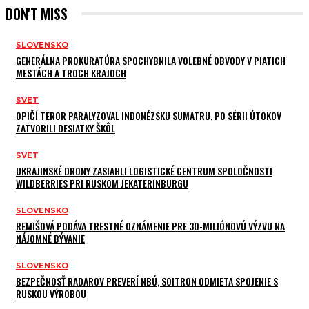
DON'T MISS
SLOVENSKO
GENERÁLNA PROKURATÚRA SPOCHYBNILA VOLEBNÉ OBVODY V PIATICH
MESTÁCH A TROCH KRAJOCH
SVET
OPIČÍ TEROR PARALYZOVAL INDONÉZSKU SUMATRU, PO SÉRII ÚTOKOV
ZATVORILI DESIATKY ŠKÔL
SVET
UKRAJINSKÉ DRONY ZASIAHLI LOGISTICKÉ CENTRUM SPOLOČNOSTI
WILDBERRIES PRI RUSKOM JEKATERINBURGU
SLOVENSKO
REMIŠOVÁ PODÁVA TRESTNÉ OZNÁMENIE PRE 30-MILIÓNOVÚ VÝZVU NA
NÁJOMNÉ BÝVANIE
SLOVENSKO
BEZPEČNOSŤ RADAROV PREVERÍ NBÚ, SOITRON ODMIETA SPOJENIE S
RUSKOU VÝROBOU