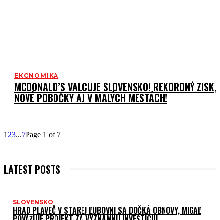
EKONOMIKA
MCDONALD’S VALCUJE SLOVENSKO! REKORDNÝ ZISK,
NOVÉ POBOČKY AJ V MALÝCH MESTÁCH!
1
2
3
...
7
Page 1 of 7
LATEST POSTS
SLOVENSKO
HRAD PLAVEČ V STAREJ ĽUBOVNI SA DOČKÁ OBNOVY, MIGAĽ
POVAŽUJE PROJEKT ZA VÝZNAMNÚ INVESTÍCIU