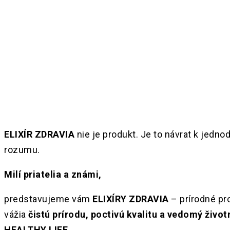
Share
ELIXÍR ZDRAVIA
nie je produkt. Je to návrat k jedno
rozumu.
Milí priatelia a známi,
predstavujeme vám
ELIXÍRY ZDRAVIA
– prírodné pro
vážia
čistú prírodu, poctivú kvalitu a vedomý životn
HEALTHY LIFE
.