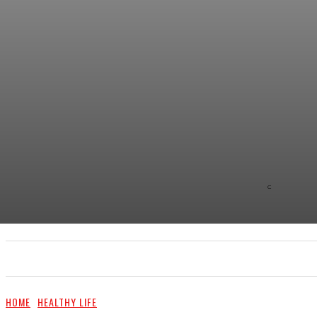
C
8.9
NEW YOR
PRIMA NEWS
EXTRA
PR ČLÁNKY/PR ARTI
HOME
HEALTHY LIFE