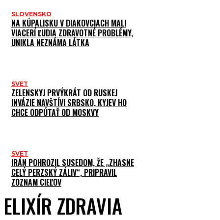
SLOVENSKO
NA KÚPALISKU V DIAKOVCIACH MALI
VIACERÍ ĽUDIA ZDRAVOTNÉ PROBLÉMY,
UNIKLA NEZNÁMA LÁTKA
SVET
ZELENSKYJ PRVÝKRÁT OD RUSKEJ
INVÁZIE NAVŠTÍVI SRBSKO, KYJEV HO
CHCE ODPÚTAŤ OD MOSKVY
SVET
IRÁN POHROZIL SUSEDOM, ŽE „ZHASNE
CELÝ PERZSKÝ ZÁLIV“, PRIPRAVIL
ZOZNAM CIEĽOV
ELIXÍR ZDRAVIA