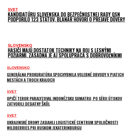
SVET
KANDIDATÚRU SLOVENSKA DO BEZPEČNOSTNEJ RADY OSN
PODPORILO 123 ŠTÁTOV, BLANÁR HOVORÍ O PREJAVE DÔVERY
SLOVENSKO
HASIČI MAJÚ DOSTATOK TECHNIKY NA BOJ S LESNÝMI
POŽIARMI, ZÁSADNÁ JE AJ SPOLUPRÁCA S DOBROVOĽNÍKMI
SLOVENSKO
GENERÁLNA PROKURATÚRA SPOCHYBNILA VOLEBNÉ OBVODY V PIATICH
MESTÁCH A TROCH KRAJOCH
SVET
OPIČÍ TEROR PARALYZOVAL INDONÉZSKU SUMATRU, PO SÉRII ÚTOKOV
ZATVORILI DESIATKY ŠKÔL
SVET
UKRAJINSKÉ DRONY ZASIAHLI LOGISTICKÉ CENTRUM SPOLOČNOSTI
WILDBERRIES PRI RUSKOM JEKATERINBURGU