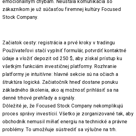
emocionálnym chybám. Neustála komunikácia so
zákazníkom je už súčasťou firemnej kultúry Focused
Stock Company.
Začiatok cesty: registrácia a prvé kroky v tradingu
Používateľovi stačí vyplniť formulár, potvrdiť kontaktné
údaje a vložiť depozit od 250 $, aby získal prístup ku
všetkým funkciám investičnej platformy. Rozhranie
platformy je intuitívne: hlavné sekcie sú na očiach a
štruktúra logická. Začiatočník hneď dostane ponuku
základného školenia, ako aj možnosť prihlásiť sa na
denné trhové prehľady a signály.
Dôležité je, že Focused Stock Company nekomplikujú
proces správy investícií. Všetko je zorganizované tak, aby
obchodník nemusil míňať energiu na technické a právne
problémy. To umožňuje sústrediť sa výlučne na trh.