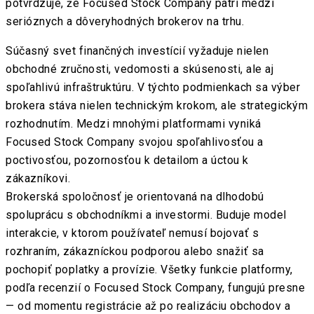
potvrdzuje, že Focused Stock Company patrí medzi
serióznych a dôveryhodných brokerov na trhu.
Súčasný svet finančných investícií vyžaduje nielen
obchodné zručnosti, vedomosti a skúsenosti, ale aj
spoľahlivú infraštruktúru. V týchto podmienkach sa výber
brokera stáva nielen technickým krokom, ale strategickým
rozhodnutím. Medzi mnohými platformami vyniká
Focused Stock Company svojou spoľahlivosťou a
poctivosťou, pozornosťou k detailom a úctou k
zákazníkovi.
Brokerská spoločnosť je orientovaná na dlhodobú
spoluprácu s obchodníkmi a investormi. Buduje model
interakcie, v ktorom používateľ nemusí bojovať s
rozhraním, zákazníckou podporou alebo snažiť sa
pochopiť poplatky a provízie. Všetky funkcie platformy,
podľa recenzií o Focused Stock Company, fungujú presne
— od momentu registrácie až po realizáciu obchodov a