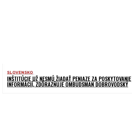
SLOVENSKO
INŠTITÚCIE UŽ NESMÚ ŽIADAŤ PENIAZE ZA POSKYTOVANIE
INFORMÁCIÍ, ZDÔRAZŇUJE OMBUDSMAN DOBROVODSKÝ