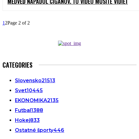
MEDVEĎ NAPADOL CIGÁNOV. TO VIDEO MUSÍTE VIDIEŤ
1
2
Page 2 of 2
CATEGORIES
Slovensko
21513
Svet
10445
EKONOMIKA
2135
Futbal
1388
Hokej
833
Ostatné športy
446