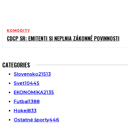
KOMODITY
CDCP SR: EMITENTI SI NEPLNIA ZÁKONNÉ POVINNOSTI
CATEGORIES
Slovensko
21513
Svet
10445
EKONOMIKA
2135
Futbal
1388
Hokej
833
Ostatné športy
446