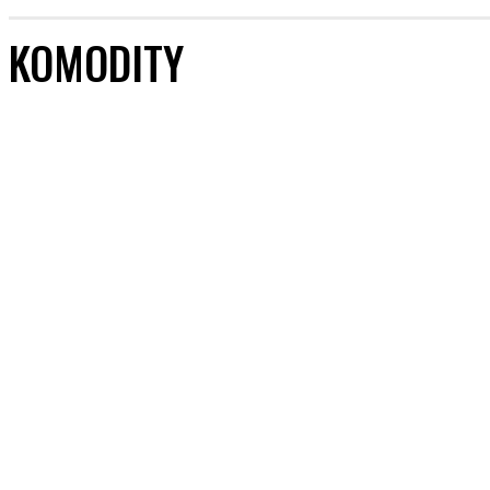
KOMODITY
AUTOMOBILOVÝ PRIEMYSEL
BANKOVNÍCTVO
DOPRAVA A INFRAŠTRUKTÚRA
INFORMATIKA
POISŤOVNÍCTVO
REALITY
ZDRAVOTNÍCTVO