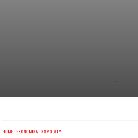
C
8.9
NEW YOR
PRIMA NEWS
EXTRA
PR ČLÁNKY/PR ARTI
HOME
EKONOMIKA
KOMODITY