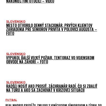
NAKONIEC FÍNI OTOČILI – VIDEO
SLOVENSKO
MESTO OTVORILO DENNÝ STACIONÁR, PRVÝCH KLIENTOV
ZARIADENIA PRE SENIOROV PRIVÍTA V POLOVICI AUGUSTA –
FOTO
SLOVENSKO
VYPUKOL ĎALŠÍ VEĽKÝ POŽIAR, TENTORAZ VO VOJENSKOM
OBVODE NA ZÁHORÍ – FOTO
SLOVENSKO
RADŠEJ NOSIŤ AKO PROSIŤ. ZÁCHRANÁR RADÍ, ČO SI ZBALIŤ
NA TÚRU A AKO SA ZACHOVAŤ V KRÍZOVEJ SITUÁCII
FUTBAL
REAL MADRID PREDĹŽIL ZMLUVU S VINÍCIUSOM JÚNIOROVOM A ZÍSKAL DO