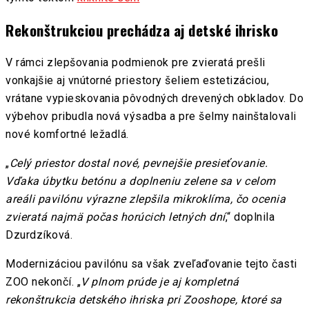
Rekonštrukciou prechádza aj detské ihrisko
V rámci zlepšovania podmienok pre zvieratá prešli
vonkajšie aj vnútorné priestory šeliem estetizáciou,
vrátane vypieskovania pôvodných drevených obkladov. Do
výbehov pribudla nová výsadba a pre šelmy nainštalovali
nové komfortné ležadlá.
„
Celý priestor dostal nové, pevnejšie presieťovanie.
Vďaka úbytku betónu a doplneniu zelene sa v celom
areáli pavilónu výrazne zlepšila mikroklíma, čo ocenia
zvieratá najmä počas horúcich letných dní
,“ doplnila
Dzurdzíková.
Modernizáciou pavilónu sa však zveľaďovanie tejto časti
ZOO nekončí. „
V plnom prúde je aj kompletná
rekonštrukcia detského ihriska pri Zooshope, ktoré sa