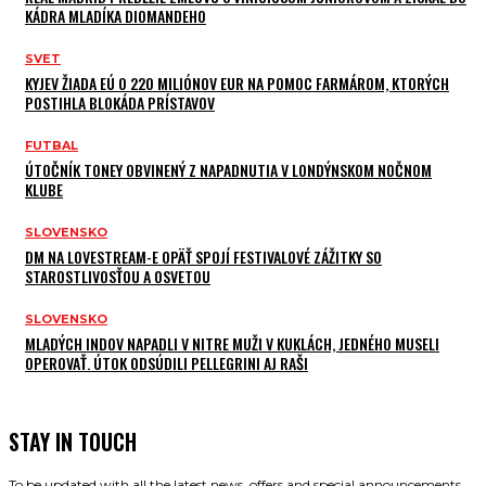
KÁDRA MLADÍKA DIOMANDEHO
SVET
KYJEV ŽIADA EÚ O 220 MILIÓNOV EUR NA POMOC FARMÁROM, KTORÝCH
POSTIHLA BLOKÁDA PRÍSTAVOV
FUTBAL
ÚTOČNÍK TONEY OBVINENÝ Z NAPADNUTIA V LONDÝNSKOM NOČNOM
KLUBE
SLOVENSKO
DM NA LOVESTREAM-E OPÄŤ SPOJÍ FESTIVALOVÉ ZÁŽITKY SO
STAROSTLIVOSŤOU A OSVETOU
SLOVENSKO
MLADÝCH INDOV NAPADLI V NITRE MUŽI V KUKLÁCH, JEDNÉHO MUSELI
OPEROVAŤ. ÚTOK ODSÚDILI PELLEGRINI AJ RAŠI
STAY IN TOUCH
To be updated with all the latest news, offers and special announcements.