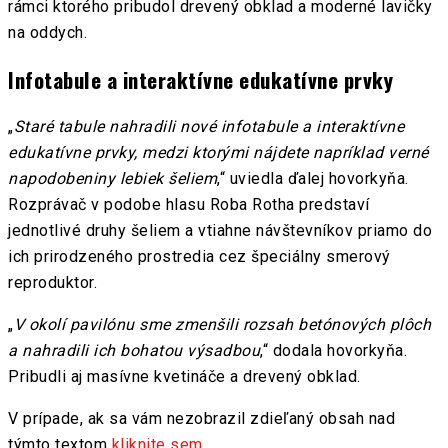
rámci ktorého pribudol drevený obklad a moderné lavičky
na oddych.
Infotabule a interaktívne edukatívne prvky
„
Staré tabule nahradili nové infotabule a interaktívne
edukatívne prvky, medzi ktorými nájdete napríklad verné
napodobeniny lebiek šeliem
,“ uviedla ďalej hovorkyňa.
Rozprávač v podobe hlasu Roba Rotha predstaví
jednotlivé druhy šeliem a vtiahne návštevníkov priamo do
ich prirodzeného prostredia cez špeciálny smerový
reproduktor.
„
V okolí pavilónu sme zmenšili rozsah betónových plôch
a nahradili ich bohatou výsadbou
,“ dodala hovorkyňa.
Pribudli aj masívne kvetináče a drevený obklad.
V prípade, ak sa vám nezobrazil zdieľaný obsah nad
týmto textom
kliknite sem