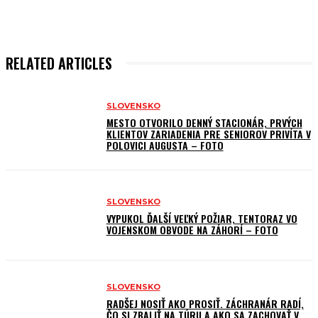
RELATED ARTICLES
SLOVENSKO
MESTO OTVORILO DENNÝ STACIONÁR, PRVÝCH
KLIENTOV ZARIADENIA PRE SENIOROV PRIVÍTA V
POLOVICI AUGUSTA – FOTO
SLOVENSKO
VYPUKOL ĎALŠÍ VEĽKÝ POŽIAR, TENTORAZ VO
VOJENSKOM OBVODE NA ZÁHORÍ – FOTO
SLOVENSKO
RADŠEJ NOSIŤ AKO PROSIŤ. ZÁCHRANÁR RADÍ,
ČO SI ZBALIŤ NA TÚRU A AKO SA ZACHOVAŤ V