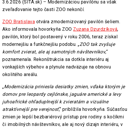
3.6.2026 (SITA.sk) – Modernizáciou pavilónu sa však
zveľaďovanie tejto časti ZOO nekončí.
ZOO Bratislava
otvára zmodernizovaný pavilón šeliem.
Ako informovala hovorkyňa ZOO
Zuzana Dzurdzíková
,
pavilón, ktorý bol postavený v roku 2006, teraz získal
modernejšiu a funkčnejšiu podobu. „
ZOO tak zvyšuje
komfort zvierat, ale aj samotných návštevníkov
,“
poznamenala. Rekonštrukcia sa dotkla interiéru aj
vonkajších výbehov a plynule nadväzuje na obnovu
okolitého areálu.
„
Modernizácia priniesla desiatky zmien, vďaka ktorým je
domov pre leopardy cejlónske, jaguáre americké a levy
juhoafrické ohľaduplnejší k zvieratám a vizuálne
atraktívnejší pre verejnosť
,“ priblížila hovorkyňa. Súčasťou
zmien je lepší bezbariérový prístup pre rodiny s kočíkmi
či imobilných návštevníkov, ale aj nový dizajn interiéru, v