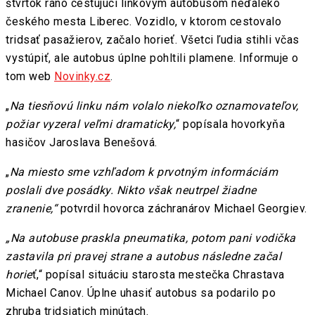
štvrtok ráno cestujúci linkovým autobusom neďaleko
českého mesta Liberec. Vozidlo, v ktorom cestovalo
tridsať pasažierov, začalo horieť. Všetci ľudia stihli včas
vystúpiť, ale autobus úplne pohltili plamene. Informuje o
tom web
Novinky.cz
.
„
Na tiesňovú linku nám volalo niekoľko oznamovateľov,
požiar vyzeral veľmi dramaticky,
“ popísala hovorkyňa
hasičov Jaroslava Benešová.
„
Na miesto sme vzhľadom k prvotným informáciám
poslali dve posádky. Nikto však neutrpel žiadne
zranenie,“
potvrdil hovorca záchranárov Michael Georgiev.
„Na autobuse praskla pneumatika, potom pani vodička
zastavila pri pravej strane a autobus následne začal
horie
ť,“ popísal situáciu starosta mestečka Chrastava
Michael Canov. Úplne uhasiť autobus sa podarilo po
zhruba tridsiatich minútach.