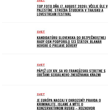
SVET
TOP FOTO DŇA (7. AUGUST 2026): VČELIE ÚLE V
PALESTÍNE, STREĽBA ŠTUDENTA V THAJSKU A
LOVESTREAM FESTIVAL
SVET
KANDIDATÚRU SLOVENSKA DO BEZPEČNOSTNEJ
RADY OSN PODPORILO 123 ŠTÁTOV, BLANÁR
HOVORÍ O PREJAVE DÔVERY
SVET
PÁPEŽ LEV XIV. SA VO FRANCÚZSKU STRETNE S
OBEŤAMI SEXUÁLNEHO ZNEUŽÍVANIA KŇAZMI
SVET
JE EURÓPA NAOZAJ V OHROZENÍ? PRAVDA O
KRIMINALITE, ISLAME A MÝTE O
KONZERVATÍVNOM RUSKU – ROZHOVOR