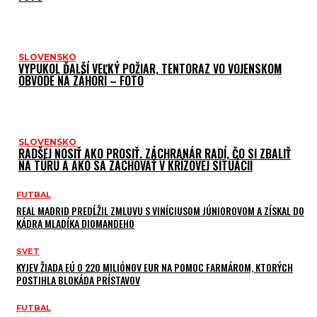
SLOVENSKO
VYPUKOL ĎALŠÍ VEĽKÝ POŽIAR, TENTORAZ VO VOJENSKOM
OBVODE NA ZÁHORÍ – FOTO
SLOVENSKO
RADŠEJ NOSIŤ AKO PROSIŤ. ZÁCHRANÁR RADÍ, ČO SI ZBALIŤ
NA TÚRU A AKO SA ZACHOVAŤ V KRÍZOVEJ SITUÁCII
FUTBAL
REAL MADRID PREDĹŽIL ZMLUVU S VINÍCIUSOM JÚNIOROVOM A ZÍSKAL DO
KÁDRA MLADÍKA DIOMANDEHO
SVET
KYJEV ŽIADA EÚ O 220 MILIÓNOV EUR NA POMOC FARMÁROM, KTORÝCH
POSTIHLA BLOKÁDA PRÍSTAVOV
FUTBAL