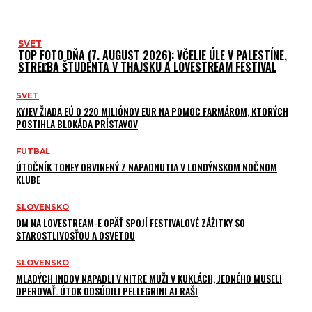
SVET
TOP FOTO DŇA (7. AUGUST 2026): VČELIE ÚLE V PALESTÍNE,
STREĽBA ŠTUDENTA V THAJSKU A LOVESTREAM FESTIVAL
SVET
KYJEV ŽIADA EÚ O 220 MILIÓNOV EUR NA POMOC FARMÁROM, KTORÝCH
POSTIHLA BLOKÁDA PRÍSTAVOV
FUTBAL
ÚTOČNÍK TONEY OBVINENÝ Z NAPADNUTIA V LONDÝNSKOM NOČNOM
KLUBE
SLOVENSKO
DM NA LOVESTREAM-E OPÄŤ SPOJÍ FESTIVALOVÉ ZÁŽITKY SO
STAROSTLIVOSŤOU A OSVETOU
SLOVENSKO
MLADÝCH INDOV NAPADLI V NITRE MUŽI V KUKLÁCH, JEDNÉHO MUSELI
OPEROVAŤ. ÚTOK ODSÚDILI PELLEGRINI AJ RAŠI