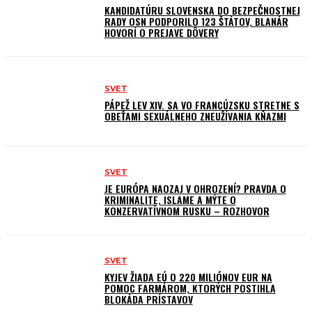
KANDIDATÚRU SLOVENSKA DO BEZPEČNOSTNEJ
RADY OSN PODPORILO 123 ŠTÁTOV, BLANÁR
HOVORÍ O PREJAVE DÔVERY
SVET
PÁPEŽ LEV XIV. SA VO FRANCÚZSKU STRETNE S
OBEŤAMI SEXUÁLNEHO ZNEUŽÍVANIA KŇAZMI
SVET
JE EURÓPA NAOZAJ V OHROZENÍ? PRAVDA O
KRIMINALITE, ISLAME A MÝTE O
KONZERVATÍVNOM RUSKU – ROZHOVOR
SVET
KYJEV ŽIADA EÚ O 220 MILIÓNOV EUR NA
POMOC FARMÁROM, KTORÝCH POSTIHLA
BLOKÁDA PRÍSTAVOV