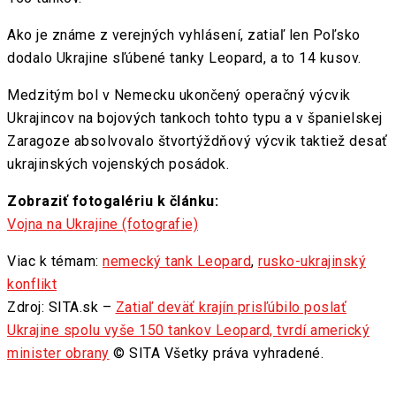
Ako je známe z verejných vyhlásení, zatiaľ len Poľsko
dodalo Ukrajine sľúbené tanky Leopard, a to 14 kusov.
Medzitým bol v Nemecku ukončený operačný výcvik
Ukrajincov na bojových tankoch tohto typu a v španielskej
Zaragoze absolvovalo štvortýždňový výcvik taktiež desať
ukrajinských vojenských posádok.
Zobraziť fotogalériu k článku:
Vojna na Ukrajine (fotografie)
Viac k témam:
nemecký tank Leopard
,
rusko-ukrajinský
konflikt
Zdroj: SITA.sk –
Zatiaľ deväť krajín prisľúbilo poslať
Ukrajine spolu vyše 150 tankov Leopard, tvrdí americký
minister obrany
© SITA Všetky práva vyhradené.