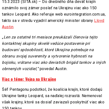
15.3.2023 (SITA.sk) – Do dnešného dňa deväť krajín
oznámilo svoj zámer poslať na Ukrajinu viac ako 150
tankov Leopard. Ako referuje web eurointegration.com.ua,
takto sa v stredu vyjadril americký minister obrany
Lloyd
Austin
.
„Len za ostatné tri mesiace preukázali členovia tejto
kontaktnej skupiny skvelé vedúce postavenie pri
budovaní spôsobilostí, ktoré Ukrajina potrebuje na
obranu svojej suverenity a vytvorenie hybnosti na
bojisku, vrátane viac ako deviatich brigád tankov a iných
obrnených vozidiel,“
povedal Austin.
Viac o téme: Vojna na Ukrajine
Šéf Pentagonu podotkol, že koalícia krajín, ktoré dodajú
Ukrajine tanky Leopard, sa naďalej rozrastá. Nemenoval
však krajiny, ktoré sa dosiaľ zaviazali poskytnúť viac ako
150 tankov.