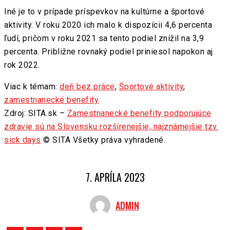
Iné je to v prípade príspevkov na kultúrne a športové
aktivity. V roku 2020 ich malo k dispozícii 4,6 percenta
ľudí, pričom v roku 2021 sa tento podiel znížil na 3,9
percenta. Približne rovnaký podiel priniesol napokon aj
rok 2022.
Viac k témam:
deň bez práce
,
Športové aktivity
,
zamestnanecké benefity
Zdroj: SITA.sk –
Zamestnanecké benefity podporujúce
zdravie sú na Slovensku rozšírenejšie, najznámejšie tzv.
sick days
© SITA Všetky práva vyhradené.
7. APRÍLA 2023
ADMIN