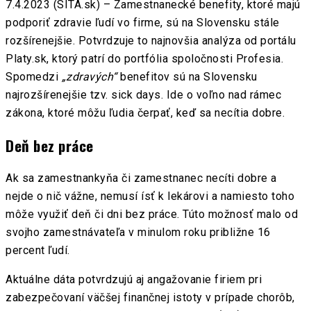
7.4.2023 (SITA.sk) – Zamestnanecké benefity, ktoré majú
podporiť zdravie ľudí vo firme, sú na Slovensku stále
rozšírenejšie. Potvrdzuje to najnovšia analýza od portálu
Platy.sk, ktorý patrí do portfólia spoločnosti Profesia.
Spomedzi
„zdravých“
benefitov sú na Slovensku
najrozšírenejšie tzv. sick days. Ide o voľno nad rámec
zákona, ktoré môžu ľudia čerpať, keď sa necítia dobre.
Deň bez práce
Ak sa zamestnankyňa či zamestnanec necíti dobre a
nejde o nič vážne, nemusí ísť k lekárovi a namiesto toho
môže využiť deň či dni bez práce. Túto možnosť malo od
svojho zamestnávateľa v minulom roku približne 16
percent ľudí.
Aktuálne dáta potvrdzujú aj angažovanie firiem pri
zabezpečovaní väčšej finančnej istoty v prípade chorôb,