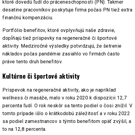
ktoré dovedú ľudí do práceneschopnosti (PN). Takmer
desatine pracovníkov poskytuje firma počas PN tiež extra
finančnú kompenzáciu.
Portfólio benefitov, ktoré ovplyvňujú naše zdravie,
dopĺňajú tiež príspevky na regeneračné či športové
aktivity. Medziročné výsledky potvrdzujú, že šetrenie
nákladov počas pandémie zasiahlo vo firmách často
práve tento druh benefitov.
Kultúrne či športové aktivity
Príspevok na regeneračné aktivity, ako je napríklad
wellness či masáže, malo v roku 2020 k dispozícii 12,7
percenta ľudí. O rok neskôr sa tento podiel o čosi znížil. V
tomto prípade išlo o krátkodobú záležitosť a v roku 2022
sa podiel zamestnancov s týmto benefitom opäť zvýšil, a
to na 12,8 percenta.