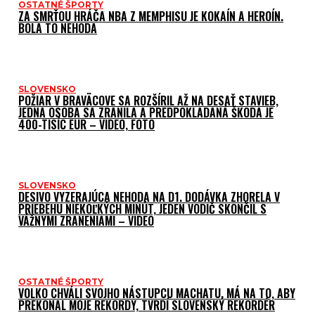
OSTATNÉ ŠPORTY
ZA SMRŤOU HRÁČA NBA Z MEMPHISU JE KOKAÍN A HEROÍN.
BOLA TO NEHODA
SLOVENSKO
POŽIAR V BRAVÄCOVE SA ROZŠÍRIL AŽ NA DESAŤ STAVIEB,
JEDNA OSOBA SA ZRANILA A PREDPOKLADANÁ ŠKODA JE
400-TISÍC EUR – VIDEO, FOTO
SLOVENSKO
DESIVO VYZERAJÚCA NEHODA NA D1. DODÁVKA ZHORELA V
PRIEBEHU NIEKOĽKÝCH MINÚT, JEDEN VODIČ SKONČIL S
VÁŽNYMI ZRANENIAMI – VIDEO
OSTATNÉ ŠPORTY
VOLKO CHVÁLI SVOJHO NÁSTUPCU MACHATU. MÁ NA TO, ABY
PREKONAL MOJE REKORDY, TVRDÍ SLOVENSKÝ REKORDÉR