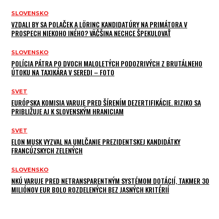
SLOVENSKO
VZDALI BY SA POLAČEK A LÖRINC KANDIDATÚRY NA PRIMÁTORA V
PROSPECH NIEKOHO INÉHO? VÄČŠINA NECHCE ŠPEKULOVAŤ
SLOVENSKO
POLÍCIA PÁTRA PO DVOCH MALOLETÝCH PODOZRIVÝCH Z BRUTÁLNEHO
ÚTOKU NA TAXIKÁRA V SEREDI – FOTO
SVET
EURÓPSKA KOMISIA VARUJE PRED ŠÍRENÍM DEZERTIFIKÁCIE. RIZIKO SA
PRIBLIŽUJE AJ K SLOVENSKÝM HRANICIAM
SVET
ELON MUSK VYZVAL NA UMLČANIE PREZIDENTSKEJ KANDIDÁTKY
FRANCÚZSKYCH ZELENÝCH
SLOVENSKO
NKÚ VARUJE PRED NETRANSPARENTNÝM SYSTÉMOM DOTÁCIÍ, TAKMER 30
MILIÓNOV EUR BOLO ROZDELENÝCH BEZ JASNÝCH KRITÉRIÍ