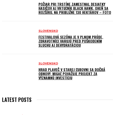
POŽIAR PRI TRSTÍNE ZAMESTNAL DESIATKY
HASIČOV AJ VRTUĽNÍK BLACK HAWK. OHEŇ SA
ROZŠÍRIL NA PRIBLIŽNE 130 HEKTÁROV – FOTO
SLOVENSKO
FESTIVALOVÁ SEZÓNA JE V PLNOM PRÚDE,
ZDRAVOTNÍCI VARUJÚ PRED POŠKODENÍM
SLUCHU AJ DEHYDRATÁCIOU
SLOVENSKO
HRAD PLAVEČ V STAREJ ĽUBOVNI SA DOČKÁ
OBNOVY, MIGAĽ POVAŽUJE PROJEKT ZA
VÝZNAMNÚ INVESTÍCIU
LATEST POSTS