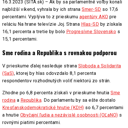
16.3.2023 (SITA.sk) – Ak by sa parlamentné voľby konali
najbližší víkend, vyhrala by ich strana
Smer-SD
so 17,6
percentami. Vyplýva to z prieskumu
agentúry AKO
pre
reláciu Na hrane televízie Joj. Strana
Hlas-SD
by získala
16,1 percenta a tretie by bolo
Progresívne Slovensko
s
15,1 percentami.
Sme rodina a Republika s rovnakou podporou
V prieskume ďalej nasleduje strana
Sloboda a Solidarita
(SaS)
, ktorej by hlas odovzdalo 8,1 percenta
respondentov rozhodnutých voliť niektorú zo strán.
Zhodne po 6,8 percenta získali v prieskume hnutia
Sme
rodina
a
Republika
. Do parlamentu by sa ešte dostalo
Kresťanskodemokratické hnutie (KDH)
so 6,7 percentami
a hnutie
Obyčajní ľudia a nezávislé osobnosti (OĽaNO)
s
rovnými piatimi percentami.