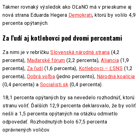
Takmer rovnaký výsledok ako OĽaNO má v prieskume aj
nová strana Eduarda Hegera
Demokrati
, ktorú by volilo 4,9
percenta opýtaných.
Za ľudí aj kotlebovci pod dvomi percentami
Za nimi je v rebríčku
Slovenská národná strana
(4,2
percenta),
Maďarské fórum
(2,2 percenta),
Aliancia
(1,9
percenta),
Za ľudí
(1,6 percenta),
Kotlebovci – ĽSNS
(1,2
percenta),
Dobrá voľba
(jedno percento),
Národná koalícia
(0,4 percenta) a
Socialisti.sk
(0,4 percenta).
18,1 percenta opýtaných by sa nevedelo rozhodnúť, ktorú
stranu voliť. Ďalších 12,9 percenta deklarovalo, že by voliť
nešli a 1,5 percenta opýtaných na otázku odmietlo
odpovedať. Rozhodnutých bolo 67,5 percenta
oprávnených voličov.