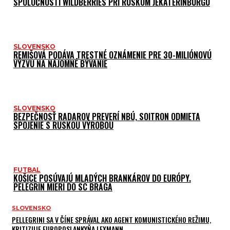
SPOLOČNOSTI WILDBERRIES PRI RUSKOM JEKATERINBURGU
SLOVENSKO
REMIŠOVÁ PODÁVA TRESTNÉ OZNÁMENIE PRE 30-MILIÓNOVÚ
VÝZVU NA NÁJOMNÉ BÝVANIE
SLOVENSKO
BEZPEČNOSŤ RADAROV PREVERÍ NBÚ, SOITRON ODMIETA
SPOJENIE S RUSKOU VÝROBOU
FUTBAL
KOŠICE POSÚVAJÚ MLADÝCH BRANKÁROV DO EURÓPY.
PELEGRIN MIERI DO SC BRAGA
SLOVENSKO
PELLEGRINI SA V ČÍNE SPRÁVAL AKO AGENT KOMUNISTICKÉHO REŽIMU,
KRITIZUJE EUROPOSLANKYŇA LEXMANN