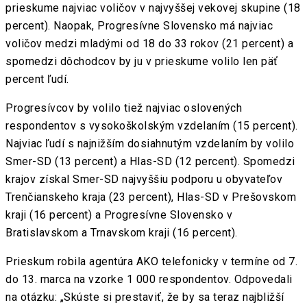
prieskume najviac voličov v najvyššej vekovej skupine (18
percent). Naopak, Progresívne Slovensko má najviac
voličov medzi mladými od 18 do 33 rokov (21 percent) a
spomedzi dôchodcov by ju v prieskume volilo len päť
percent ľudí.
Progresívcov by volilo tiež najviac oslovených
respondentov s vysokoškolským vzdelaním (15 percent).
Najviac ľudí s najnižším dosiahnutým vzdelaním by volilo
Smer-SD (13 percent) a Hlas-SD (12 percent). Spomedzi
krajov získal Smer-SD najvyššiu podporu u obyvateľov
Trenčianskeho kraja (23 percent), Hlas-SD v Prešovskom
kraji (16 percent) a Progresívne Slovensko v
Bratislavskom a Trnavskom kraji (16 percent).
Prieskum robila agentúra AKO telefonicky v termíne od 7.
do 13. marca na vzorke 1 000 respondentov. Odpovedali
na otázku: „Skúste si prestaviť, že by sa teraz najbližší