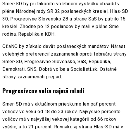
Smer-SD by pri takomto volebnom výsledku obsadil v
pléne Národnej rady SR 32 poslaneckých kresiel, Hlas-SD
30, Progresívne Slovensko 28 a strane SaS by patrilo 15
kresiel. Zhodne po 12 poslancov by mali v pléne Sme
rodina, Republika a KDH.
OĽaNO by získalo deväť poslaneckých mandátov. Nárast
volebných preferencií zaznamenali oproti februáru strany
Smer-SD, Progresívne Slovensko, SaS, Republika,
Demokrati, SNS, Dobrá voľba a Socialisti.sk. Ostatné
strany zaznamenali prepad.
Progresívcov volia najmä mladí
Smer-SD má v aktuálnom prieskume len päť percent
voličov vo veku od 18 do 33 rokov. Najvyššie percento
voličov má v najvyššej vekovej kategórii od 66 rokov
vyššie, a to 21 percent. Rovnako aj strana Hlas-SD má v