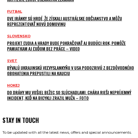
FUTBAL
DVE IRÁNKY SÚ HRDÉ, ŽE ZÍSKALI AUSTRÁLSKE OBČIANSTVO A MÔŽU
REPREZENTOVAŤ NOVÚ DOMOVINU
SLOVENSKO
PROJEKT ĽUDIA A HRADY BUDE POKRAČOVAŤ AJ BUDÚCI ROK, POMÔŽE
PAMIATKAM AJ ĽUĎOM BEZ PRÁCE – VIDEO
SVET
BÝVALÚ UKRAJINSKÚ VEĽVYSLANKYŇU V USA PODOZRIVÚ Z BEZDÔVODNÉHO
OBOHATENIA PREPUSTILI NA KAUCIU
HOKEJ
DO DRÁHY MU VOŠIEL BEŽEC SO SLÚCHADLAMI. CHÁRA RIEŠI NEPRÍJEMNÝ
INCIDENT, KEĎ NA BICYKLI ZRAZIL MUŽA – FOTO
STAY IN TOUCH
To be updated with all the latest news, offers and special announcements.