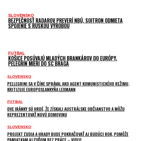
SLOVENSKO
BEZPEČNOSŤ RADAROV PREVERÍ NBÚ, SOITRON ODMIETA
SPOJENIE S RUSKOU VÝROBOU
FUTBAL
KOŠICE POSÚVAJÚ MLADÝCH BRANKÁROV DO EURÓPY.
PELEGRIN MIERI DO SC BRAGA
SLOVENSKO
PELLEGRINI SA V ČÍNE SPRÁVAL AKO AGENT KOMUNISTICKÉHO REŽIMU,
KRITIZUJE EUROPOSLANKYŇA LEXMANN
FUTBAL
DVE IRÁNKY SÚ HRDÉ, ŽE ZÍSKALI AUSTRÁLSKE OBČIANSTVO A MÔŽU
REPREZENTOVAŤ NOVÚ DOMOVINU
SLOVENSKO
PROJEKT ĽUDIA A HRADY BUDE POKRAČOVAŤ AJ BUDÚCI ROK, POMÔŽE
PAMIATKAM AJ ĽUĎOM BEZ PRÁCE – VIDEO