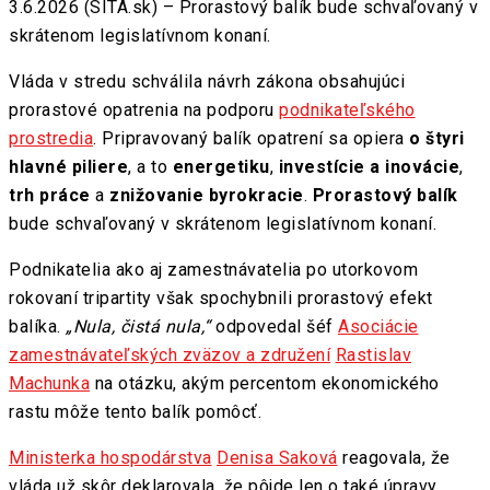
3.6.2026 (SITA.sk) – Prorastový balík bude schvaľovaný v
skrátenom legislatívnom konaní.
Vláda v stredu schválila návrh zákona obsahujúci
prorastové opatrenia na podporu
podnikateľského
prostredia
. Pripravovaný balík opatrení sa opiera
o štyri
hlavné piliere
, a to
energetiku
,
investície a inovácie
,
trh práce
a
znižovanie byrokracie
.
Prorastový balík
bude schvaľovaný v skrátenom legislatívnom konaní.
Podnikatelia ako aj zamestnávatelia po utorkovom
rokovaní tripartity však spochybnili prorastový efekt
balíka.
„Nula, čistá nula,“
odpovedal šéf
Asociácie
zamestnávateľských zväzov a združení
Rastislav
Machunka
na otázku, akým percentom ekonomického
rastu môže tento balík pomôcť.
Ministerka hospodárstva
Denisa Saková
reagovala, že
vláda už skôr deklarovala, že pôjde len o také úpravy,