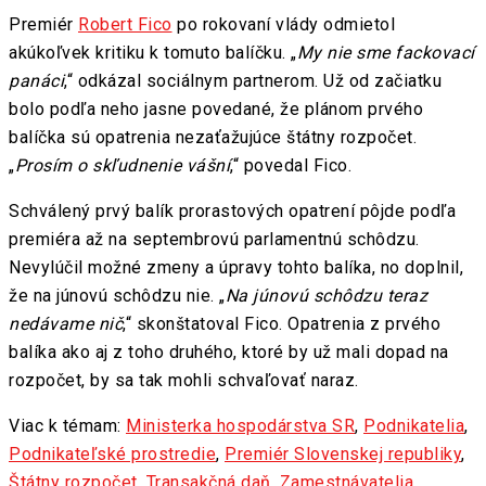
Premiér
Robert Fico
po rokovaní vlády odmietol
akúkoľvek kritiku k tomuto balíčku. „
My nie sme fackovací
panáci
,“ odkázal sociálnym partnerom. Už od začiatku
bolo podľa neho jasne povedané, že plánom prvého
balíčka sú opatrenia nezaťažujúce štátny rozpočet.
„
Prosím o skľudnenie vášní
,“ povedal Fico.
Schválený prvý balík prorastových opatrení pôjde podľa
premiéra až na septembrovú parlamentnú schôdzu.
Nevylúčil možné zmeny a úpravy tohto balíka, no doplnil,
že na júnovú schôdzu nie. „
Na júnovú schôdzu teraz
nedávame nič
,“ skonštatoval Fico. Opatrenia z prvého
balíka ako aj z toho druhého, ktoré by už mali dopad na
rozpočet, by sa tak mohli schvaľovať naraz.
Viac k témam:
Ministerka hospodárstva SR
,
Podnikatelia
,
Podnikateľské prostredie
,
Premiér Slovenskej republiky
,
Štátny rozpočet
,
Transakčná daň
,
Zamestnávatelia