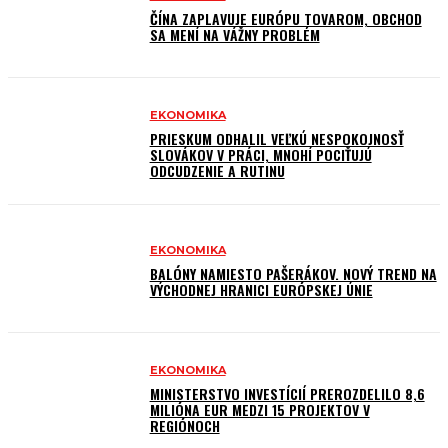
ČÍNA ZAPLAVUJE EURÓPU TOVAROM, OBCHOD
SA MENÍ NA VÁŽNY PROBLÉM
EKONOMIKA
PRIESKUM ODHALIL VEĽKÚ NESPOKOJNOSŤ
SLOVÁKOV V PRÁCI, MNOHÍ POCIŤUJÚ
ODCUDZENIE A RUTINU
EKONOMIKA
BALÓNY NAMIESTO PAŠERÁKOV. NOVÝ TREND NA
VÝCHODNEJ HRANICI EURÓPSKEJ ÚNIE
EKONOMIKA
MINISTERSTVO INVESTÍCIÍ PREROZDELILO 8,6
MILIÓNA EUR MEDZI 15 PROJEKTOV V
REGIÓNOCH