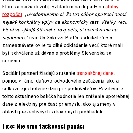
ktoré si môžu dovoliť, vzhľadom na dopady na
štátny
rozpočet
.
„Uvedomujeme si, že ten súbor opatrení nemá
nejaký konkrétny vplyv na ekonomický rast. Všetky veci,
ktoré sa týkajú štátneho rozpočtu, si nechávame na
september,“
uviedla Saková. Podľa podnikateľov a
zamestnávateľov je to dlhé odkladanie vecí, ktoré mali
byť schválené už dávno a problémy Slovenska sa
neriešia.
Sociálni partneri žiadajú zrušenie
transakčnej dane
,
pomoc v rámci daňovo-odvodového zaťaženia, ako aj
celkové zjednotenie daní pre podnikateľov. Pozitívne z
tohto aktuálneho balíčka hodnotia len zníženie spotrebnej
dane z elektriny pre časť priemyslu, ako aj zmeny v
oblasti preventívnych zdravotných prehliadok.
Fico: Nie sme fackovací panáci