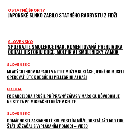
OSTATNÉ ŠPORTY
JAPONSKÉ SLNKO ZABILO STATNÉHO RAGBYSTU Z FIDŽI
SLOVENSKO
SPOZNAJTE SMOLENICE INAK. KOMENTOVANÁ PREHLIADKA
ODHALÍ HISTÓRIU OBCE, MOLPÍR AJ SMOLENICKÝ ZÁMOK
SLOVENSKO
MLADÝCH INDOV NAPADLI V NITRE MUŽI V KUKLÁCH, JEDNÉHO MUSELI
OPEROVAŤ. ÚTOK ODSÚDILI PELLEGRINI AJ RAŠI
FUTBAL
FC BARCELONA ZRUŠIL PRÍPRAVNÝ ZÁPAS V MAROKU, DÔVODOM JE
NEISTOTA PO MIGRAČNEJ KRÍZE V CEUTE
SLOVENSKO
DOMÁCNOSTI ZASIAHNUTÉ KRUPOBITÍM MÔŽU DOSTAŤ AŽ 1 500 EUR.
ŠTÁT UŽ ZAČAL S VYPLÁCANÍM POMOCI – VIDEO