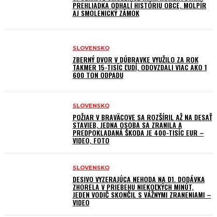
PREHLIADKA ODHALÍ HISTÓRIU OBCE, MOLPÍR
AJ SMOLENICKÝ ZÁMOK
SLOVENSKO
ZBERNÝ DVOR V DÚBRAVKE VYUŽILO ZA ROK
TAKMER 15-TISÍC ĽUDÍ, ODOVZDALI VIAC AKO 1
600 TON ODPADU
SLOVENSKO
POŽIAR V BRAVÄCOVE SA ROZŠÍRIL AŽ NA DESAŤ
STAVIEB, JEDNA OSOBA SA ZRANILA A
PREDPOKLADANÁ ŠKODA JE 400-TISÍC EUR –
VIDEO, FOTO
SLOVENSKO
DESIVO VYZERAJÚCA NEHODA NA D1. DODÁVKA
ZHORELA V PRIEBEHU NIEKOĽKÝCH MINÚT,
JEDEN VODIČ SKONČIL S VÁŽNYMI ZRANENIAMI –
VIDEO