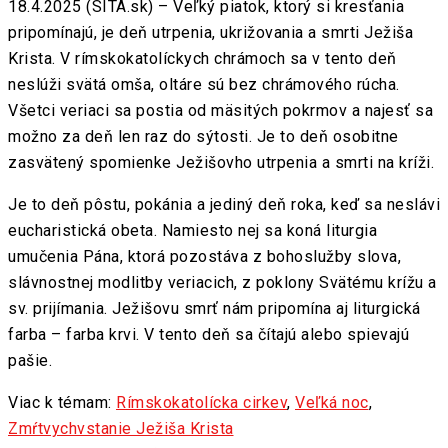
18.4.2025 (SITA.sk) – Veľký piatok, ktorý si kresťania
pripomínajú, je deň utrpenia, ukrižovania a smrti Ježiša
Krista. V rímskokatolíckych chrámoch sa v tento deň
neslúži svätá omša, oltáre sú bez chrámového rúcha.
Všetci veriaci sa postia od mäsitých pokrmov a najesť sa
možno za deň len raz do sýtosti. Je to deň osobitne
zasvätený spomienke Ježišovho utrpenia a smrti na kríži.
Je to deň pôstu, pokánia a jediný deň roka, keď sa neslávi
eucharistická obeta. Namiesto nej sa koná liturgia
umučenia Pána, ktorá pozostáva z bohoslužby slova,
slávnostnej modlitby veriacich, z poklony Svätému krížu a
sv. prijímania. Ježišovu smrť nám pripomína aj liturgická
farba – farba krvi. V tento deň sa čítajú alebo spievajú
pašie.
Viac k témam:
Rímskokatolícka cirkev
,
Veľká noc
,
Zmŕtvychvstanie Ježiša Krista