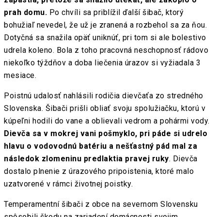
prah domu.
Po chvíli sa priblížil ďalší šibač, ktorý
bohužiaľ nevedel, že už je zranená a rozbehol sa za ňou.
Dotyčná sa snažila opäť uniknúť, pri tom si ale bolestivo
udrela koleno. Bola z toho pracovná neschopnosť rádovo
niekoľko týždňov a doba liečenia úrazov si vyžiadala 3
mesiace.
Poistnú udalosť nahlásili rodičia dievčaťa zo stredného
Slovenska. Šibači prišli obliať svoju spolužiačku, ktorú v
kúpeľni hodili do vane a oblievali vedrom a pohármi vody.
Dievča sa v mokrej vani pošmyklo, pri páde si udrelo
hlavu o vodovodnú batériu a nešťastný pád mal za
následok zlomeninu predlaktia pravej ruky
. Dievča
dostalo plnenie z úrazového pripoistenia, ktoré malo
uzatvorené v rámci životnej poistky.
Temperamentní šibači z obce na severnom Slovensku
spôsobili škodu na zariadení domácnosti svojim