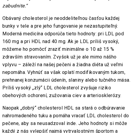
zabudnite.“
Obávaný cholesterol je neoddeliteľnou časťou každej
bunky v tele a pre jeho fungovanie je nezastupiteľný.
Moderná medicína odporúča tieto hodnoty: pri LDL pod
160 mg a pri HDL nad 40 mg. Ak je LDL príliš vysoký,
môžeme ho pomôcť zraziť minimálne o 10 až 15 %
zdravším stravovaním. Zvyšok už je ale mimo nášho
vplyvu – záleží na našej pečeni a žiadna diéta už veľmi
nepomáha. Vyhnúť sa však oplatí modifikovaným tukom,
prehnanej konzumácii údenín, slaniny alebo tučného mäsa.
Príliš vysoký „zlý“ LDL cholesterol zvyšuje riziko
obehových ochorení, zužovania ciev a arteriosklerózy.
Naopak „dobrý“ cholesterol HDL sa stará o odbúravanie
nahromadeného tuku a pomáha vracať LDL cholesterol do
pečene, aby sa neusadzoval inde. Jeho hodnoty si môže
každý z nás vylepšiť najmä vytrvalostným športom a