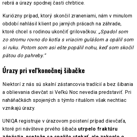
rebrá a úrazy spodnej časti chrbtice.
Kuriózny prípad, ktorý skončil zraneniami, nám v minulom
období nahlásil klient po jarných prácach na záhrade,
ktoré chcel s rodinou ukončiť grilovačkou:
„Spadol som
zo stromu rovno do kotla s vriacim gulášom a opálil som
si ruku. Potom som asi ešte popálil nohu, keď som skočil
pätou do pahreby.“
Úrazy pri veľkonočnej šibačke
Niektorí z nás sú skalní zástancovia tradícií a bez šibania
a oblievania dievčat si Veľkú Noc nevedia predstaviť. Pri
naháňačkách spojených s týmto rituálom však nechtiac
vznikajú úrazy.
UNIQA registruje v úrazovom poistení prípad dievčaťa,
ktoré pri návšteve prvého šibača
utrpelo fraktúru
zápästia, pretože sa snažilo utekať, ale zakoplo o