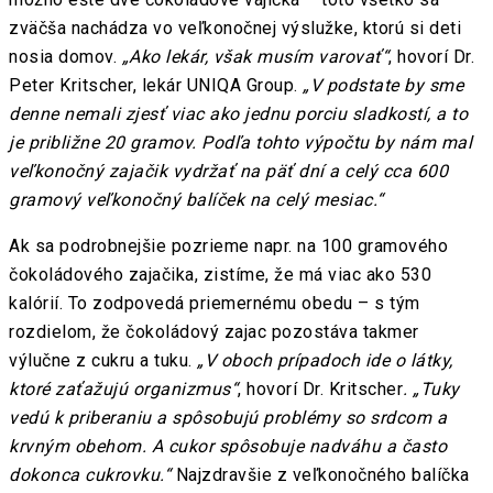
zväčša nachádza vo veľkonočnej výslužke, ktorú si deti
nosia domov.
„Ako lekár, však musím varovať“
, hovorí Dr.
Peter Kritscher, lekár UNIQA Group.
„V podstate by sme
denne nemali zjesť viac ako jednu porciu sladkostí, a to
je približne 20 gramov. Podľa tohto výpočtu by nám mal
veľkonočný zajačik vydržať na päť dní a celý cca 600
gramový veľkonočný balíček na celý mesiac.“
Ak sa podrobnejšie pozrieme napr. na 100 gramového
čokoládového zajačika, zistíme, že má viac ako 530
kalórií. To zodpovedá priemernému obedu – s tým
rozdielom, že čokoládový zajac pozostáva takmer
výlučne z cukru a tuku.
„V oboch prípadoch ide o látky,
ktoré zaťažujú organizmus“
, hovorí Dr. Kritscher
. „Tuky
vedú k priberaniu a spôsobujú problémy so srdcom a
krvným obehom. A cukor spôsobuje nadváhu a často
dokonca cukrovku.“
Najzdravšie z veľkonočného balíčka