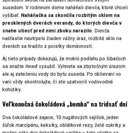
susedom. V rodinnom dome naháňali dievča, ktoré chceli
vyšibať.
Naháňačka sa skončila rozbitým sklom na
presklených dverách verandy, do ktorých dievča v
snahe utiecť pred nimi zboku narazilo
. Dievča
našťastie neutrpelo žiaden vážny úraz, rozbité sklo na
dverách sa hradilo z poistky domácnosti.
Aj tieto prípady dokazujú, že mokrú podlahu po šibačoch
sa snažte ihneď vysušiť. Vyhnete sa zbytočným úrazom
ale aj zatečeniu vody do bytu suseda. Po oblievaní vo
vani vždy skontrolujte, či ste uzatvorili vodovodné
kohútiky.
Veľkonočná čokoládová „bomba“ na tridsať dní
Dva čokoládové zajace, 10 nugátových vajíčok, jeden
šúľok marcipánu, keksíky, oblátkové rezy, želé cukríky a
možno ešte dve čokoládové vajíčka – toto všetko sa