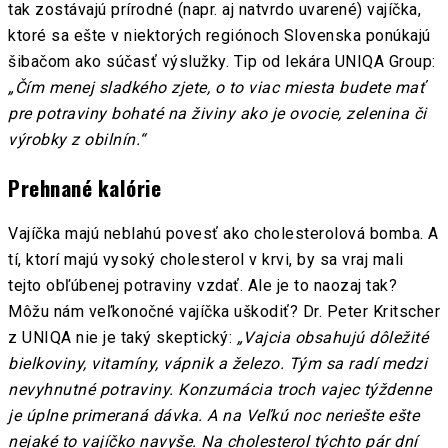
tak zostávajú prírodné (napr. aj natvrdo uvarené) vajíčka,
ktoré sa ešte v niektorých regiónoch Slovenska ponúkajú
šibačom ako súčasť výslužky. Tip od lekára UNIQA Group:
„Čím menej sladkého zjete, o to viac miesta budete mať
pre potraviny bohaté na živiny ako je ovocie, zelenina či
výrobky z obilnín.“
Prehnané kalórie
Vajíčka majú neblahú povesť ako cholesterolová bomba. A
tí, ktorí majú vysoký cholesterol v krvi, by sa vraj mali
tejto obľúbenej potraviny vzdať. Ale je to naozaj tak?
Môžu nám veľkonočné vajíčka uškodiť? Dr. Peter Kritscher
z UNIQA nie je taký skeptický:
„Vajcia obsahujú dôležité
bielkoviny, vitamíny, vápnik a železo. Tým sa radí medzi
nevyhnutné potraviny. Konzumácia troch vajec týždenne
je úplne primeraná dávka. A na Veľkú noc neriešte ešte
nejaké to vajíčko navyše. Na cholesterol týchto pár dní