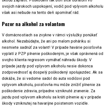
škodu zaplatiť. Poškodení tak boli síce obratom vo
svojich nárokoch uspokojení, vodič pod vplyvom alkoholu
však asi nebude na tento deň spomínať rád.
Pozor na alkohol za volantom
V domácnostiach sa zvykne v rámci výslužky ponúkať
alkohol. Nezabúdajte, že ani po malom poháriku si
nesmiete sadnúť za volant! V prípade havárie poisťovňa
vyplatí z PZP plnenie poškodeným, je však oprávnená od
svojho klienta regresom vymáhať náhradu škody. V
prípade jazdy pod vplyvom alkoholu nesie dokonca
zodpovednosť aj dospelý poškodený spolujazdec. Ak sa
dokáže, že si vedome sadol do auta vodičovi pod
vplyvom alkoholu, poisťovňa mu môže znížiť plnenie za
poškodenie zdravia, prípadne vzniknuté zranenie. Za
jazdu pod vplyvom alkoholu sa kráti plnenie aj v prípade
škody vzniknutej na havarijne poistenom vozidle.