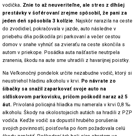
vodička
. Znie to až neuveriteľne, ale stres z dlhšej
prestávky v šoférovaní zrejme spôsobil, že pani za
jeden deň spôsobila 3 kolízie
. Najskôr narazila na ceste
do zvodidiel, pokračovala v jazde, auto následne v
priebehu dňa poškodila pri parkovaní a večer cestou
domov v snahe vyhnúť sa zvieraťu na ceste skončila s
autom v priekope. Posádka auta našťastie neutrpela
zranenia, škodu na aute sme uhradili z havarijnej poistky.
Na Veľkonočný pondelok určite nezabudne vodič, ktorý si
neustriehol hladinu alkoholu v krvi.
Po návrate zo
šibačky sa snažil zaparkovať svoje auto na
sídliskovom parkovisku, pričom poškodil naraz až 5
áut.
Privolaná policajná hliadka mu namerala v krvi 0,8 ‰
alkoholu. Škody na okolostojacich autách sa hradili z PZP
vodiča. Keďže vodič sa dopustil hrubého porušenia
svojich povinností, poisťovňa po ňom požadovala celú