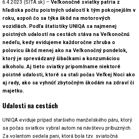
6.4.2023 (SITA.sk) –
Veľkonočné sviatky patria z
hľadiska počtu poistných udalostí k tým pokojnejším v
roku, aspoň čo sa týka škôd na motorových
vozidlách. Podľa štatistiky UNIQA sa najmenej
poistných udalostí na cestách stáva na Veľkonočnú
nedeľu, kedy evidujeme každoročne zhruba o
polovicu škôd menej ako na Veľkonočný pondelok,
ktorý je sprevádzaný šibačkami a konzumáciou
alkoholu. Aj tieto sviatky pripomíname niektoré
poistné udalosti, ktoré sa stali počas Veľkej Noci ako
aj rady, ako sa vyhnúť zbytočným škodám na zdraví či
majetku.
Udalosti na cestách
UNIQA eviduje prípad staršieho manželského páru, ktorý
sa počas sviatkov vybral autom na návštevu príbuzných.
Za volantom sedela pani, ktorá bola tzv. sviatočná