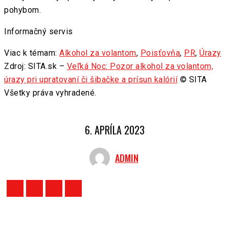
pohybom.
Informačný servis
Viac k témam:
Alkohol za volantom
,
Poisťovňa
,
PR
,
Úrazy
Zdroj: SITA.sk –
Veľká Noc: Pozor alkohol za volantom,
úrazy pri upratovaní či šibačke a prísun kalórií
© SITA
Všetky práva vyhradené.
6. APRÍLA 2023
ADMIN