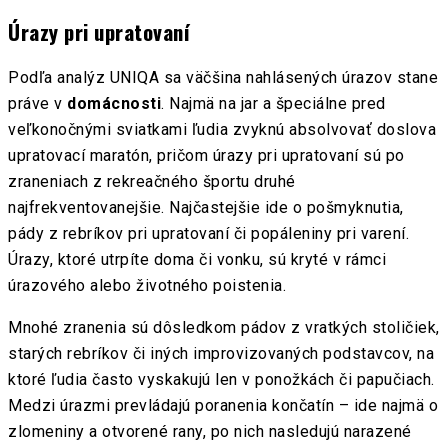
Úrazy pri upratovaní
Podľa analýz UNIQA sa väčšina nahlásených úrazov stane
práve v
domácnosti
. Najmä na jar a špeciálne pred
veľkonočnými sviatkami ľudia zvyknú absolvovať doslova
upratovací maratón, pričom úrazy pri upratovaní sú po
zraneniach z rekreačného športu druhé
najfrekventovanejšie. Najčastejšie ide o pošmyknutia,
pády z rebríkov pri upratovaní či popáleniny pri varení.
Úrazy, ktoré utrpíte doma či vonku, sú kryté v rámci
úrazového alebo životného poistenia.
Mnohé zranenia sú dôsledkom pádov z vratkých stoličiek,
starých rebríkov či iných improvizovaných podstavcov, na
ktoré ľudia často vyskakujú len v ponožkách či papučiach.
Medzi úrazmi prevládajú poranenia končatín – ide najmä o
zlomeniny a otvorené rany, po nich nasledujú narazené