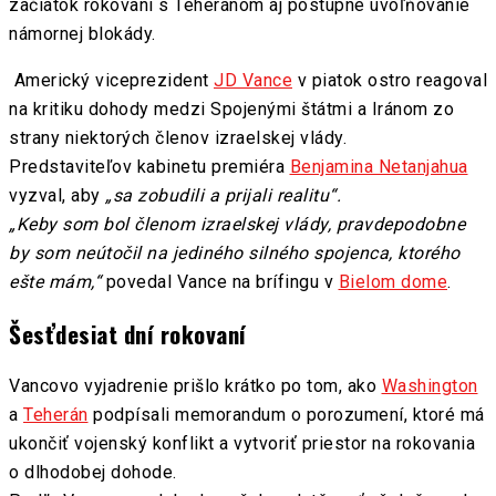
začiatok rokovaní s Teheránom aj postupné uvoľňovanie
námornej blokády.
Americký viceprezident
JD Vance
v piatok ostro reagoval
na kritiku dohody medzi Spojenými štátmi a Iránom zo
strany niektorých členov izraelskej vlády.
Predstaviteľov kabinetu premiéra
Benjamina Netanjahua
vyzval, aby
„sa zobudili a prijali realitu“.
„Keby som bol členom izraelskej vlády, pravdepodobne
by som neútočil na jediného silného spojenca, ktorého
ešte mám,“
povedal Vance na brífingu v
Bielom dome
.
Šesťdesiat dní rokovaní
Vancovo vyjadrenie prišlo krátko po tom, ako
Washington
a
Teherán
podpísali memorandum o porozumení, ktoré má
ukončiť vojenský konflikt a vytvoriť priestor na rokovania
o dlhodobej dohode.