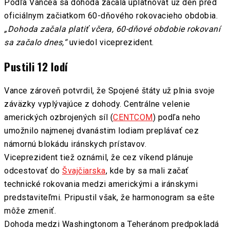
Podľa Vancea sa dohoda začala uplatňovať už deň pred
oficiálnym začiatkom 60-dňového rokovacieho obdobia.
„Dohoda začala platiť včera, 60-dňové obdobie rokovaní
sa začalo dnes,“
uviedol viceprezident.
Pustili 12 lodí
Vance zároveň potvrdil, že Spojené štáty už plnia svoje
záväzky vyplývajúce z dohody. Centrálne velenie
amerických ozbrojených síl (
CENTCOM
) podľa neho
umožnilo najmenej dvanástim lodiam preplávať cez
námornú blokádu iránskych prístavov.
Viceprezident tiež oznámil, že cez víkend plánuje
odcestovať do
Švajčiarska
, kde by sa mali začať
technické rokovania medzi americkými a iránskymi
predstaviteľmi. Pripustil však, že harmonogram sa ešte
môže zmeniť.
Dohoda medzi Washingtonom a Teheránom predpokladá