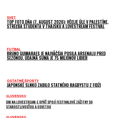
SVET
TOP FOTO DŇA (7. AUGUST 2026): VČELIE ÚLE V PALESTÍNE,
STREĽBA ŠTUDENTA V THAJSKU A LOVESTREAM FESTIVAL
FUTBAL
BRUNO GUIMARAES JE NAJVÄČŠIA POSILA ARSENALU PRED
SEZÓNOU. ÚDAJNÁ SUMA JE 75 MILIÓNOV LIBIER
OSTATNÉ ŠPORTY
JAPONSKÉ SLNKO ZABILO STATNÉHO RAGBYSTU Z FIDŽI
SLOVENSKO
DM NA LOVESTREAM-E OPÄŤ SPOJÍ FESTIVALOVÉ ZÁŽITKY SO
STAROSTLIVOSŤOU A OSVETOU
SLOVENSKO