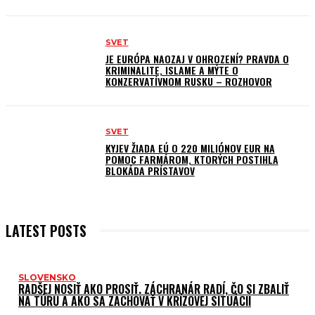
SVET
JE EURÓPA NAOZAJ V OHROZENÍ? PRAVDA O
KRIMINALITE, ISLAME A MÝTE O
KONZERVATÍVNOM RUSKU – ROZHOVOR
SVET
KYJEV ŽIADA EÚ O 220 MILIÓNOV EUR NA
POMOC FARMÁROM, KTORÝCH POSTIHLA
BLOKÁDA PRÍSTAVOV
LATEST POSTS
SLOVENSKO
RADŠEJ NOSIŤ AKO PROSIŤ. ZÁCHRANÁR RADÍ, ČO SI ZBALIŤ
NA TÚRU A AKO SA ZACHOVAŤ V KRÍZOVEJ SITUÁCII