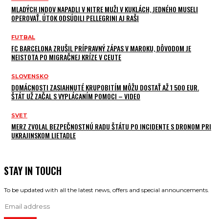
MLADÝCH INDOV NAPADLI V NITRE MUŽI V KUKLÁCH, JEDNÉHO MUSELI
OPEROVAŤ. ÚTOK ODSÚDILI PELLEGRINI AJ RAŠI
FUTBAL
FC BARCELONA ZRUŠIL PRÍPRAVNÝ ZÁPAS V MAROKU, DÔVODOM JE
NEISTOTA PO MIGRAČNEJ KRÍZE V CEUTE
SLOVENSKO
DOMÁCNOSTI ZASIAHNUTÉ KRUPOBITÍM MÔŽU DOSTAŤ AŽ 1 500 EUR.
ŠTÁT UŽ ZAČAL S VYPLÁCANÍM POMOCI – VIDEO
SVET
MERZ ZVOLAL BEZPEČNOSTNÚ RADU ŠTÁTU PO INCIDENTE S DRONOM PRI
UKRAJINSKOM LIETADLE
STAY IN TOUCH
To be updated with all the latest news, offers and special announcements.