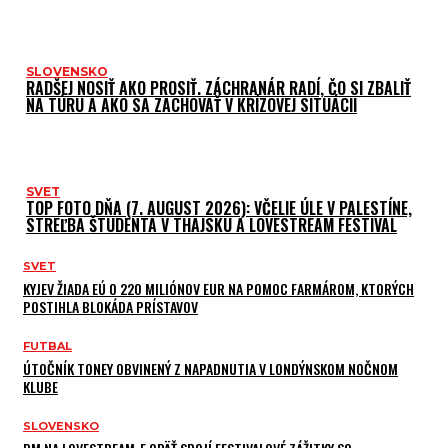
SLOVENSKO
RADŠEJ NOSIŤ AKO PROSIŤ. ZÁCHRANÁR RADÍ, ČO SI ZBALIŤ
NA TÚRU A AKO SA ZACHOVAŤ V KRÍZOVEJ SITUÁCII
SVET
TOP FOTO DŇA (7. AUGUST 2026): VČELIE ÚLE V PALESTÍNE,
STREĽBA ŠTUDENTA V THAJSKU A LOVESTREAM FESTIVAL
SVET
KYJEV ŽIADA EÚ O 220 MILIÓNOV EUR NA POMOC FARMÁROM, KTORÝCH
POSTIHLA BLOKÁDA PRÍSTAVOV
FUTBAL
ÚTOČNÍK TONEY OBVINENÝ Z NAPADNUTIA V LONDÝNSKOM NOČNOM
KLUBE
SLOVENSKO