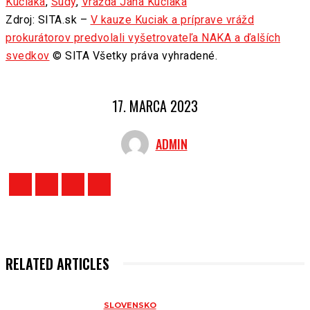
Kuciaka
,
Súdy
,
Vražda Jána Kuciaka
Zdroj: SITA.sk –
V kauze Kuciak a príprave vrážd
prokurátorov predvolali vyšetrovateľa NAKA a ďalších
svedkov
© SITA Všetky práva vyhradené.
17. MARCA 2023
ADMIN
RELATED ARTICLES
SLOVENSKO