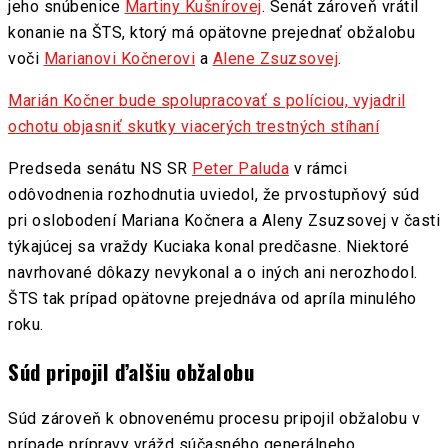
jeho snúbenice
Martiny Kušnírovej
. Senát zároveň vrátil
konanie na ŠTS, ktorý má opätovne prejednať obžalobu
voči
Marianovi Kočnerovi
a
Alene Zsuzsovej
.
Marián Kočner bude spolupracovať s políciou, vyjadril
ochotu objasniť skutky viacerých trestných stíhaní
Predseda senátu NS SR
Peter Paluda
v rámci
odôvodnenia rozhodnutia uviedol, že prvostupňový súd
pri oslobodení Mariana Kočnera a Aleny Zsuzsovej v časti
týkajúcej sa vraždy Kuciaka konal predčasne. Niektoré
navrhované dôkazy nevykonal a o iných ani nerozhodol.
ŠTS tak prípad opätovne prejednáva od apríla minulého
roku.
Súd pripojil ďalšiu obžalobu
Súd zároveň k obnovenému procesu pripojil obžalobu v
prípade prípravy vrážd súčasného generálneho