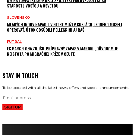
DM NA LOVESTREAM-E OPÄŤ SPOJÍ FESTIVALOVÉ ZÁŽITKY SO
STAROSTLIVOSŤOU A OSVETOU
SLOVENSKO
MLADÝCH INDOV NAPADLI V NITRE MUŽI V KUKLÁCH, JEDNÉHO MUSELI
OPEROVAŤ. ÚTOK ODSÚDILI PELLEGRINI AJ RAŠI
FUTBAL
FC BARCELONA ZRUŠIL PRÍPRAVNÝ ZÁPAS V MAROKU, DÔVODOM JE
NEISTOTA PO MIGRAČNEJ KRÍZE V CEUTE
STAY IN TOUCH
To be updated with all the latest news, offers and special announcements.
SIGN UP