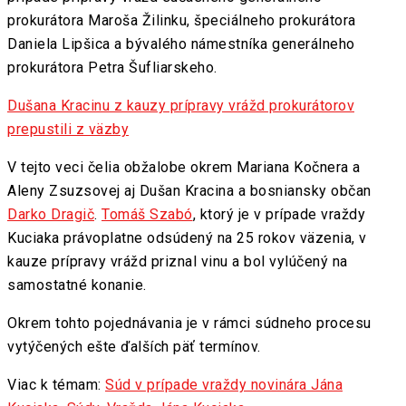
prokurátora Maroša Žilinku, špeciálneho prokurátora
Daniela Lipšica a bývalého námestníka generálneho
prokurátora Petra Šufliarskeho.
Dušana Kracinu z kauzy prípravy vrážd prokurátorov
prepustili z väzby
V tejto veci čelia obžalobe okrem Mariana Kočnera a
Aleny Zsuzsovej aj Dušan Kracina a bosniansky občan
Darko Dragič
.
Tomáš Szabó
, ktorý je v prípade vraždy
Kuciaka právoplatne odsúdený na 25 rokov väzenia, v
kauze prípravy vrážd priznal vinu a bol vylúčený na
samostatné konanie.
Okrem tohto pojednávania je v rámci súdneho procesu
vytýčených ešte ďalších päť termínov.
Viac k témam:
Súd v prípade vraždy novinára Jána