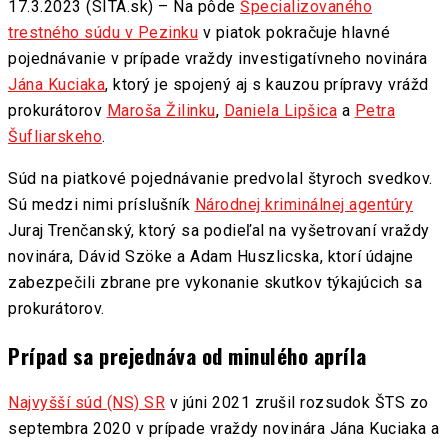
17.3.2023 (SITA.sk) – Na pôde
Špecializovaného
trestného súdu v Pezinku
v piatok pokračuje hlavné
pojednávanie v prípade vraždy investigatívneho novinára
Jána Kuciaka
, ktorý je spojený aj s kauzou prípravy vrážd
prokurátorov
Maroša Žilinku
,
Daniela Lipšica
a
Petra
Šufliarskeho
.
Súd na piatkové pojednávanie predvolal štyroch svedkov.
Sú medzi nimi príslušník
Národnej kriminálnej agentúry
Juraj Trenčanský, ktorý sa podieľal na vyšetrovaní vraždy
novinára, Dávid Szöke a Adam Huszlicska, ktorí údajne
zabezpečili zbrane pre vykonanie skutkov týkajúcich sa
prokurátorov.
Prípad sa prejednáva od minulého apríla
Najvyšší súd (NS) SR
v júni 2021 zrušil rozsudok ŠTS zo
septembra 2020 v prípade vraždy novinára Jána Kuciaka a