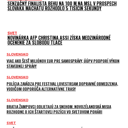
SENZAČNÝ FINALISTA BEHU NA 100 M NA MSJ. V PROSPECH
SLOVÁKA MACHATU ROZHODLO 5 TISÍCIN SEKUNDY
SVET
NOVINÁRKA AFP CHRISTINA ASSI ZÍSKA MEDZINÁRODNÉ
OCENENIE ZA SLOBODU TLAČE
SLOVENSKO
VIAC AKO ŠESŤ MILIÓNOV EUR PRE SAMOSPRÁVY, ÚÚPV PODPORÍ VÝKON
STAVEBNEJ SPRÁVY
SLOVENSKO
POLÍCIA ZAVÁDZA PRE FESTIVAL LOVESTREAM DOPRAVNÉ OBMEDZENIA,
VODIČOM ODPORÚČA ALTERNATÍVNE TRASY
SLOVENSKO
BRATIA ŽAMPOVCI ODLIETAJÚ ZA SNEHOM. NOVOZÉLANDSKÁ MISIA
ROZHODNE O ICH ŠTARTOVEJ POZÍCII VO SVETOVOM POHÁRI
SVET