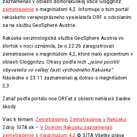
zaznamenali v oblasti dolnorakúskej obce Gloggnitz
zemetrasenie
s magnitúdom 4,2. Informuje o tom portál
rakúskeho verejnoprávneho vysielateľa ORF s odvolaním
sa na službu GeoSphere Austria.
Rakúska seizmologická služba GeoSphere Austria vo
štvrtok v noci oznámila, že o 22:26 zaregistrovali
zemetrasenie s magnitúdom 4,2, ktoré malo epicentrum v
oblasti Gloggnitzu. Otrasy podľa nich
„jasne pocítili
obyvatelia vo veľkej časti východného Rakúska“
.
Následne o 23:11 zaznamenali aj dotras s magnitúdom
2,3.
Zatiaľ podľa portálu noe.ORF.at z oblasti nehlásili žiadne
škody.
Viac k témam:
Zemetrasenie
,
Zemetrasenie v Rakúsku
Zdroj: SITA.sk –
V Dolnom Rakúsku zaznamenali
zemetrasenie s magnitúdom 4,2
© SITA Všetky práva