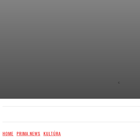
C
8.9
NEW YOR
PRIMA NEWS
EXTRA
PR ČLÁNKY/PR ARTI
HOME
PRIMA NEWS
KULTÚRA