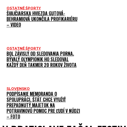
OSTATNÉ ŠPORTY
ŠVAJČIARSKA HVIEZDA GUTOVÁ-
BEHRAMIOVÁ UKONČILA PROFIKARIÉRU
– VIDEO
OSTATNÉ ŠPORTY
BOL ZÁVISLÝ OD SLEDOVANIA PORNA.
BÝVALÝ OLYMPIONIK HO SLEDOVAL
KAŽDÝ DEŇ TAKMER 20 ROKOV ŽIVOTA
SLOVENSKO
PODPÍSANIE MEMORANDA O
SPOLUPRÁCI, ŠTÁT CHCE VYUŽIŤ
PREPADNUTÝ MAJETOK NA
POTRAVINOVÚ POMOC PRE ĽUDÍ V NÚDZI
– FOTO