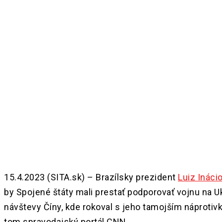
Share
15.4.2023 (SITA.sk) – Brazílsky prezident
Luiz Inácio
by Spojené štáty mali prestať podporovať vojnu na Ukr
návštevy Číny, kde rokoval s jeho tamojším náproti
tom spravodajský portál CNN.