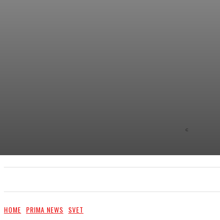
C
8.9
NEW YOR
PRIMA NEWS
EXTRA
PR ČLÁNKY/PR ARTI
HOME
PRIMA NEWS
SVET