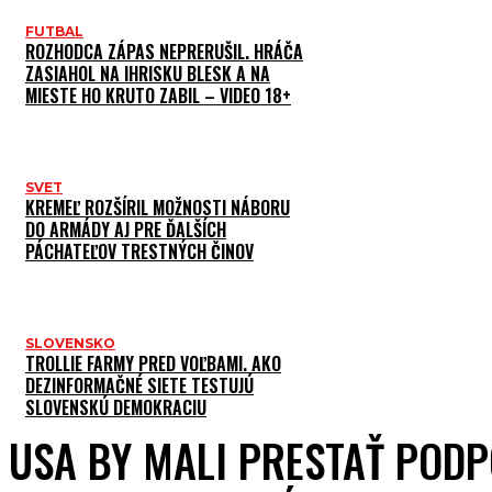
FUTBAL
ROZHODCA ZÁPAS NEPRERUŠIL. HRÁČA
ZASIAHOL NA IHRISKU BLESK A NA
MIESTE HO KRUTO ZABIL – VIDEO 18+
SVET
KREMEĽ ROZŠÍRIL MOŽNOSTI NÁBORU
DO ARMÁDY AJ PRE ĎALŠÍCH
PÁCHATEĽOV TRESTNÝCH ČINOV
SLOVENSKO
TROLLIE FARMY PRED VOĽBAMI. AKO
DEZINFORMAČNÉ SIETE TESTUJÚ
SLOVENSKÚ DEMOKRACIU
USA BY MALI PRESTAŤ POD