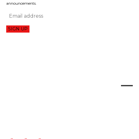
announcements.
SIGN UP
CONTACT US: PRIMANEWS@PRIMANEWS.EU
PRIMA NEWS
PR ČLÁNKY/PR ARTICLES