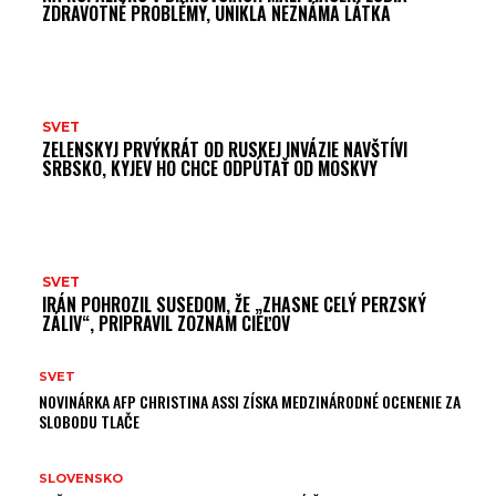
ZDRAVOTNÉ PROBLÉMY, UNIKLA NEZNÁMA LÁTKA
SVET
ZELENSKYJ PRVÝKRÁT OD RUSKEJ INVÁZIE NAVŠTÍVI
SRBSKO, KYJEV HO CHCE ODPÚTAŤ OD MOSKVY
SVET
IRÁN POHROZIL SUSEDOM, ŽE „ZHASNE CELÝ PERZSKÝ
ZÁLIV“, PRIPRAVIL ZOZNAM CIEĽOV
SVET
NOVINÁRKA AFP CHRISTINA ASSI ZÍSKA MEDZINÁRODNÉ OCENENIE ZA
SLOBODU TLAČE
SLOVENSKO