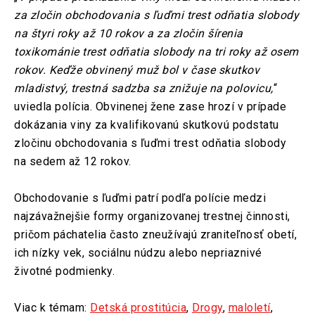
za zločin obchodovania s ľuďmi trest odňatia slobody
na štyri roky až 10 rokov a za zločin šírenia
toxikománie trest odňatia slobody na tri roky až osem
rokov. Keďže obvinený muž bol v čase skutkov
mladistvý, trestná sadzba sa znižuje na polovicu,
“
uviedla polícia. Obvinenej žene zase hrozí v prípade
dokázania viny za kvalifikovanú skutkovú podstatu
zločinu obchodovania s ľuďmi trest odňatia slobody
na sedem až 12 rokov.
Obchodovanie s ľuďmi patrí podľa polície medzi
najzávažnejšie formy organizovanej trestnej činnosti,
pričom páchatelia často zneužívajú zraniteľnosť obetí,
ich nízky vek, sociálnu núdzu alebo nepriaznivé
životné podmienky.
Viac k témam:
Detská prostitúcia
,
Drogy
,
maloletí
,