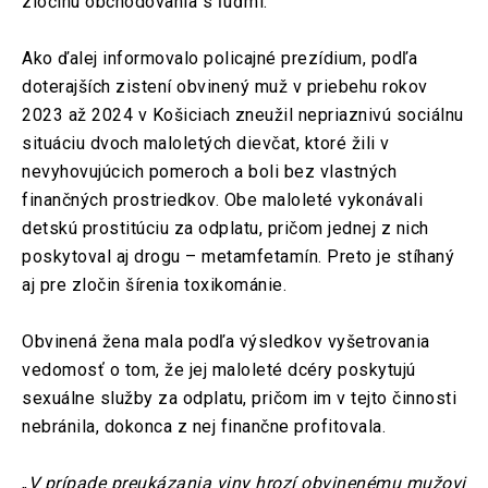
zločinu obchodovania s ľuďmi.
Ako ďalej informovalo policajné prezídium, podľa
doterajších zistení obvinený muž v priebehu rokov
2023 až 2024 v Košiciach zneužil nepriaznivú sociálnu
situáciu dvoch maloletých dievčat, ktoré žili v
nevyhovujúcich pomeroch a boli bez vlastných
finančných prostriedkov. Obe maloleté vykonávali
detskú prostitúciu za odplatu, pričom jednej z nich
poskytoval aj drogu – metamfetamín. Preto je stíhaný
aj pre zločin šírenia toxikománie.
Obvinená žena mala podľa výsledkov vyšetrovania
vedomosť o tom, že jej maloleté dcéry poskytujú
sexuálne služby za odplatu, pričom im v tejto činnosti
nebránila, dokonca z nej finančne profitovala.
„
V prípade preukázania viny hrozí obvinenému mužovi