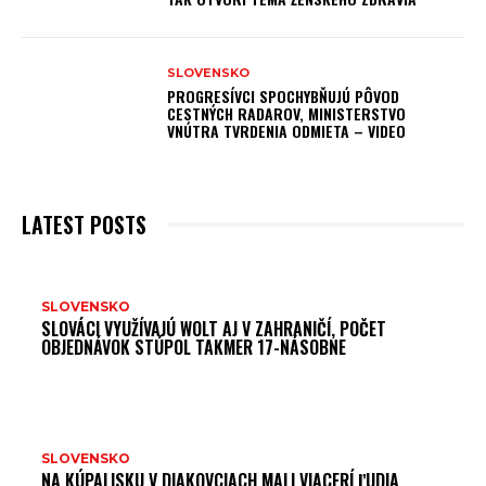
SLOVENSKO
PROGRESÍVCI SPOCHYBŇUJÚ PÔVOD
CESTNÝCH RADAROV, MINISTERSTVO
VNÚTRA TVRDENIA ODMIETA – VIDEO
LATEST POSTS
N
SLOVENSKO
SLOVÁCI VYUŽÍVAJÚ WOLT AJ V ZAHRANIČÍ, POČET
OBJEDNÁVOK STÚPOL TAKMER 17-NÁSOBNE
SLOVENSKO
NA KÚPALISKU V DIAKOVCIACH MALI VIACERÍ ĽUDIA