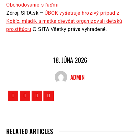
Obchodovanie s ľuďmi
Zdroj: SITA.sk –
ÚBOK vyšetruje hrozivý prípad z
Košíc, mladík a matka dievčat organizovali detskú
prostitúciu
© SITA Všetky práva vyhradené.
18. JÚNA 2026
ADMIN
RELATED ARTICLES