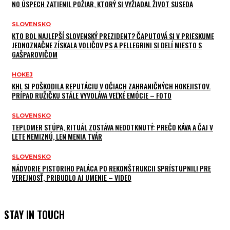
NO ÚSPECH ZATIENIL POŽIAR, KTORÝ SI VYŽIADAL ŽIVOT SUSEDA
SLOVENSKO
KTO BOL NAJLEPŠÍ SLOVENSKÝ PREZIDENT? ČAPUTOVÁ SI V PRIESKUME
JEDNOZNAČNE ZÍSKALA VOLIČOV PS A PELLEGRINI SI DELÍ MIESTO S
GAŠPAROVIČOM
HOKEJ
KHL SI POŠKODILA REPUTÁCIU V OČIACH ZAHRANIČNÝCH HOKEJISTOV.
PRÍPAD RUŽIČKU STÁLE VYVOLÁVA VEĽKÉ EMÓCIE – FOTO
SLOVENSKO
TEPLOMER STÚPA, RITUÁL ZOSTÁVA NEDOTKNUTÝ: PREČO KÁVA A ČAJ V
LETE NEMIZNÚ, LEN MENIA TVÁR
SLOVENSKO
NÁDVORIE PISTORIHO PALÁCA PO REKONŠTRUKCII SPRÍSTUPNILI PRE
VEREJNOSŤ, PRIBUDLO AJ UMENIE – VIDEO
STAY IN TOUCH