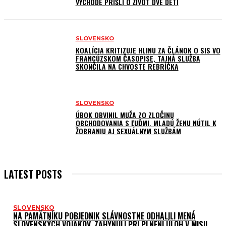
VÝCHODE PRIŠLI O ŽIVOT DVE DETI
SLOVENSKO
KOALÍCIA KRITIZUJE HLINU ZA ČLÁNOK O SIS VO
FRANCÚZSKOM ČASOPISE, TAJNÁ SLUŽBA
SKONČILA NA CHVOSTE REBRÍČKA
SLOVENSKO
ÚBOK OBVINIL MUŽA ZO ZLOČINU
OBCHODOVANIA S ĽUĎMI. MLADÚ ŽENU NÚTIL K
ŽOBRANIU AJ SEXUÁLNYM SLUŽBÁM
LATEST POSTS
SLOVENSKO
NA PAMÄTNÍKU POBJEDNIK SLÁVNOSTNE ODHALILI MENÁ
SLOVENSKÝCH VOJAKOV. ZAHYNULI PRI PLNENÍ ÚLOH V MISII