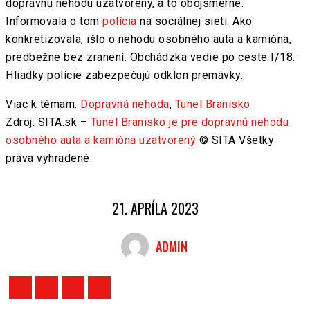
dopravnú nehodu uzatvorený, a to obojsmerne.
Informovala o tom
polícia
na sociálnej sieti. Ako
konkretizovala, išlo o nehodu osobného auta a kamióna,
predbežne bez zranení. Obchádzka vedie po ceste I/18.
Hliadky polície zabezpečujú odklon premávky.
Viac k témam:
Dopravná nehoda
,
Tunel Branisko
Zdroj: SITA.sk –
Tunel Branisko je pre dopravnú nehodu
osobného auta a kamióna uzatvorený
© SITA Všetky
práva vyhradené.
21. APRÍLA 2023
ADMIN