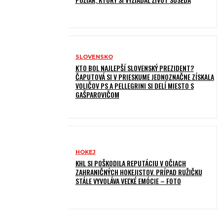
SLOVENSKO
KTO BOL NAJLEPŠÍ SLOVENSKÝ PREZIDENT?
ČAPUTOVÁ SI V PRIESKUME JEDNOZNAČNE ZÍSKALA
VOLIČOV PS A PELLEGRINI SI DELÍ MIESTO S
GAŠPAROVIČOM
HOKEJ
KHL SI POŠKODILA REPUTÁCIU V OČIACH
ZAHRANIČNÝCH HOKEJISTOV. PRÍPAD RUŽIČKU
STÁLE VYVOLÁVA VEĽKÉ EMÓCIE – FOTO