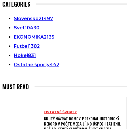
CATEGORIES
Slovensko
21497
Svet
10430
EKONOMIKA
2135
Futbal
1382
Hokej
831
Ostatné športy
442
MUST READ
OSTATNÉ ŠPORTY
KRUTÝ NÁVRAT DOMOV. PREKONAL HISTORICKÝ
REKORD V POČTE MEDAILÍ, NO ÚSPECH ZATIENIL
POŽIAR, KTORÝ SI VYŽIADAL ŽIVOT SUSEDA