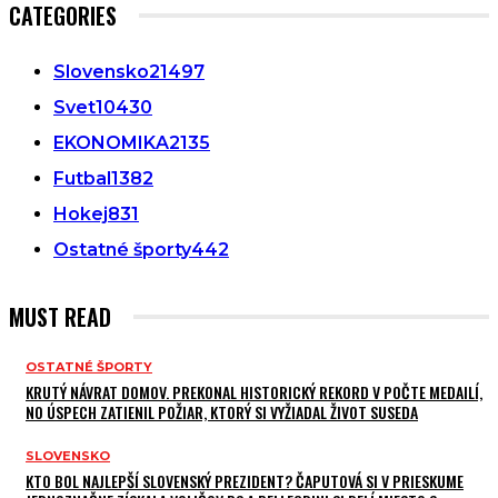
CATEGORIES
Slovensko
21497
Svet
10430
EKONOMIKA
2135
Futbal
1382
Hokej
831
Ostatné športy
442
MUST READ
OSTATNÉ ŠPORTY
KRUTÝ NÁVRAT DOMOV. PREKONAL HISTORICKÝ REKORD V POČTE MEDAILÍ,
NO ÚSPECH ZATIENIL POŽIAR, KTORÝ SI VYŽIADAL ŽIVOT SUSEDA
SLOVENSKO
KTO BOL NAJLEPŠÍ SLOVENSKÝ PREZIDENT? ČAPUTOVÁ SI V PRIESKUME