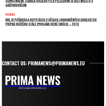
JEDNOZNAČNE ZÍSKALA VOLIČOV PS A PELLEGRINI SI DELÍ MIESTO S
GAŠPAROVIČOM
HOKEJ
KHL SI POŠKODILA REPUTÁCIU V OČIACH ZAHRANIČNÝCH HOKEJISTOV.
PRÍPAD RUŽIČKU STÁLE VYVOLÁVA VEĽKÉ EMÓCIE – FOTO
CONTACT US: PRIMANEWS@PRIMANEWS.EU
PRIMA NEWS
PR ČLÁNKY/PR ARTICLES