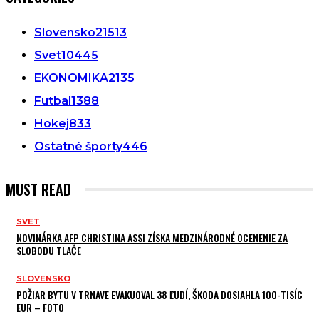
Slovensko
21513
Svet
10445
EKONOMIKA
2135
Futbal
1388
Hokej
833
Ostatné športy
446
MUST READ
SVET
NOVINÁRKA AFP CHRISTINA ASSI ZÍSKA MEDZINÁRODNÉ OCENENIE ZA
SLOBODU TLAČE
SLOVENSKO
POŽIAR BYTU V TRNAVE EVAKUOVAL 38 ĽUDÍ, ŠKODA DOSIAHLA 100-TISÍC
EUR – FOTO