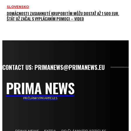
SLOVENSKO
DOMÁCNOSTI ZASIAHNUTÉ KRUPOBITÍM MÔŽU DOSTAŤ AŽ 1 500 EUR.
ŠTÁT UŽ ZAČAL S VYPLÁCANÍM POMOCI – VIDEO
CONTACT US: PRIMANEWS@PRIMANEWS.EU
PRIMA NEWS
PR ČLÁNKY/PR ARTICLES
PRIMA NEWS
EXTRA
PR ČLÁNKY/PR ARTICLES