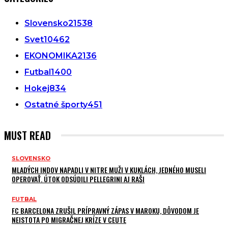
Slovensko
21538
Svet
10462
EKONOMIKA
2136
Futbal
1400
Hokej
834
Ostatné športy
451
MUST READ
SLOVENSKO
MLADÝCH INDOV NAPADLI V NITRE MUŽI V KUKLÁCH, JEDNÉHO MUSELI
OPEROVAŤ. ÚTOK ODSÚDILI PELLEGRINI AJ RAŠI
FUTBAL
FC BARCELONA ZRUŠIL PRÍPRAVNÝ ZÁPAS V MAROKU, DÔVODOM JE
NEISTOTA PO MIGRAČNEJ KRÍZE V CEUTE