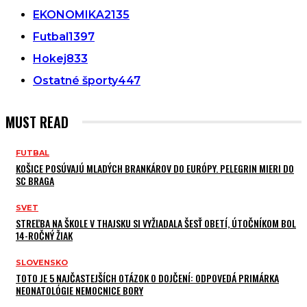
EKONOMIKA
2135
Futbal
1397
Hokej
833
Ostatné športy
447
MUST READ
FUTBAL
KOŠICE POSÚVAJÚ MLADÝCH BRANKÁROV DO EURÓPY. PELEGRIN MIERI DO
SC BRAGA
SVET
STREĽBA NA ŠKOLE V THAJSKU SI VYŽIADALA ŠESŤ OBETÍ, ÚTOČNÍKOM BOL
14-ROČNÝ ŽIAK
SLOVENSKO
TOTO JE 5 NAJČASTEJŠÍCH OTÁZOK O DOJČENÍ: ODPOVEDÁ PRIMÁRKA
NEONATOLÓGIE NEMOCNICE BORY