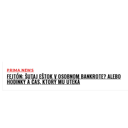
PRIMA NEWS
FEJTÓN: ŠUTAJ EŠTOK V OSOBNOM BANKROTE? ALEBO
HODINKY A ČAS, KTORÝ MU UTEKÁ