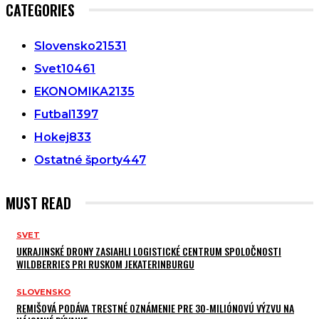
CATEGORIES
Slovensko
21531
Svet
10461
EKONOMIKA
2135
Futbal
1397
Hokej
833
Ostatné športy
447
MUST READ
SVET
UKRAJINSKÉ DRONY ZASIAHLI LOGISTICKÉ CENTRUM SPOLOČNOSTI
WILDBERRIES PRI RUSKOM JEKATERINBURGU
SLOVENSKO
REMIŠOVÁ PODÁVA TRESTNÉ OZNÁMENIE PRE 30-MILIÓNOVÚ VÝZVU NA