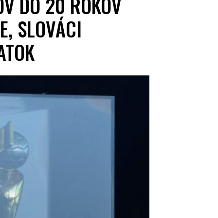
OV DO 20 ROKOV
E, SLOVÁCI
ATOK