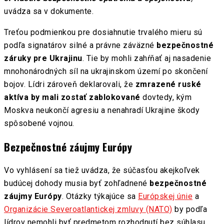
uvádza sa v dokumente.
Treťou podmienkou pre dosiahnutie trvalého mieru sú
podľa signatárov silné a právne záväzné
bezpečnostné
záruky pre Ukrajinu
. Tie by mohli zahŕňať aj nasadenie
mnohonárodných síl na ukrajinskom území po skončení
bojov. Lídri zároveň deklarovali, že
zmrazené ruské
aktíva by mali zostať zablokované
dovtedy, kým
Moskva neukončí agresiu a nenahradí Ukrajine škody
spôsobené vojnou.
Bezpečnostné záujmy Európy
Vo vyhlásení sa tiež uvádza, že súčasťou akejkoľvek
budúcej dohody musia byť zohľadnené
bezpečnostné
záujmy Európy
. Otázky týkajúce sa
Európskej únie
a
Organizácie Severoatlantickej zmluvy (NATO)
by podľa
lídrov nemohli byť predmetom rozhodnutí bez súhlasu