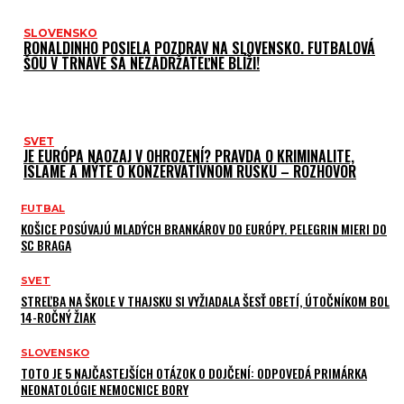
SLOVENSKO
RONALDINHO POSIELA POZDRAV NA SLOVENSKO. FUTBALOVÁ
ŠOU V TRNAVE SA NEZADRŽATEĽNE BLÍŽI!
SVET
JE EURÓPA NAOZAJ V OHROZENÍ? PRAVDA O KRIMINALITE,
ISLAME A MÝTE O KONZERVATÍVNOM RUSKU – ROZHOVOR
FUTBAL
KOŠICE POSÚVAJÚ MLADÝCH BRANKÁROV DO EURÓPY. PELEGRIN MIERI DO
SC BRAGA
SVET
STREĽBA NA ŠKOLE V THAJSKU SI VYŽIADALA ŠESŤ OBETÍ, ÚTOČNÍKOM BOL
14-ROČNÝ ŽIAK
SLOVENSKO
TOTO JE 5 NAJČASTEJŠÍCH OTÁZOK O DOJČENÍ: ODPOVEDÁ PRIMÁRKA
NEONATOLÓGIE NEMOCNICE BORY