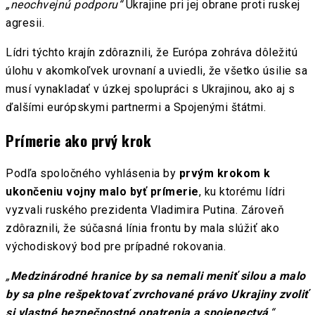
„neochvejnú podporu“
Ukrajine pri jej obrane proti ruskej
agresii.
Lídri týchto krajín zdôraznili, že Európa zohráva dôležitú
úlohu v akomkoľvek urovnaní a uviedli, že všetko úsilie sa
musí vynakladať v úzkej spolupráci s Ukrajinou, ako aj s
ďalšími európskymi partnermi a Spojenými štátmi.
Prímerie ako prvý krok
Podľa spoločného vyhlásenia by
prvým krokom k
ukončeniu vojny malo byť prímerie
, ku ktorému lídri
vyzvali ruského prezidenta Vladimira Putina. Zároveň
zdôraznili, že súčasná línia frontu by mala slúžiť ako
východiskový bod pre prípadné rokovania.
„
Medzinárodné hranice by sa nemali meniť silou a malo
by sa plne rešpektovať zvrchované právo Ukrajiny zvoliť
si vlastné bezpečnostné opatrenia a spojenectvá
,“