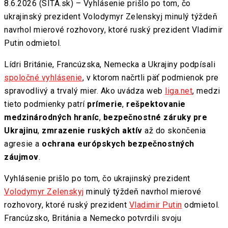
8.6.2026 (SITA.sk) – Vyhlásenie prišlo po tom, čo
ukrajinský prezident Volodymyr Zelenskyj minulý týždeň
navrhol mierové rozhovory, ktoré ruský prezident Vladimir
Putin odmietol.
Lídri Británie, Francúzska, Nemecka a Ukrajiny podpísali
spoločné vyhlásenie
, v ktorom načrtli päť podmienok pre
spravodlivý a trvalý mier. Ako uvádza web
liga.net
, medzi
tieto podmienky patrí
prímerie
,
rešpektovanie
medzinárodných hraníc
,
bezpečnostné záruky pre
Ukrajinu
,
zmrazenie ruských aktív
až do skončenia
agresie a
ochrana európskych bezpečnostných
záujmov
.
Vyhlásenie prišlo po tom, čo ukrajinský prezident
Volodymyr Zelenskyj
minulý týždeň navrhol mierové
rozhovory, ktoré ruský prezident
Vladimir Putin
odmietol.
Francúzsko, Británia a Nemecko potvrdili svoju