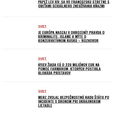
PÁPEŽ LEV XIV. SA VO FRANCÚZSKU STRETNE S
OBEŤAMI SEXUÁLNEHO ZNEUŽÍVANIA KŇAZMI
SVET
JE EURÓPA NAOZAJ V OHROZENÍ? PRAVDA O
KRIMINALITE, ISLAME A MÝTE O
KONZERVATÍVNOM RUSKU – ROZHOVOR
SVET
KYJEV ŽIADA EÚ O 220 MILIÓNOV EUR NA
POMOC FARMÁROM, KTORÝCH POSTIHLA
BLOKÁDA PRÍSTAVOV
SVET
MERZ ZVOLAL BEZPEČNOSTNÚ RADU ŠTÁTU PO
INCIDENTE S DRONOM PRI UKRAJINSKOM
LIETADLE