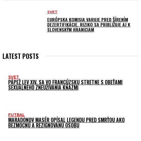
SVET
EURÓPSKA KOMISIA VARUJE PRED ŠÍRENÍM
DEZERTIFIKÁCIE. RIZIKO SA PRIBLIŽUJE AJ K
SLOVENSKÝM HRANICIAM
LATEST POSTS
SVET
PÁPEŽ LEV XIV. SA VO FRANCÚZSKU STRETNE S OBEŤAMI
SEXUÁLNEHO ZNEUŽÍVANIA KŇAZMI
FUTBAL
MARADONOV MASÉR OPÍSAL LEGENDU PRED SMRŤOU AKO
BEZMOCNÚ A REZIGNOVANÚ OSOBU