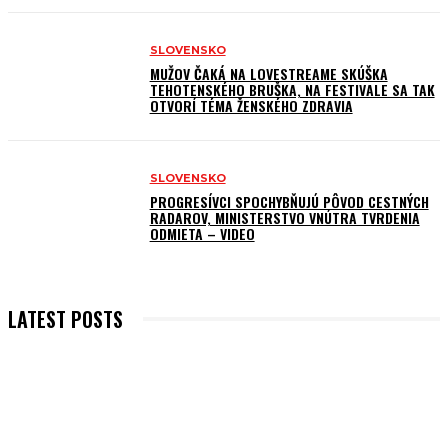
SLOVENSKO
MUŽOV ČAKÁ NA LOVESTREAME SKÚŠKA
TEHOTENSKÉHO BRUŠKA, NA FESTIVALE SA TAK
OTVORÍ TÉMA ŽENSKÉHO ZDRAVIA
SLOVENSKO
PROGRESÍVCI SPOCHYBŇUJÚ PÔVOD CESTNÝCH
RADAROV, MINISTERSTVO VNÚTRA TVRDENIA
ODMIETA – VIDEO
LATEST POSTS