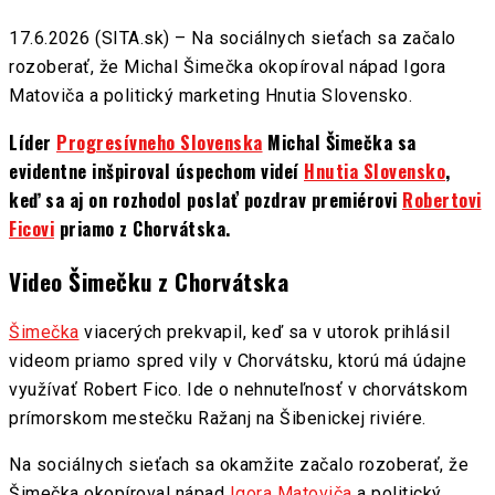
17.6.2026 (SITA.sk) – Na sociálnych sieťach sa začalo
rozoberať, že Michal Šimečka okopíroval nápad Igora
Matoviča a politický marketing Hnutia Slovensko.
Líder
Progresívneho Slovenska
Michal Šimečka sa
evidentne inšpiroval úspechom videí
Hnutia Slovensko
,
keď sa aj on rozhodol poslať pozdrav premiérovi
Robertovi
Ficovi
priamo z Chorvátska.
Video Šimečku z Chorvátska
Šimečka
viacerých prekvapil, keď sa v utorok prihlásil
videom priamo spred vily v Chorvátsku, ktorú má údajne
využívať Robert Fico. Ide o nehnuteľnosť v chorvátskom
prímorskom mestečku Ražanj na Šibenickej riviére.
Na sociálnych sieťach sa okamžite začalo rozoberať, že
Šimečka okopíroval nápad
Igora Matoviča
a politický