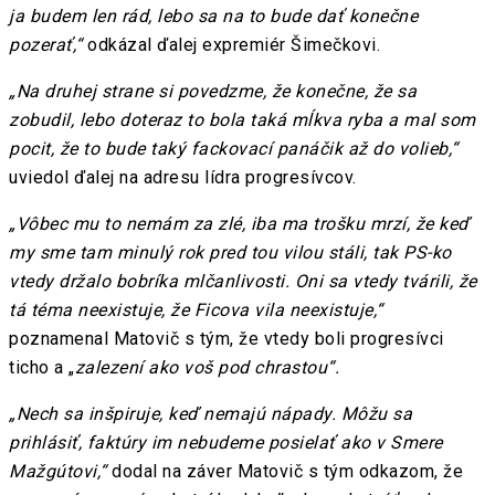
ja budem len rád, lebo sa na to bude dať konečne
pozerať,“
odkázal ďalej expremiér Šimečkovi.
„Na druhej strane si povedzme, že konečne, že sa
zobudil, lebo doteraz to bola taká mĺkva ryba a mal som
pocit, že to bude taký fackovací panáčik až do volieb,“
uviedol ďalej na adresu lídra progresívcov.
„Vôbec mu to nemám za zlé, iba ma trošku mrzí, že keď
my sme tam minulý rok pred tou vilou stáli, tak PS-ko
vtedy držalo bobríka mlčanlivosti. Oni sa vtedy tvárili, že
tá téma neexistuje, že Ficova vila neexistuje,“
poznamenal Matovič s tým, že vtedy boli progresívci
ticho a „
zalezení ako voš pod chrastou“.
„Nech sa inšpiruje, keď nemajú nápady. Môžu sa
prihlásiť, faktúry im nebudeme posielať ako v Smere
Mažgútovi,“
dodal na záver Matovič s tým odkazom, že