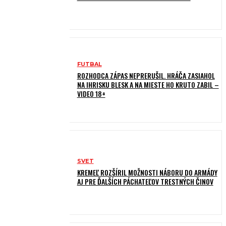
FUTBAL
ROZHODCA ZÁPAS NEPRERUŠIL. HRÁČA ZASIAHOL
NA IHRISKU BLESK A NA MIESTE HO KRUTO ZABIL –
VIDEO 18+
SVET
KREMEĽ ROZŠÍRIL MOŽNOSTI NÁBORU DO ARMÁDY
AJ PRE ĎALŠÍCH PÁCHATEĽOV TRESTNÝCH ČINOV