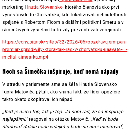
marketing
Hnutia Slovensko
, ktorého členovia ako prví
vycestovali do Chorvátska, kde lokalizovali nehnuteľnosti
spájané s Robertom Ficom a ďalšími politikmi Smeru a v
rámci živých vysielaní tieto vily prezentovali verejnosti.
https://cdnv.sita.sk/sites/32/2026/06/pozdravujem-pan-
premiar-spred-vily-ktora-tak-rad-v-chorvatsku-uaavate-_-
michal-aimea-ka.mp4
Nech sa Šimečka inšpiruje, keď nemá nápady
V stredu v parlamente sme sa šéfa Hnutia Slovensko
Igora Matoviča pýtali, ako vníma fakt, že líder opozície
takto okato okopíroval ich nápad.
„Keď je niečo top, tak je top. Ja som rád, že sa inšpiruje
najlepšími,“
reagoval na otázku Matovič.
„Keď si bude
študovať ďalšie naše videjká a bude sa nimi inšpirovať,