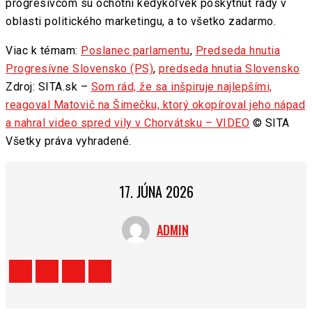
progresívcom sú ochotní kedykoľvek poskytnúť rady v
oblasti politického marketingu, a to všetko zadarmo.
Viac k témam:
Poslanec parlamentu
,
Predseda hnutia
Progresívne Slovensko (PS)
,
predseda hnutia Slovensko
Zdroj: SITA.sk –
Som rád, že sa inšpiruje najlepšími,
reagoval Matovič na Šimečku, ktorý okopíroval jeho nápad
a nahral video spred vily v Chorvátsku – VIDEO
© SITA
Všetky práva vyhradené.
17. JÚNA 2026
ADMIN