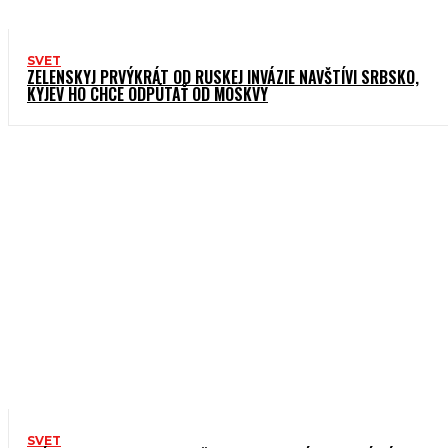
SVET
ZELENSKYJ PRVÝKRÁT OD RUSKEJ INVÁZIE NAVŠTÍVI SRBSKO,
KYJEV HO CHCE ODPÚTAŤ OD MOSKVY
SVET