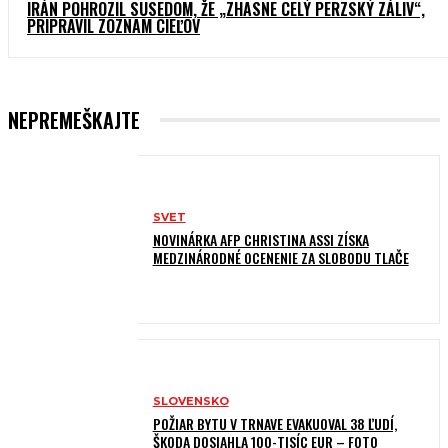
IRÁN POHROZIL SUSEDOM, ŽE „ZHASNE CELÝ PERZSKÝ ZÁLIV“,
PRIPRAVIL ZOZNAM CIEĽOV
NEPREMEŠKAJTE
SVET
NOVINÁRKA AFP CHRISTINA ASSI ZÍSKA
MEDZINÁRODNÉ OCENENIE ZA SLOBODU TLAČE
SLOVENSKO
POŽIAR BYTU V TRNAVE EVAKUOVAL 38 ĽUDÍ,
ŠKODA DOSIAHLA 100-TISÍC EUR – FOTO