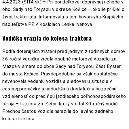
4.4.2023 (SITA.sk) – Pri pondelkovej dopravnej nehode v
obci Sady nad Torysou v okrese Košice – okolie prišiel o
život traktorista. Informovala o tom hovorkyňa Krajského
riaditeľstva PZ v Košiciach Lenka Ivanová.
Vodička vrazila do kolesa traktora
Podľa doterajších zistení pred jedným z rodinných domov
36-ročná vodička viedla osobné motorové vozidlo zn.
Mazda v smere od obce Sady nad Torysou, časť Byster,
do mesta Košice. Pravdepodobne sa však dostatočne
nevenovala vedeniu vozidla a sledovaniu situácie v
cestnej premávke a nedodržala dostatočnú bezpečnú
vzdialenosť od pred ňou jazdiaceho poľnohospodárskeho
stroja – traktora zn. Zetor, ktorý viedol 30-ročný vodič.
Prednou časťou vozidla narazila do ľavého zadného
kolesa traktora.