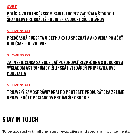
SVET
POLÍCIA VO FRANCÚZSKOM SAINT-TROPEZ ZADRŽALA ŠTYROCH
ŠPANIELOV PRE KRÁDEŽ HODINIEK ZA 300-TISÍC DOLÁROV
SLOVENSKO
PREDČASNÁ PUBERTA U DETÍ: AKO JU SPOZNAŤ A AKO VEDIA POMÔCŤ
RODIČIA? – ROZHOVOR
SLOVENSKO
ZATMENIE SLNKA SA BUDE DAŤ POZOROVAŤ BEZPEČNE A S ODBORNÝM
VÝKLADOM ASTRONÓMOV, ŽILINSKÁ HVEZDÁREŇ PRIPRAVILA DVE
PODUJATIA
SLOVENSKO
TRNAVSKÝ SAMOSPRÁVNY KRAJ PO PROTESTE PROKURÁTORA ZREJME
UPRAVÍ POČET POSLANCOV PRE ĎALŠIE OBDOBIE
STAY IN TOUCH
To be updated with all the latest news, offers and special announcements.