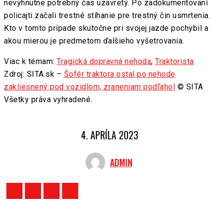
nevyhnutne potrebný čas uzavretý. Po zadokumentovaní
policajti začali trestné stíhanie pre trestný čin usmrtenia.
Kto v tomto prípade skutočne pri svojej jazde pochybil a
akou mierou je predmetom ďalšieho vyšetrovania.
Viac k témam:
Tragická dopravná nehoda
,
Traktorista
Zdroj: SITA.sk –
Šofér traktora ostal po nehode
zakliesnený pod vozidlom, zraneniam podľahol
© SITA
Všetky práva vyhradené.
4. APRÍLA 2023
ADMIN