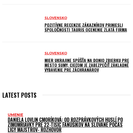
SLOVENSKO
POZITÍVNE RECENZIE ZÁKAZNÍKOV PRINIESLI
SPOLOČNOSTI TAURIS OCENENIE ZLATÁ FIRMA
SLOVENSKO
MIER UKRAJINE SPÚŠŤA NA DONIO ZBIERKU PRE
MESTO SUMY, CIEĽOM JE ZABEZPEČIŤ ZÁKLADNÉ
VYBAVENIE PRE ZÁCHRANÁROV
LATEST POSTS
UMENIE
DANIELA LOVLIN CMORÍKOVÁ: OD ROZPRÁVKOVÝCH HUSLÍ PO
ZIMOMRIAVKY PRE 22-TISÍC FANÚŠIKOV NA SLOVANE POČAS
LIGY MAJSTROV- ROZHOVOR