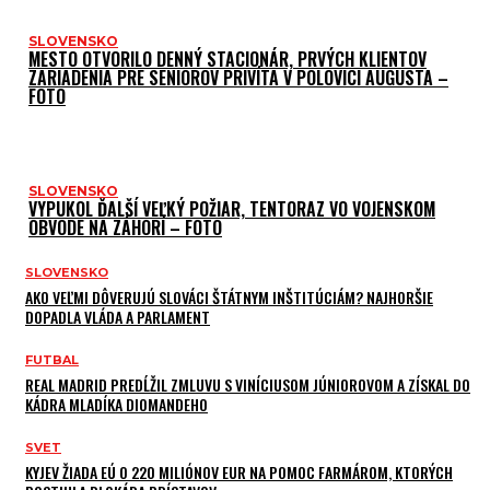
SLOVENSKO
MESTO OTVORILO DENNÝ STACIONÁR, PRVÝCH KLIENTOV
ZARIADENIA PRE SENIOROV PRIVÍTA V POLOVICI AUGUSTA –
FOTO
SLOVENSKO
VYPUKOL ĎALŠÍ VEĽKÝ POŽIAR, TENTORAZ VO VOJENSKOM
OBVODE NA ZÁHORÍ – FOTO
SLOVENSKO
AKO VEĽMI DÔVERUJÚ SLOVÁCI ŠTÁTNYM INŠTITÚCIÁM? NAJHORŠIE
DOPADLA VLÁDA A PARLAMENT
FUTBAL
REAL MADRID PREDĹŽIL ZMLUVU S VINÍCIUSOM JÚNIOROVOM A ZÍSKAL DO
KÁDRA MLADÍKA DIOMANDEHO
SVET
KYJEV ŽIADA EÚ O 220 MILIÓNOV EUR NA POMOC FARMÁROM, KTORÝCH