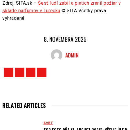
Zdroj: SITA.sk –
Šesť ľudí zabil a piatich zranil požiar v
sklade parfumov v Turecku
© SITA Všetky práva
vyhradené.
8. NOVEMBRA 2025
ADMIN
RELATED ARTICLES
SVET
TOP FOTO DŇA (7. AUGUST 2026): VČELIE ÚLE V