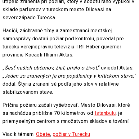
utrpelo zranenia pri požiari, ktorý v sobotu ráno vypukol v
sklade parfumov v tureckom meste Dilovasi na
severozápade Turecka.
Hasiči, záchranné tímy a zamestnanci mestskej
samosprávy dostali požiar pod kontrolu, povedal pre
tureckú verejnoprávnu televíziu TRT Haber guvernér
provincie Kocaeli Ilhami Aktas.
„Šesť našich občanov, žiaľ, prišlo o život,
“ uviedol Aktas.
„
Jeden zo zranených je pre popáleniny v kritickom stave,“
dodal. Štyria zranení sú podľa jeho slov v relatívne
stabilizovanom stave.
Príčinu požiaru začali vyšetrovať. Mesto Dilovasi, ktoré
sa nachádza približne 70 kilometrov od
Istanbulu
, je
priemyselným centrom s množstvom skladov a tovární.
Viac k témam:
Obete
,
požiar v Turecku