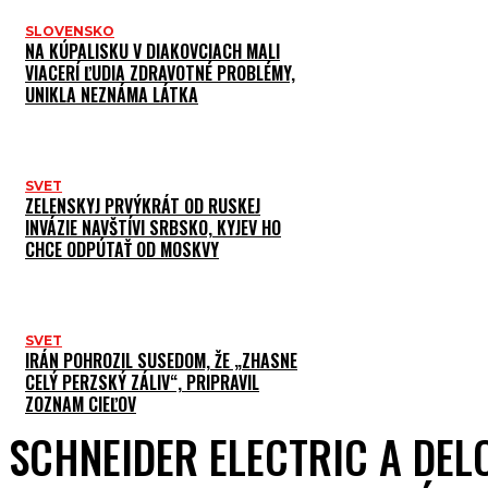
SLOVENSKO
NA KÚPALISKU V DIAKOVCIACH MALI
VIACERÍ ĽUDIA ZDRAVOTNÉ PROBLÉMY,
UNIKLA NEZNÁMA LÁTKA
SVET
ZELENSKYJ PRVÝKRÁT OD RUSKEJ
INVÁZIE NAVŠTÍVI SRBSKO, KYJEV HO
CHCE ODPÚTAŤ OD MOSKVY
SVET
IRÁN POHROZIL SUSEDOM, ŽE „ZHASNE
CELÝ PERZSKÝ ZÁLIV“, PRIPRAVIL
ZOZNAM CIEĽOV
SCHNEIDER ELECTRIC A DELO