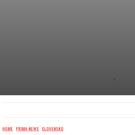
C
8.9
NEW YOR
PRIMA NEWS
EXTRA
PR ČLÁNKY/PR ARTI
HOME
PRIMA NEWS
SLOVENSKO