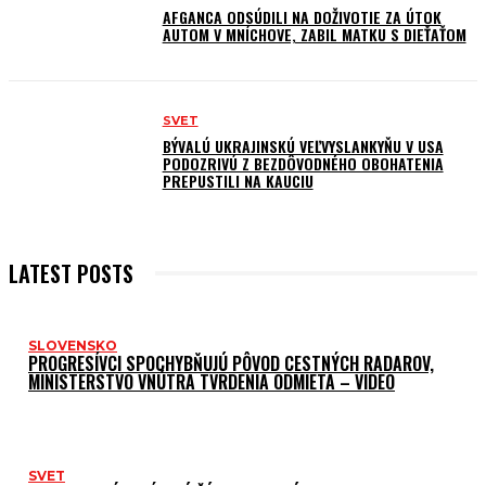
AFGANCA ODSÚDILI NA DOŽIVOTIE ZA ÚTOK
AUTOM V MNÍCHOVE, ZABIL MATKU S DIEŤAŤOM
SVET
BÝVALÚ UKRAJINSKÚ VEĽVYSLANKYŇU V USA
PODOZRIVÚ Z BEZDÔVODNÉHO OBOHATENIA
PREPUSTILI NA KAUCIU
LATEST POSTS
SLOVENSKO
PROGRESÍVCI SPOCHYBŇUJÚ PÔVOD CESTNÝCH RADAROV,
MINISTERSTVO VNÚTRA TVRDENIA ODMIETA – VIDEO
SVET