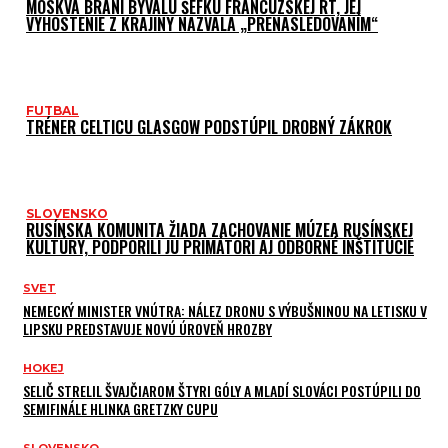
MOSKVA BRÁNI BÝVALÚ ŠÉFKU FRANCÚZSKEJ RT, JEJ
VYHOSTENIE Z KRAJINY NAZVALA „PRENASLEDOVANÍM“
FUTBAL
TRÉNER CELTICU GLASGOW PODSTÚPIL DROBNÝ ZÁKROK
SLOVENSKO
RUSÍNSKA KOMUNITA ŽIADA ZACHOVANIE MÚZEA RUSÍNSKEJ
KULTÚRY, PODPORILI JU PRIMÁTORI AJ ODBORNÉ INŠTITÚCIE
SVET
NEMECKÝ MINISTER VNÚTRA: NÁLEZ DRONU S VÝBUŠNINOU NA LETISKU V
LIPSKU PREDSTAVUJE NOVÚ ÚROVEŇ HROZBY
HOKEJ
SELIČ STRELIL ŠVAJČIAROM ŠTYRI GÓLY A MLADÍ SLOVÁCI POSTÚPILI DO
SEMIFINÁLE HLINKA GRETZKY CUPU