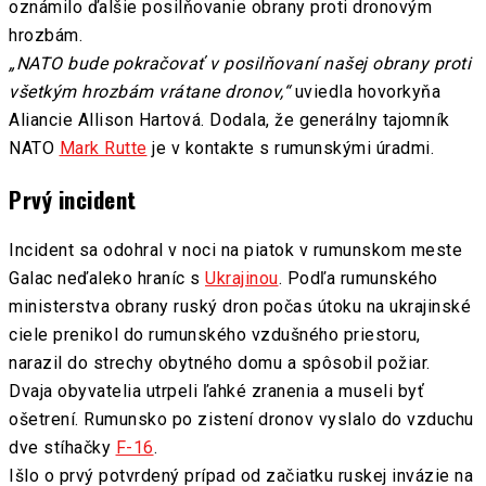
oznámilo ďalšie posilňovanie obrany proti dronovým
hrozbám.
„NATO bude pokračovať v posilňovaní našej obrany proti
všetkým hrozbám vrátane dronov,“
uviedla hovorkyňa
Aliancie Allison Hartová. Dodala, že generálny tajomník
NATO
Mark Rutte
je v kontakte s rumunskými úradmi.
Prvý incident
Incident sa odohral v noci na piatok v rumunskom meste
Galac neďaleko hraníc s
Ukrajinou
. Podľa rumunského
ministerstva obrany ruský dron počas útoku na ukrajinské
ciele prenikol do rumunského vzdušného priestoru,
narazil do strechy obytného domu a spôsobil požiar.
Dvaja obyvatelia utrpeli ľahké zranenia a museli byť
ošetrení. Rumunsko po zistení dronov vyslalo do vzduchu
dve stíhačky
F-16
.
Išlo o prvý potvrdený prípad od začiatku ruskej invázie na