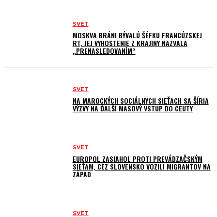
SVET
MOSKVA BRÁNI BÝVALÚ ŠÉFKU FRANCÚZSKEJ
RT, JEJ VYHOSTENIE Z KRAJINY NAZVALA
„PRENASLEDOVANÍM“
SVET
NA MAROCKÝCH SOCIÁLNYCH SIEŤACH SA ŠÍRIA
VÝZVY NA ĎALŠÍ MASOVÝ VSTUP DO CEUTY
SVET
EUROPOL ZASIAHOL PROTI PREVÁDZAČSKÝM
SIEŤAM, CEZ SLOVENSKO VOZILI MIGRANTOV NA
ZÁPAD
SVET