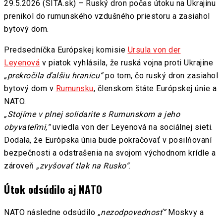
29.5.2026 (SITA.sk) – Ruský dron počas útoku na Ukrajinu
prenikol do rumunského vzdušného priestoru a zasiahol
bytový dom.
Predsedníčka Európskej komisie
Ursula von der
Leyenová
v piatok vyhlásila, že ruská vojna proti Ukrajine
„prekročila ďalšiu hranicu“
po tom, čo ruský dron zasiahol
bytový dom v
Rumunsku
, členskom štáte Európskej únie a
NATO.
„Stojíme v plnej solidarite s Rumunskom a jeho
obyvateľmi,“
uviedla von der Leyenová na sociálnej sieti.
Dodala, že Európska únia bude pokračovať v posilňovaní
bezpečnosti a odstrašenia na svojom východnom krídle a
zároveň
„zvyšovať tlak na Rusko“
.
Útok odsúdilo aj NATO
NATO následne odsúdilo
„nezodpovednosť“
Moskvy a