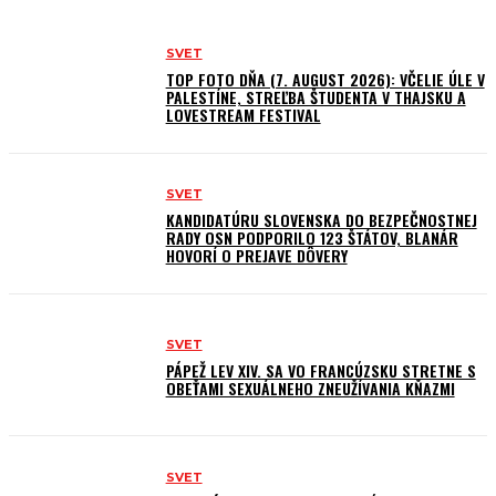
SVET
TOP FOTO DŇA (7. AUGUST 2026): VČELIE ÚLE V
PALESTÍNE, STREĽBA ŠTUDENTA V THAJSKU A
LOVESTREAM FESTIVAL
SVET
KANDIDATÚRU SLOVENSKA DO BEZPEČNOSTNEJ
RADY OSN PODPORILO 123 ŠTÁTOV, BLANÁR
HOVORÍ O PREJAVE DÔVERY
SVET
PÁPEŽ LEV XIV. SA VO FRANCÚZSKU STRETNE S
OBEŤAMI SEXUÁLNEHO ZNEUŽÍVANIA KŇAZMI
SVET