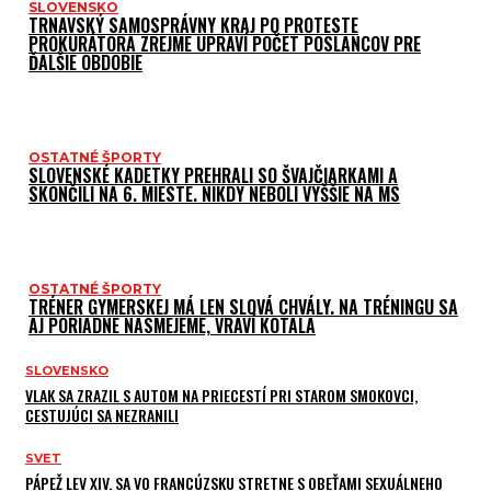
SLOVENSKO
TRNAVSKÝ SAMOSPRÁVNY KRAJ PO PROTESTE
PROKURÁTORA ZREJME UPRAVÍ POČET POSLANCOV PRE
ĎALŠIE OBDOBIE
OSTATNÉ ŠPORTY
SLOVENSKÉ KADETKY PREHRALI SO ŠVAJČIARKAMI A
SKONČILI NA 6. MIESTE. NIKDY NEBOLI VYŠŠIE NA MS
OSTATNÉ ŠPORTY
TRÉNER GYMERSKEJ MÁ LEN SLOVÁ CHVÁLY. NA TRÉNINGU SA
AJ PORIADNE NASMEJEME, VRAVÍ KOTALA
SLOVENSKO
VLAK SA ZRAZIL S AUTOM NA PRIECESTÍ PRI STAROM SMOKOVCI,
CESTUJÚCI SA NEZRANILI
SVET
PÁPEŽ LEV XIV. SA VO FRANCÚZSKU STRETNE S OBEŤAMI SEXUÁLNEHO