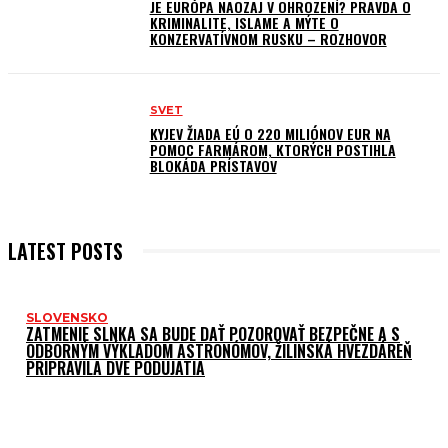
JE EURÓPA NAOZAJ V OHROZENÍ? PRAVDA O
KRIMINALITE, ISLAME A MÝTE O
KONZERVATÍVNOM RUSKU – ROZHOVOR
SVET
KYJEV ŽIADA EÚ O 220 MILIÓNOV EUR NA
POMOC FARMÁROM, KTORÝCH POSTIHLA
BLOKÁDA PRÍSTAVOV
LATEST POSTS
SLOVENSKO
ZATMENIE SLNKA SA BUDE DAŤ POZOROVAŤ BEZPEČNE A S
ODBORNÝM VÝKLADOM ASTRONÓMOV, ŽILINSKÁ HVEZDÁREŇ
PRIPRAVILA DVE PODUJATIA