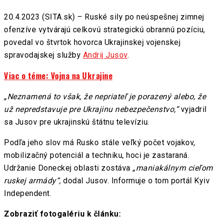
20.4.2023 (SITA.sk) – Ruské sily po neúspešnej zimnej
ofenzíve vytvárajú celkovú strategickú obrannú pozíciu,
povedal vo štvrtok hovorca Ukrajinskej vojenskej
spravodajskej služby
Andrij Jusov
.
Viac o téme: Vojna na Ukrajine
„Neznamená to však, že nepriateľ je porazený alebo, že
už nepredstavuje pre Ukrajinu nebezpečenstvo,“
vyjadril
sa Jusov pre ukrajinskú štátnu televíziu.
Podľa jeho slov má Rusko stále veľký počet vojakov,
mobilizačný potenciál a techniku, hoci je zastaraná.
Udržanie Doneckej oblasti zostáva
„maniakálnym cieľom
ruskej armády“,
dodal Jusov. Informuje o tom portál Kyiv
Independent.
Zobraziť fotogalériu k článku: