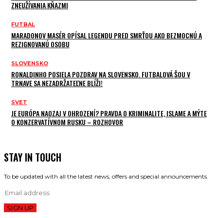
ZNEUŽÍVANIA KŇAZMI
FUTBAL
MARADONOV MASÉR OPÍSAL LEGENDU PRED SMRŤOU AKO BEZMOCNÚ A
REZIGNOVANÚ OSOBU
SLOVENSKO
RONALDINHO POSIELA POZDRAV NA SLOVENSKO. FUTBALOVÁ ŠOU V
TRNAVE SA NEZADRŽATEĽNE BLÍŽI!
SVET
JE EURÓPA NAOZAJ V OHROZENÍ? PRAVDA O KRIMINALITE, ISLAME A MÝTE
O KONZERVATÍVNOM RUSKU – ROZHOVOR
STAY IN TOUCH
To be updated with all the latest news, offers and special announcements.
SIGN UP