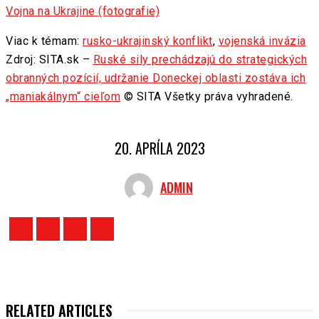
Vojna na Ukrajine (fotografie)
Viac k témam:
rusko-ukrajinský konflikt
,
vojenská invázia
Zdroj: SITA.sk –
Ruské sily prechádzajú do strategických
obranných pozícií, udržanie Doneckej oblasti zostáva ich
„maniakálnym“ cieľom
© SITA Všetky práva vyhradené.
20. APRÍLA 2023
ADMIN
RELATED ARTICLES