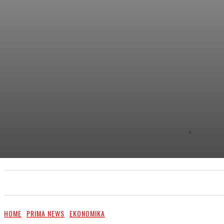
C
8.9
NEW YOR
PRIMA NEWS
EXTRA
PR ČLÁNKY/PR ARTI
HOME
PRIMA NEWS
EKONOMIKA