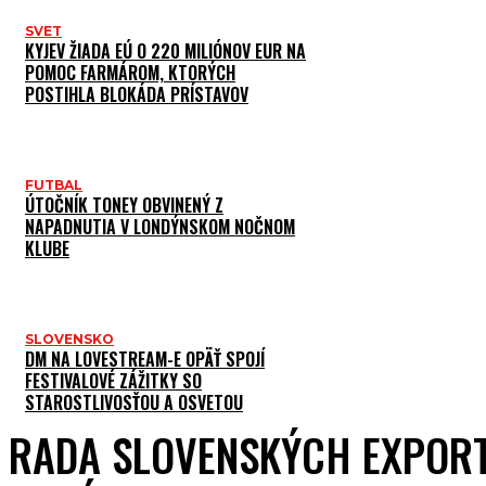
SVET
KYJEV ŽIADA EÚ O 220 MILIÓNOV EUR NA
POMOC FARMÁROM, KTORÝCH
POSTIHLA BLOKÁDA PRÍSTAVOV
FUTBAL
ÚTOČNÍK TONEY OBVINENÝ Z
NAPADNUTIA V LONDÝNSKOM NOČNOM
KLUBE
SLOVENSKO
DM NA LOVESTREAM-E OPÄŤ SPOJÍ
FESTIVALOVÉ ZÁŽITKY SO
STAROSTLIVOSŤOU A OSVETOU
RADA SLOVENSKÝCH EXPOR