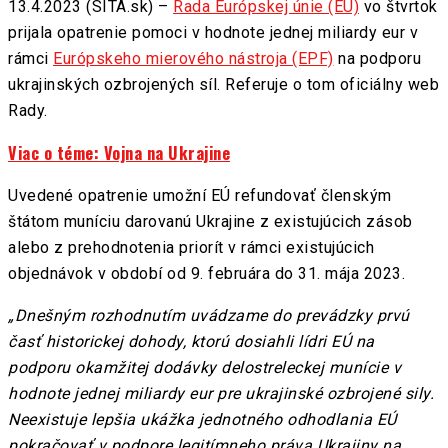
13.4.2023 (SITA.sk) –
Rada Európskej únie (EÚ)
vo štvrtok
prijala opatrenie pomoci v hodnote jednej miliardy eur v
rámci
Európskeho mierového nástroja (EPF)
na podporu
ukrajinských ozbrojených síl. Referuje o tom oficiálny web
Rady.
Viac o téme: Vojna na Ukrajine
Uvedené opatrenie umožní EÚ refundovať členským
štátom muníciu darovanú Ukrajine z existujúcich zásob
alebo z prehodnotenia priorít v rámci existujúcich
objednávok v období od 9. februára do 31. mája 2023.
„Dnešným rozhodnutím uvádzame do prevádzky prvú
časť historickej dohody, ktorú dosiahli lídri EÚ na
podporu okamžitej dodávky delostreleckej munície v
hodnote jednej miliardy eur pre ukrajinské ozbrojené sily.
Neexistuje lepšia ukážka jednotného odhodlania EÚ
pokračovať v podpore legitímneho práva Ukrajiny na