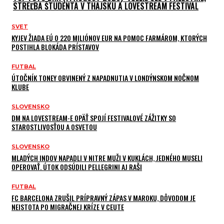
STREĽBA ŠTUDENTA V THAJSKU A LOVESTREAM FESTIVAL
SVET
KYJEV ŽIADA EÚ O 220 MILIÓNOV EUR NA POMOC FARMÁROM, KTORÝCH
POSTIHLA BLOKÁDA PRÍSTAVOV
FUTBAL
ÚTOČNÍK TONEY OBVINENÝ Z NAPADNUTIA V LONDÝNSKOM NOČNOM
KLUBE
SLOVENSKO
DM NA LOVESTREAM-E OPÄŤ SPOJÍ FESTIVALOVÉ ZÁŽITKY SO
STAROSTLIVOSŤOU A OSVETOU
SLOVENSKO
MLADÝCH INDOV NAPADLI V NITRE MUŽI V KUKLÁCH, JEDNÉHO MUSELI
OPEROVAŤ. ÚTOK ODSÚDILI PELLEGRINI AJ RAŠI
FUTBAL
FC BARCELONA ZRUŠIL PRÍPRAVNÝ ZÁPAS V MAROKU, DÔVODOM JE
NEISTOTA PO MIGRAČNEJ KRÍZE V CEUTE