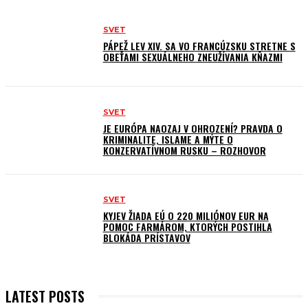
SVET
PÁPEŽ LEV XIV. SA VO FRANCÚZSKU STRETNE S
OBEŤAMI SEXUÁLNEHO ZNEUŽÍVANIA KŇAZMI
SVET
JE EURÓPA NAOZAJ V OHROZENÍ? PRAVDA O
KRIMINALITE, ISLAME A MÝTE O
KONZERVATÍVNOM RUSKU – ROZHOVOR
SVET
KYJEV ŽIADA EÚ O 220 MILIÓNOV EUR NA
POMOC FARMÁROM, KTORÝCH POSTIHLA
BLOKÁDA PRÍSTAVOV
LATEST POSTS