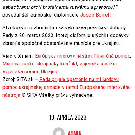
sebaobranu proti brutálnemu ruskému agresorovi,“
povedal šéf európskej diplomacie
Josep Borrell.
Štvrtkovým rozhodnutím sa vykonáva prvá časť dohody
Rady z 20. marca 2023, ktorej cieľom je urýchliť dodávky
zbraní a spoločné obstarávanie munície pre Ukrajinu.
Viac k témam:
Európsky mierový nástroj
,
Finančná pomoc
,
Munícia
,
rusko-ukrajinský konflikt
,
vojenská invázia
,
Vojenská pomoc Ukrajine
Zdroj: SITA.sk –
Rada prijala opatrenie na miliardovú
pomoc ukrajinskej armáde v rámci Európskeho mierového
nástroja
© SITA Všetky práva vyhradené.
13. APRÍLA 2023
ADMIN