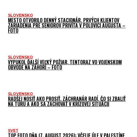
SLOVENSKO
MESTO OTVORILO DENNÝ STACIONÁR, PRVÝCH KLIENTOV
ZARIADENIA PRE SENIOROV PRIVÍTA V POLOVICI AUGUSTA –
FOTO
SLOVENSKO
VYPUKOL ĎALŠÍ VEĽKÝ POŽIAR, TENTORAZ VO VOJENSKOM
OBVODE NA ZÁHORÍ – FOTO
SLOVENSKO
RADŠEJ NOSIŤ AKO PROSIŤ. ZÁCHRANÁR RADÍ, ČO SI ZBALIŤ
NA TÚRU A AKO SA ZACHOVAŤ V KRÍZOVEJ SITUÁCII
SVET
TOP FOTO DŇA (7. AUGUST 2026): VČELIE ÚLE V PALESTÍNE,