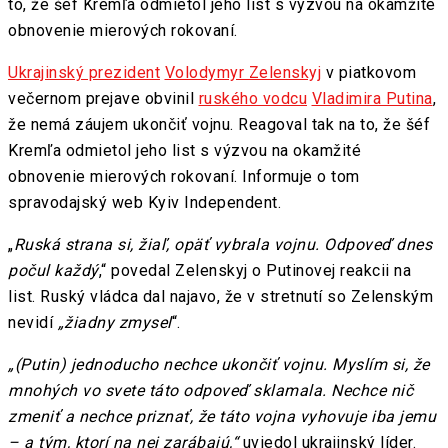
to, že šéf Kremľa odmietol jeho list s výzvou na okamžité
obnovenie mierových rokovaní.
Ukrajinský prezident
Volodymyr Zelenskyj
v piatkovom
večernom prejave obvinil
ruského vodcu
Vladimira Putina
,
že nemá záujem ukončiť vojnu. Reagoval tak na to, že šéf
Kremľa odmietol jeho list s výzvou na okamžité
obnovenie mierových rokovaní. Informuje o tom
spravodajský web Kyiv Independent.
„
Ruská strana si, žiaľ, opäť vybrala vojnu. Odpoveď dnes
počul každý
,“ povedal Zelenskyj o Putinovej reakcii na
list. Ruský vládca dal najavo, že v stretnutí so Zelenským
nevidí
„žiadny zmysel
“.
„(Putin) jednoducho nechce ukončiť vojnu. Myslím si, že
mnohých vo svete táto odpoveď sklamala. Nechce nič
zmeniť a nechce priznať, že
táto vojna vyhovuje iba jemu
– a tým, ktorí na nej zarábajú
,“
uviedol ukrajinský líder.