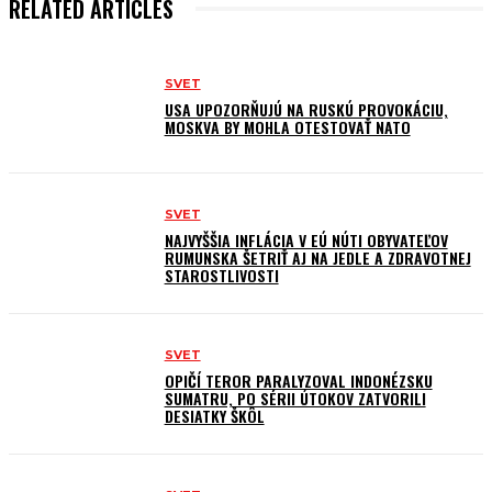
RELATED ARTICLES
SVET
USA UPOZORŇUJÚ NA RUSKÚ PROVOKÁCIU,
MOSKVA BY MOHLA OTESTOVAŤ NATO
SVET
NAJVYŠŠIA INFLÁCIA V EÚ NÚTI OBYVATEĽOV
RUMUNSKA ŠETRIŤ AJ NA JEDLE A ZDRAVOTNEJ
STAROSTLIVOSTI
SVET
OPIČÍ TEROR PARALYZOVAL INDONÉZSKU
SUMATRU, PO SÉRII ÚTOKOV ZATVORILI
DESIATKY ŠKÔL