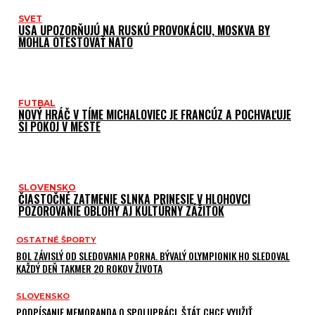
SVET
USA UPOZORŇUJÚ NA RUSKÚ PROVOKÁCIU, MOSKVA BY
MOHLA OTESTOVAŤ NATO
FUTBAL
NOVÝ HRÁČ V TÍME MICHALOVIEC JE FRANCÚZ A POCHVAĽUJE
SI POKOJ V MESTE
SLOVENSKO
ČIASTOČNÉ ZATMENIE SLNKA PRINESIE V HLOHOVCI
POZOROVANIE OBLOHY AJ KULTÚRNY ZÁŽITOK
OSTATNÉ ŠPORTY
BOL ZÁVISLÝ OD SLEDOVANIA PORNA. BÝVALÝ OLYMPIONIK HO SLEDOVAL
KAŽDÝ DEŇ TAKMER 20 ROKOV ŽIVOTA
SLOVENSKO
PODPÍSANIE MEMORANDA O SPOLUPRÁCI, ŠTÁT CHCE VYUŽIŤ