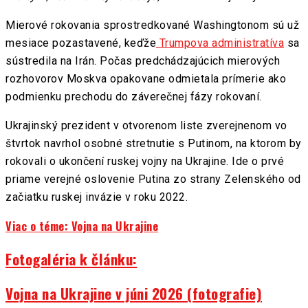
Mierové rokovania sprostredkované Washingtonom sú už
mesiace pozastavené, keďže
Trumpova administratíva
sa
sústredila na Irán. Počas predchádzajúcich mierových
rozhovorov Moskva opakovane odmietala prímerie ako
podmienku prechodu do záverečnej fázy rokovaní.
Ukrajinský prezident v otvorenom liste zverejnenom vo
štvrtok navrhol osobné stretnutie s Putinom, na ktorom by
rokovali o ukončení ruskej vojny na Ukrajine. Ide o prvé
priame verejné oslovenie Putina zo strany Zelenského od
začiatku ruskej invázie v roku 2022.
Viac o téme: Vojna na Ukrajine
Fotogaléria k článku:
Vojna na Ukrajine v júni 2026 (fotografie)