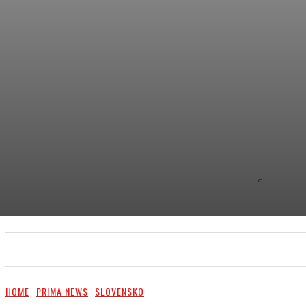
C
8.9
NEW YOR
PRIMA NEWS
EXTRA
PR ČLÁNKY/PR ARTI
HOME
PRIMA NEWS
SLOVENSKO