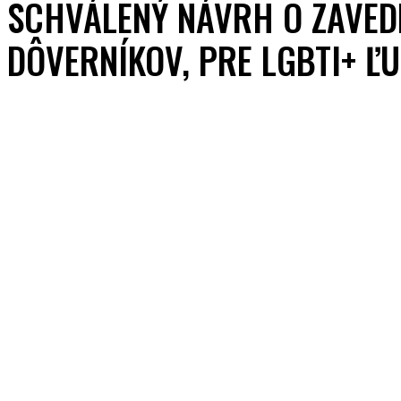
SCHVÁLENÝ NÁVRH O ZAVEDE
DÔVERNÍKOV, PRE LGBTI+ ĽU