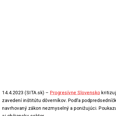
Share
14.4.2023 (SITA.sk) –
Progresívne Slovensko
kritizu
zavedení inštitútu dôverníkov. Podľa podpredsedníčk
navrhovaný zákon nezmyselný a ponižujúci. Poukazuje
aj občiansky sektor.