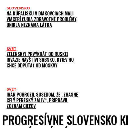
SLOVENSKO
NA KÚPALISKU V DIAKOVCIACH MALI
VIACERÍ ĽUDIA ZDRAVOTNÉ PROBLÉMY,
UNIKLA NEZNÁMA LÁTKA
SVET
ZELENSKYJ PRVÝKRÁT OD RUSKEJ
INVÁZIE NAVŠTÍVI SRBSKO, KYJEV HO
CHCE ODPÚTAŤ OD MOSKVY
SVET
IRÁN POHROZIL SUSEDOM, ŽE „ZHASNE
CELÝ PERZSKÝ ZÁLIV“, PRIPRAVIL
ZOZNAM CIEĽOV
PROGRESÍVNE SLOVENSKO K