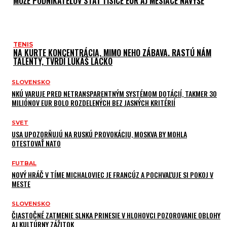
MÔŽE PODNIKATEĽOV STÁŤ TISÍCE EUR AJ MESIACE NAVYŠE
TENIS
NA KURTE KONCENTRÁCIA, MIMO NEHO ZÁBAVA. RASTÚ NÁM
TALENTY, TVRDÍ LUKÁŠ LACKO
SLOVENSKO
NKÚ VARUJE PRED NETRANSPARENTNÝM SYSTÉMOM DOTÁCIÍ, TAKMER 30
MILIÓNOV EUR BOLO ROZDELENÝCH BEZ JASNÝCH KRITÉRIÍ
SVET
USA UPOZORŇUJÚ NA RUSKÚ PROVOKÁCIU, MOSKVA BY MOHLA
OTESTOVAŤ NATO
FUTBAL
NOVÝ HRÁČ V TÍME MICHALOVIEC JE FRANCÚZ A POCHVAĽUJE SI POKOJ V
MESTE
SLOVENSKO
ČIASTOČNÉ ZATMENIE SLNKA PRINESIE V HLOHOVCI POZOROVANIE OBLOHY
AJ KULTÚRNY ZÁŽITOK