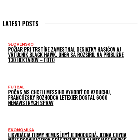
LATEST POSTS
SLOVENSKO
POŽIAR PRI TRSTÍNE ZAMESTNAL DESIATKY HASIČOV AJ
VRTUĽNÍK BLACK HAWK. OHEŇ SA ROZŠÍRIL NA PRIBLIŽNE
130 HEKTÁROV – FOTO
FUTBAL
POČAS MS CHCELI MESSIHO VYHODIŤ DO VZDUCHU,
FRANCÚZSKY ROZHODCA LETEXIER DOSTAL 6000
NENÁVISTNÝCH SPRÁV
EKONOMIKA
LIKVIDÁCIA FIRMY NEMUSÍ BYŤ JEDNODUCHÁ. JEDNA CHYBA