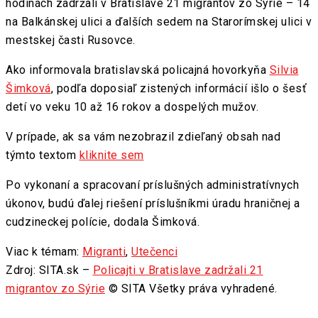
hodinách zadržali v Bratislave 21 migrantov zo Sýrie – 14
na Balkánskej ulici a ďalších sedem na Starorímskej ulici v
mestskej časti Rusovce.
Ako informovala bratislavská policajná hovorkyňa
Silvia
Šimková
, podľa doposiaľ zistených informácií išlo o šesť
detí vo veku 10 až 16 rokov a dospelých mužov.
V prípade, ak sa vám nezobrazil zdieľaný obsah nad
týmto textom
kliknite sem
Po vykonaní a spracovaní príslušných administratívnych
úkonov, budú ďalej riešení príslušníkmi úradu hraničnej a
cudzineckej polície, dodala Šimková.
Viac k témam:
Migranti
,
Utečenci
Zdroj: SITA.sk –
Policajti v Bratislave zadržali 21
migrantov zo Sýrie
© SITA Všetky práva vyhradené.