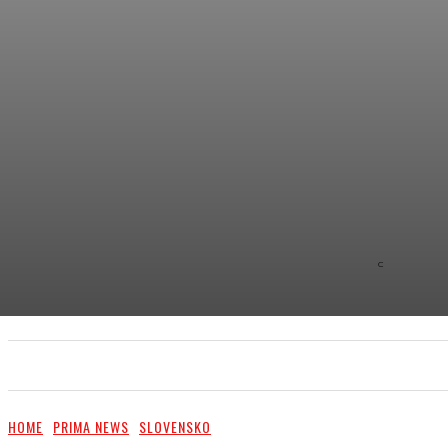
C
8.9
NEW YOR
PRIMA NEWS
EXTRA
PR ČLÁNKY/PR ARTI
HOME
PRIMA NEWS
SLOVENSKO