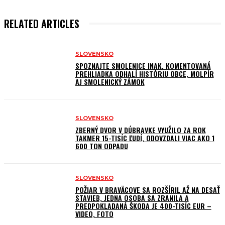
RELATED ARTICLES
SLOVENSKO
SPOZNAJTE SMOLENICE INAK. KOMENTOVANÁ
PREHLIADKA ODHALÍ HISTÓRIU OBCE, MOLPÍR
AJ SMOLENICKÝ ZÁMOK
SLOVENSKO
ZBERNÝ DVOR V DÚBRAVKE VYUŽILO ZA ROK
TAKMER 15-TISÍC ĽUDÍ, ODOVZDALI VIAC AKO 1
600 TON ODPADU
SLOVENSKO
POŽIAR V BRAVÄCOVE SA ROZŠÍRIL AŽ NA DESAŤ
STAVIEB, JEDNA OSOBA SA ZRANILA A
PREDPOKLADANÁ ŠKODA JE 400-TISÍC EUR –
VIDEO, FOTO