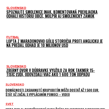
SLOVENSKO
SPOZNAJTE SMOLENICE INAK. KOMENTOVANÁ PREHLIADKA
ODHALÍ HISTÓRIU OBCE, MOLPÍR AJ SMOLENICKÝ ZÁMOK
FUTBAL
LOPTA Z MARADONOVHO GÓLU STOROČIA PROTI ANGLICKU JE
NA PREDAJ. ODHAD JE 10 MILIÓNOV USD
SLOVENSKO
ZBERNÝ DVOR V DÚBRAVKE VYUŽILO ZA ROK TAKMER 15-
TISÍC ĽUDÍ, ODOVZDALI VIAC AKO 1 600 TON ODPADU
SLOVENSKO
DOMÁCNOSTI ZASIAHNUTÉ KRUPOBITÍM MÔŽU DOSTAŤ AŽ 1 500 EUR.
ŠTÁT UŽ ZAČAL S VYPLÁCANÍM POMOCI – VIDEO
SVET