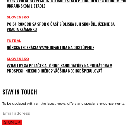
MERZ ZVOLAL BEZPEČNOSTNÚ RADU ŠTÁTU PO INCIDENTE S DRONOM PRI
UKRAJINSKOM LIETADLE
SLOVENSKO
PO 34 ROKOCH SA SPOR O ČASŤ SÍDLISKA JUH SKONČIL, ÚZEMIE SA
VRACIA KEŽMARKU
FUTBAL
NÓRSKA FEDERÁCIA VYZVE INFANTINA NA ODSTÚPENIE
SLOVENSKO
VZDALI BY SA POLAČEK A LÖRINC KANDIDATÚRY NA PRIMÁTORA V
PROSPECH NIEKOHO INÉHO? VÄČŠINA NECHCE ŠPEKULOVAŤ
STAY IN TOUCH
To be updated with all the latest news, offers and special announcements.
SIGN UP