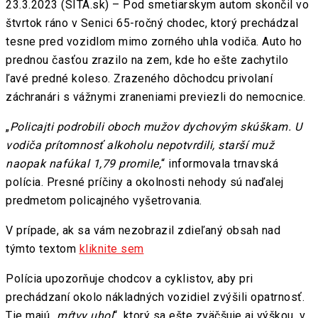
23.3.2023 (SITA.sk) – Pod smetiarskym autom skončil vo
štvrtok ráno v Senici 65-ročný chodec, ktorý prechádzal
tesne pred vozidlom mimo zorného uhla vodiča. Auto ho
prednou časťou zrazilo na zem, kde ho ešte zachytilo
ľavé predné koleso. Zrazeného dôchodcu privolaní
záchranári s vážnymi zraneniami previezli do nemocnice.
„
Policajti podrobili oboch mužov dychovým skúškam. U
vodiča prítomnosť alkoholu nepotvrdili, starší muž
naopak nafúkal 1,79 promile,
“ informovala trnavská
polícia. Presné príčiny a okolnosti nehody sú naďalej
predmetom policajného vyšetrovania.
V prípade, ak sa vám nezobrazil zdieľaný obsah nad
týmto textom
kliknite sem
Polícia upozorňuje chodcov a cyklistov, aby pri
prechádzaní okolo nákladných vozidiel zvýšili opatrnosť.
Tie majú „
mŕtvy uhol
“, ktorý sa ešte zväčšuje aj výškou, v