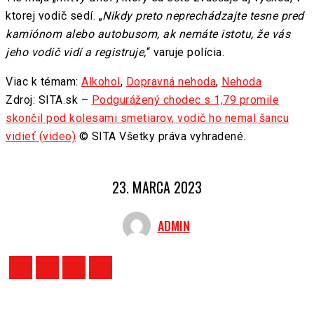
ktorej vodič sedí. „
Nikdy preto neprechádzajte tesne pred
kamiónom alebo autobusom, ak nemáte istotu, že vás
jeho vodič vidí a registruje,
“ varuje polícia.
Viac k témam:
Alkohol
,
Dopravná nehoda
,
Nehoda
Zdroj: SITA.sk –
Podgurážený chodec s 1,79 promile
skončil pod kolesami smetiarov, vodič ho nemal šancu
vidieť (video)
© SITA Všetky práva vyhradené.
23. MARCA 2023
ADMIN