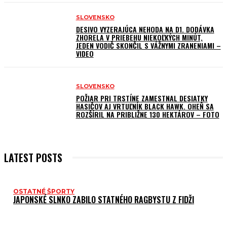
SLOVENSKO
DESIVO VYZERAJÚCA NEHODA NA D1. DODÁVKA
ZHORELA V PRIEBEHU NIEKOĽKÝCH MINÚT,
JEDEN VODIČ SKONČIL S VÁŽNYMI ZRANENIAMI –
VIDEO
SLOVENSKO
POŽIAR PRI TRSTÍNE ZAMESTNAL DESIATKY
HASIČOV AJ VRTUĽNÍK BLACK HAWK. OHEŇ SA
ROZŠÍRIL NA PRIBLIŽNE 130 HEKTÁROV – FOTO
LATEST POSTS
OSTATNÉ ŠPORTY
JAPONSKÉ SLNKO ZABILO STATNÉHO RAGBYSTU Z FIDŽI