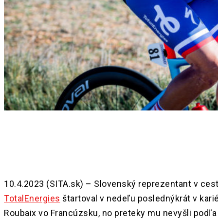
Share
10.4.2023 (SITA.sk) – Slovenský reprezentant v cest
TotalEnergies
štartoval v nedeľu poslednýkrát v kari
Roubaix vo Francúzsku, no preteky mu nevyšli podľa