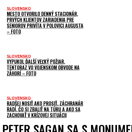
SLOVENSKO
MESTO OTVORILO DENNÝ STACIONÁR,
PRVÝCH KLIENTOV ZARIADENIA PRE
SENIOROV PRIVÍTA V POLOVICI AUGUSTA
– FOTO
SLOVENSKO
VYPUKOL ĎALŠÍ VEĽKÝ POŽIAR,
TENTORAZ VO VOJENSKOM OBVODE NA
ZÁHORÍ – FOTO
SLOVENSKO
RADŠEJ NOSIŤ AKO PROSIŤ. ZÁCHRANÁR
RADÍ, ČO SI ZBALIŤ NA TÚRU A AKO SA
ZACHOVAŤ V KRÍZOVEJ SITUÁCII
PETER SAGAN SA S MONUME