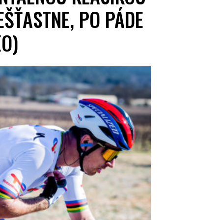
EŠŤASTNE, PO PÁDE
EO)