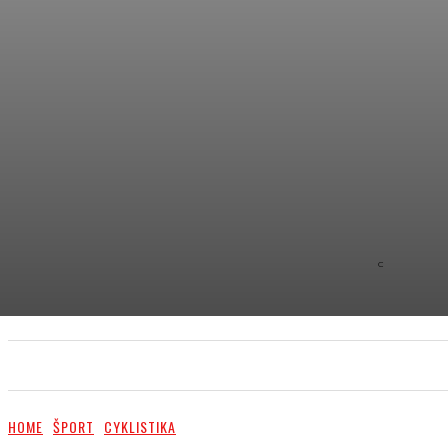
C
8.9
NEW YOR
PRIMA NEWS
EXTRA
PR ČLÁNKY/PR ARTI
HOME
ŠPORT
CYKLISTIKA