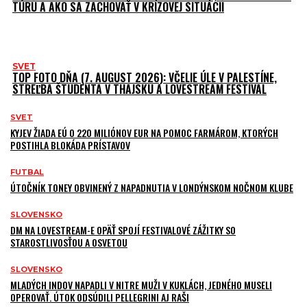
TÚRU A AKO SA ZACHOVAŤ V KRÍZOVEJ SITUÁCII
SVET
TOP FOTO DŇA (7. AUGUST 2026): VČELIE ÚLE V PALESTÍNE,
STREĽBA ŠTUDENTA V THAJSKU A LOVESTREAM FESTIVAL
SVET
KYJEV ŽIADA EÚ O 220 MILIÓNOV EUR NA POMOC FARMÁROM, KTORÝCH
POSTIHLA BLOKÁDA PRÍSTAVOV
FUTBAL
ÚTOČNÍK TONEY OBVINENÝ Z NAPADNUTIA V LONDÝNSKOM NOČNOM KLUBE
SLOVENSKO
DM NA LOVESTREAM-E OPÄŤ SPOJÍ FESTIVALOVÉ ZÁŽITKY SO
STAROSTLIVOSŤOU A OSVETOU
SLOVENSKO
MLADÝCH INDOV NAPADLI V NITRE MUŽI V KUKLÁCH, JEDNÉHO MUSELI
OPEROVAŤ. ÚTOK ODSÚDILI PELLEGRINI AJ RAŠI