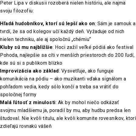
Peter Lipa v diskusii rozoberá nielen históriu, ale najmä
svoju filozofiu:
Hľadá hudobníkov, ktorí sú lepší ako on
: Sám je samouk a
tvrdí, že sa od kolegov učí každý deň. Vyžaduje od nich
nielen techniku, ale aj spoločnú „chémiu“
Kluby sú mu najbližšie
: Hoci zažil veľké pódiá ako festival
Pohoda, najlepšie sa cíti v menších priestoroch do 200 ľudí,
kde sú si s publikom blízko
Improvizácia ako základ
: Vysvetľuje, ako funguje
komunikácia na pódiu – ako muzikanti vďaka signálom a
pohľadom vedia, kedy sólo končí a treba sa vrátiť do
spoločnej formy
Malá ľútosť z minulosti
: Ak by mohol niečo odkázať
svojmu mladšiemu ja, poradil by mu, aby hudbu predsa len
študoval. Nie kvôli titulu, ale kvôli komunite rovesníkov, ktorí
zdieľajú rovnakú vášeň