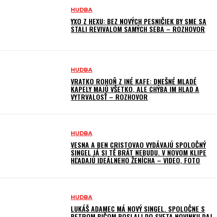
HUDBA
YXO Z HEXU: BEZ NOVÝCH PESNIČIEK BY SME SA
STALI REVIVALOM SAMÝCH SEBA – ROZHOVOR
HUDBA
VRATKO ROHOŇ Z INÉ KAFE: DNEŠNÉ MLADÉ
KAPELY MAJÚ VŠETKO, ALE CHÝBA IM HLAD A
VYTRVALOSŤ – ROZHOVOR
HUDBA
VESNA A BEN CRISTOVAO VYDÁVAJÚ SPOLOČNÝ
SINGEL JÁ SI TĚ BRÁT NEBUDU. V NOVOM KLIPE
HĽADAJÚ IDEÁLNEHO ŽENÍCHA – VIDEO, FOTO
HUDBA
LUKÁŠ ADAMEC MÁ NOVÝ SINGEL. SPOLOČNE S
PETROM BIČOM POSLALI DO SVETA NOVINKU DAJ