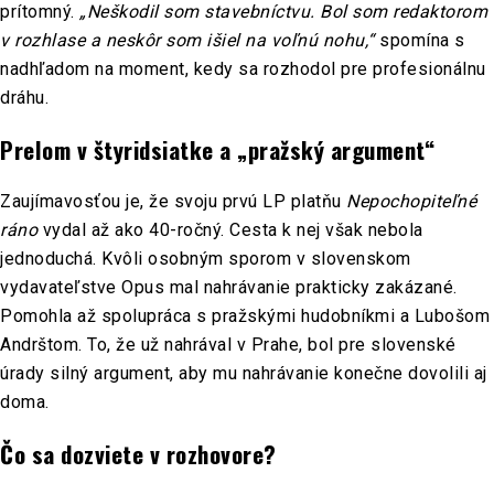
prítomný.
„Neškodil som stavebníctvu. Bol som redaktorom
v rozhlase a neskôr som išiel na voľnú nohu,“
spomína s
nadhľadom na moment, kedy sa rozhodol pre profesionálnu
dráhu.
Prelom v štyridsiatke a „pražský argument“
Zaujímavosťou je, že svoju prvú LP platňu
Nepochopiteľné
ráno
vydal až ako 40-ročný. Cesta k nej však nebola
jednoduchá. Kvôli osobným sporom v slovenskom
vydavateľstve Opus mal nahrávanie prakticky zakázané.
Pomohla až spolupráca s pražskými hudobníkmi a Lubošom
Andrštom. To, že už nahrával v Prahe, bol pre slovenské
úrady silný argument, aby mu nahrávanie konečne dovolili aj
doma.
Čo sa dozviete v rozhovore?