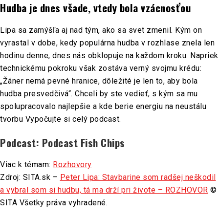
Hudba je dnes všade, vtedy bola vzácnosťou
Lipa sa zamýšľa aj nad tým, ako sa svet zmenil. Kým on
vyrastal v dobe, kedy populárna hudba v rozhlase znela len
hodinu denne, dnes nás obklopuje na každom kroku. Napriek
technickému pokroku však zostáva verný svojmu krédu:
„Žáner nemá pevné hranice, dôležité je len to, aby bola
hudba presvedčivá“. Chceli by ste vedieť, s kým sa mu
spolupracovalo najlepšie a kde berie energiu na neustálu
tvorbu Vypočujte si celý podcast.
Podcast: Podcast Fish Chips
Viac k témam:
Rozhovory
Zdroj: SITA.sk –
Peter Lipa: Stavbarine som radšej neškodil
a vybral som si hudbu, tá ma drží pri živote – ROZHOVOR
©
SITA Všetky práva vyhradené.