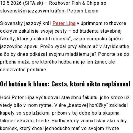
12.5.2026 (SITA.sk) – Rozhovor Fish & Chips so
slovenským jazzovým kráľom Petrom Lipom.
Slovenský jazzový kráľ
Peter Lipa
v úprimnom rozhovore
odkrýva zákulisie svojej cesty – od študenta stavebnej
fakulty, ktorý „neškodil remeslu“, až po európsku špičku
jazzového spevu. Prečo vydal prvý album až v štyridsiatke
a čo by dnes odkázal svojmu mladšiemu ja? Ponorte sa do
príbehu muža, pre ktorého hudba nie je len žáner, ale
celoživotné poslanie.
Od betónu k blues: Cesta, ktorú nikto neplánoval
Hoci Peter Lipa vyštudoval stavebnú fakultu, jeho srdce už
vtedy bilo v inom rytme. V ére „beatovej horúčky“ zakladal
kapely so spolužiakmi, pričom v tej dobe bola skupina
takmer v každej triede. Hudbu vtedy vnímal skôr ako silný
koníček, ktorý chcel jednoducho mať vo svojom živote