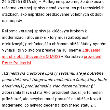
26.5.2026 (SITA.sk) – Pellegrini upozornil, že diskusia o
reforme verejnej správy nemá zostať len pri technických
otázkach, ako napríklad predlžovanie volebných období
samospráv.
Reforma verejnej správy je kľúčovým krokom k
modernizácii Slovenska, ktorý musí zabezpečiť
efektívnejší, prehľadnejší a občanom bližší štátny systém.
Vyhlásil to vo svojom prejave na 38. sneme
Združenia
miest a obcí Slovenska (ZMOS)
v Bratislave
prezident
Peter Pellegrini
.
„Už nestačia čiastkové úpravy systému, ale je potrebné
jasne definovať fungovanie moderného štátu, ktorý bude
efektívnejší, prehľadnejší a viac decentralizovaný,“
zdôraznila hlava štátu. Ako prezident dodal, je to nielen
príležitosť, ale nevyhnutnosť posunúť sa bližšie k vízii
moderného, čo najviac decentralizovaného štátu 21.