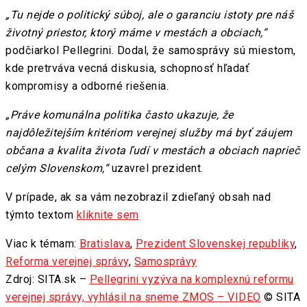
„Tu nejde o politický súboj, ale o garanciu istoty pre náš
životný priestor, ktorý máme v mestách a obciach,“
podčiarkol Pellegrini. Dodal, že samosprávy sú miestom,
kde pretrváva vecná diskusia, schopnosť hľadať
kompromisy a odborné riešenia.
„Práve komunálna politika často ukazuje, že
najdôležitejším kritériom verejnej služby má byť záujem
občana a kvalita života ľudí v mestách a obciach naprieč
celým Slovenskom,“
uzavrel prezident.
V prípade, ak sa vám nezobrazil zdieľaný obsah nad
týmto textom
kliknite sem
Viac k témam:
Bratislava
,
Prezident Slovenskej republiky
,
Reforma verejnej správy
,
Samosprávy
Zdroj: SITA.sk –
Pellegrini vyzýva na komplexnú reformu
verejnej správy, vyhlásil na sneme ZMOS – VIDEO
© SITA