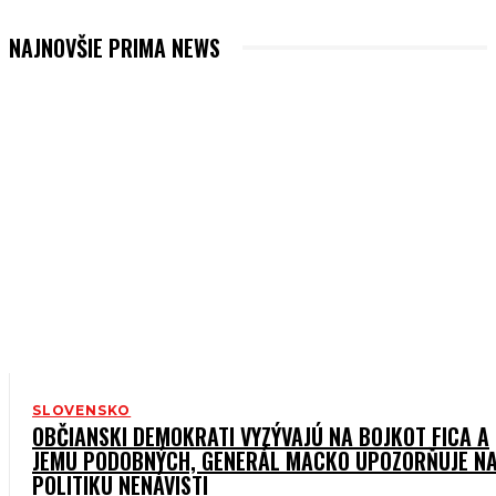
F
NAJNOVŠIE PRIMA NEWS
SLOVENSKO
OBČIANSKI DEMOKRATI VYZÝVAJÚ NA BOJKOT FICA A
JEMU PODOBNÝCH, GENERÁL MACKO UPOZORŇUJE N
POLITIKU NENÁVISTI