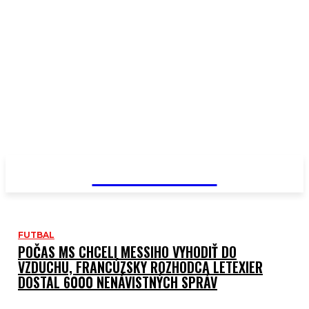
PRIMA NEWS
FUTBAL
POČAS MS CHCELI MESSIHO VYHODIŤ DO
VZDUCHU, FRANCÚZSKY ROZHODCA LETEXIER
NAJNO
DOSTAL 6000 NENÁVISTNÝCH SPRÁV
PRI
NE