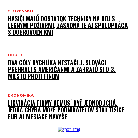
F
SLOVENSKO
HASIČI MAJÚ DOSTATOK TECHNIKY NA BOJ S
P
LESNÝMI POŽIARMI, ZÁSADNÁ JE AJ SPOLUPRÁCA
S DOBROVOĽNÍKMI
Z
Š
HOKEJ
DVA GÓLY RYCHLÍKA NESTAČILI. SLOVÁCI
PREHRALI S AMERIČANMI A ZAHRAJÚ SI O 3.
MIESTO PROTI FÍNOM
O
I
EKONOMIKA
LIKVIDÁCIA FIRMY NEMUSÍ BYŤ JEDNODUCHÁ.
JEDNA CHYBA MÔŽE PODNIKATEĽOV STÁŤ TISÍCE
N
EUR AJ MESIACE NAVYŠE
J
S