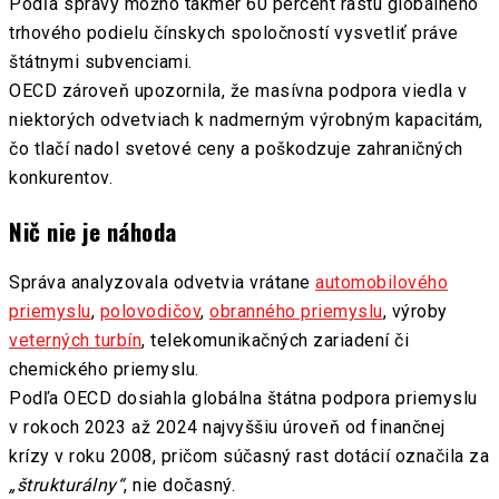
Podľa správy možno takmer 60 percent rastu globálneho
trhového podielu čínskych spoločností vysvetliť práve
štátnymi subvenciami.
OECD zároveň upozornila, že masívna podpora viedla v
niektorých odvetviach k nadmerným výrobným kapacitám,
čo tlačí nadol svetové ceny a poškodzuje zahraničných
konkurentov.
Nič nie je náhoda
Správa analyzovala odvetvia vrátane
automobilového
priemyslu
,
polovodičov
,
obranného priemyslu
, výroby
veterných turbín
, telekomunikačných zariadení či
chemického priemyslu.
Podľa OECD dosiahla globálna štátna podpora priemyslu
v rokoch 2023 až 2024 najvyššiu úroveň od finančnej
krízy v roku 2008, pričom súčasný rast dotácií označila za
„štrukturálny“
, nie dočasný.