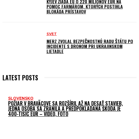
KYJEV ŽIADA EÚ O 220 MILIÓNOV EUR NA
POMOC FARMÁROM, KTORÝCH POSTIHLA
BLOKÁDA PRÍSTAVOV
SVET
MERZ ZVOLAL BEZPEČNOSTNÚ RADU ŠTÁTU PO
INCIDENTE S DRONOM PRI UKRAJINSKOM
LIETADLE
LATEST POSTS
SLOVENSKO
POŽIAR V BRAVÄCOVE SA ROZŠÍRIL AŽ NA DESAŤ STAVIEB,
JEDNA OSOBA SA ZRANILA A PREDPOKLADANÁ ŠKODA JE
400-TISÍC EUR – VIDEO, FOTO