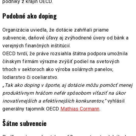
podniky z krajín OECD.
Podobné ako doping
Organizácia uviedla, že dotácie zahŕňali priame
subvencie, daňové úľavy aj zvýhodnené úvery od bánk a
verejných finančných inštitúcií.
OECD tvrdí, že práve rozsiahla štátna podpora umožnila
čínskym firmám výrazne zvýšiť podiel na svetových
trhoch v sektoroch ako výroba solárnych panelov,
lodiarstvo či oceliarstvo.
„Tak ako doping v športe, aj dotácie môžu pomôcť menej
produktívnym hráčom nefér spôsobom víťaziť na úkor
inovatívnejších a efektívnejších konkurentov,“
vyhlásil
generálny tajomník OECD
Mathias Cormann
.
Šátne subvencie