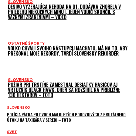
SLOVENSKO
DESIVO VYZERAJÚCA NEHODA NA D1. DODÁVKA ZHORELA V
PRIEBEHU NIEKOĽKÝCH MINÚT, JEDEN VODIČ SKONČIL S
VÁŽNYMI ZRANENIAMI – VIDEO
OSTATNÉ ŠPORTY
VOLKO CHVÁLI SVOJHO NÁSTUPCU MACHATU. MÁ NA TO, ABY
PREKONAL MOJE REKORDY, TVRDÍ SLOVENSKÝ REKORDÉR
SLOVENSKO
POŽIAR PRI TRSTÍNE ZAMESTNAL DESIATKY HASIČOV AJ
VRTUĽNÍK BLACK HAWK. OHEŇ SA ROZŠÍRIL NA PRIBLIŽNE
130 HEKTÁROV – FOTO
SLOVENSKO
POLÍCIA PÁTRA PO DVOCH MALOLETÝCH PODOZRIVÝCH Z BRUTÁLNEHO
ÚTOKU NA TAXIKÁRA V SEREDI – FOTO
SVET