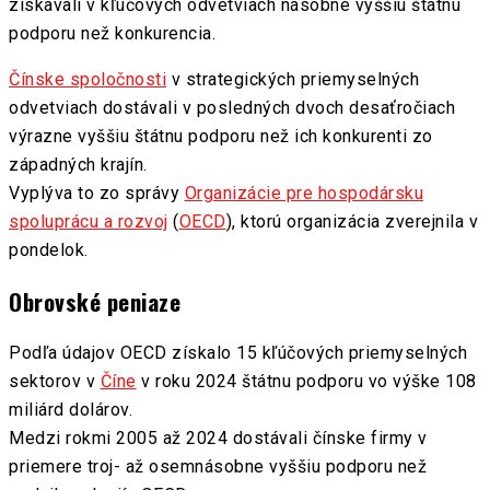
získavali v kľúčových odvetviach násobne vyššiu štátnu
podporu než konkurencia.
Čínske spoločnosti
v strategických priemyselných
odvetviach dostávali v posledných dvoch desaťročiach
výrazne vyššiu štátnu podporu než ich konkurenti zo
západných krajín.
Vyplýva to zo správy
Organizácie pre hospodársku
spoluprácu a rozvoj
(
OECD
), ktorú organizácia zverejnila v
pondelok.
Obrovské peniaze
Podľa údajov OECD získalo 15 kľúčových priemyselných
sektorov v
Číne
v roku 2024 štátnu podporu vo výške 108
miliárd dolárov.
Medzi rokmi 2005 až 2024 dostávali čínske firmy v
priemere troj- až osemnásobne vyššiu podporu než