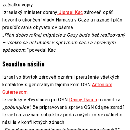
začiatku vojny.
Izraelský minister obrany
Jisrael Kac
zároveň opäť
hovoril o ukončení vlády Hamasu v Gaze a naznačil plán
presídľovania obyvateľov pásma.
„Plán dobrovoľnej migrácie z Gazy bude tiež realizovaný
– všetko sa uskutoční v správnom čase a správnym
spôsobom,“
povedal Kac.
Sexuálne násilie
Izrael vo štvrtok zároveň oznámil prerušenie všetkých
kontaktov s generálnym tajomníkom OSN
Antóniom
Guterresom
.
Izraelský veľvyslanec pri OSN
Danny Danon
označil za
„poburujúce“
, že pripravovaná správa OSN údajne zaradí
Izrael na zoznam subjektov podozrivých zo sexuálneho
násilia v konfliktných zónach.
„So súčasným generálnym tajomníkom sme skončili,“