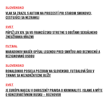
SLOVENSKO
VLAK SA ZRAZIL S AUTOM NA PRIECESTÍ PRI STAROM SMOKOVCI,
CESTUJÚCI SA NEZRANILI
SVET
PÁPEŽ LEV XIV. SA VO FRANCÚZSKU STRETNE S OBEŤAMI SEXUÁLNEHO
ZNEUŽÍVANIA KŇAZMI
FUTBAL
MARADONOV MASÉR OPÍSAL LEGENDU PRED SMRŤOU AKO BEZMOCNÚ A
REZIGNOVANÚ OSOBU
SLOVENSKO
RONALDINHO POSIELA POZDRAV NA SLOVENSKO. FUTBALOVÁ ŠOU V
TRNAVE SA NEZADRŽATEĽNE BLÍŽI!
SVET
JE EURÓPA NAOZAJ V OHROZENÍ? PRAVDA O KRIMINALITE, ISLAME A MÝTE
O KONZERVATÍVNOM RUSKU – ROZHOVOR