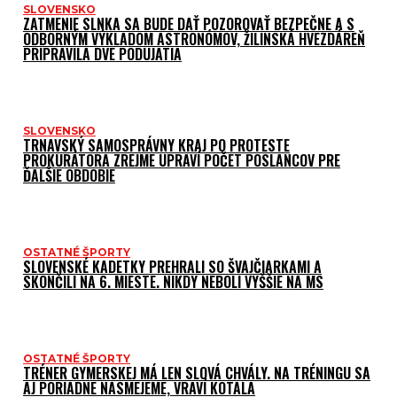
SLOVENSKO
ZATMENIE SLNKA SA BUDE DAŤ POZOROVAŤ BEZPEČNE A S
ODBORNÝM VÝKLADOM ASTRONÓMOV, ŽILINSKÁ HVEZDÁREŇ
PRIPRAVILA DVE PODUJATIA
SLOVENSKO
TRNAVSKÝ SAMOSPRÁVNY KRAJ PO PROTESTE
PROKURÁTORA ZREJME UPRAVÍ POČET POSLANCOV PRE
ĎALŠIE OBDOBIE
OSTATNÉ ŠPORTY
SLOVENSKÉ KADETKY PREHRALI SO ŠVAJČIARKAMI A
SKONČILI NA 6. MIESTE. NIKDY NEBOLI VYŠŠIE NA MS
OSTATNÉ ŠPORTY
TRÉNER GYMERSKEJ MÁ LEN SLOVÁ CHVÁLY. NA TRÉNINGU SA
AJ PORIADNE NASMEJEME, VRAVÍ KOTALA