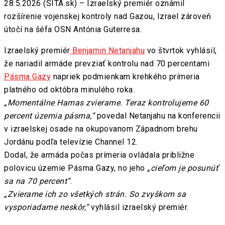
28.5.2026 (SITA.sk) – Izraelský premiér oznámil
rozšírenie vojenskej kontroly nad Gazou, Izrael zároveň
útočí na šéfa OSN Antónia Guterresa.
Izraelský premiér
Benjamin Netanjahu
vo štvrtok vyhlásil,
že nariadil armáde prevziať kontrolu nad 70 percentami
Pásma Gazy
napriek podmienkam krehkého prímeria
platného od októbra minulého roka.
„Momentálne Hamas zvierame. Teraz kontrolujeme 60
percent územia pásma,“
povedal Netanjahu na konferencii
v izraelskej osade na okupovanom Západnom brehu
Jordánu podľa televízie Channel 12.
Dodal, že armáda počas prímeria ovládala približne
polovicu územie Pásma Gazy, no jeho
„cieľom je posunúť
sa na 70 percent“
.
„Zvierame ich zo všetkých strán. So zvyškom sa
vysporiadame neskôr,“
vyhlásil izraelský premiér.