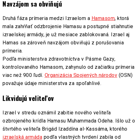
Navzájom sa obviňujú
Druhá fáza prímeria medzi Izraelom a
Hamasom
, ktorá
mala zahŕňať odzbrojenie Hamasu a postupné stiahnutie
izraelskej armády, je už mesiace zablokovaná. Izrael aj
Hamas sa zároveň navzájom obviňujú z porušovania
prímeria.
Podľa ministerstva zdravotníctva v Pásme Gazy,
kontrolovaného Hamasom, zahynulo od začiatku prímeria
viac než 900 ľudí.
Organizácia Spojených národov
(OSN)
považuje údaje ministerstva za spoľahlivé.
Likvidujú veliteľov
Izrael v stredu oznámil zabitie nového veliteľa
ozbrojeného krídla Hamasu Muhammada Odeha. Išlo už o
štvrtého veliteľa Brigád Izaddína al-Kassáma, ktorého
izraelská armáda
podľa vlastných tvrdení zabila od