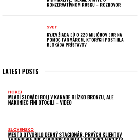
KONZERVATÍVNOM RUSKU – ROZHOVOR
SVET
KYJEV ŽIADA EÚ O 220 MILIÓNOV EUR NA
POMOC FARMÁROM, KTORÝCH POSTIHLA
BLOKÁDA PRÍSTAVOV
LATEST POSTS
HOKEJ
MLADÍ SLOVÁCI BOLI V KANADE BLÍZKO BRONZU, ALE
NAKONIEC FÍNI OTOČILI – VIDEO
SLOVENSKO
MESTO OTVORILO DENNÝ STACIONÁR, PRVÝCH KLIENTOV
ZARIADENIA PRE SENIOROV PRIVÍTA V POLOVICI AUGUSTA –