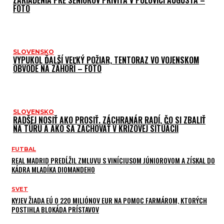
FOTO
SLOVENSKO
VYPUKOL ĎALŠÍ VEĽKÝ POŽIAR, TENTORAZ VO VOJENSKOM
OBVODE NA ZÁHORÍ – FOTO
SLOVENSKO
RADŠEJ NOSIŤ AKO PROSIŤ. ZÁCHRANÁR RADÍ, ČO SI ZBALIŤ
NA TÚRU A AKO SA ZACHOVAŤ V KRÍZOVEJ SITUÁCII
FUTBAL
REAL MADRID PREDĹŽIL ZMLUVU S VINÍCIUSOM JÚNIOROVOM A ZÍSKAL DO
KÁDRA MLADÍKA DIOMANDEHO
SVET
KYJEV ŽIADA EÚ O 220 MILIÓNOV EUR NA POMOC FARMÁROM, KTORÝCH
POSTIHLA BLOKÁDA PRÍSTAVOV