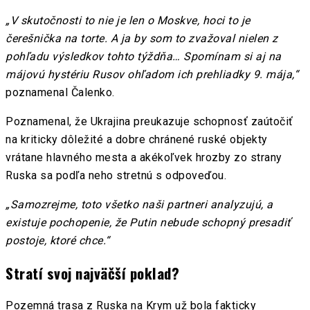
„V skutočnosti to nie je len o Moskve, hoci to je
čerešnička na torte. A ja by som to zvažoval nielen z
pohľadu výsledkov tohto týždňa… Spomínam si aj na
májovú hystériu Rusov ohľadom ich prehliadky 9. mája,“
poznamenal Čalenko.
Poznamenal, že Ukrajina preukazuje schopnosť zaútočiť
na kriticky dôležité a dobre chránené ruské objekty
vrátane hlavného mesta a akékoľvek hrozby zo strany
Ruska sa podľa neho stretnú s odpoveďou.
„Samozrejme, toto všetko naši partneri analyzujú, a
existuje pochopenie, že Putin nebude schopný presadiť
postoje, ktoré chce.“
Stratí svoj najväčší poklad?
Pozemná trasa z Ruska na Krym už bola fakticky