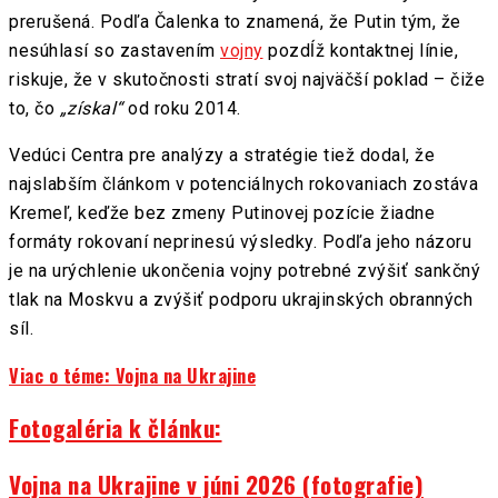
prerušená. Podľa Čalenka to znamená, že Putin tým, že
nesúhlasí so zastavením
vojny
pozdĺž kontaktnej línie,
riskuje, že v skutočnosti stratí svoj najväčší poklad – čiže
to, čo
„získal“
od roku 2014.
Vedúci Centra pre analýzy a stratégie tiež dodal, že
najslabším článkom v potenciálnych rokovaniach zostáva
Kremeľ, keďže bez zmeny Putinovej pozície žiadne
formáty rokovaní neprinesú výsledky. Podľa jeho názoru
je na urýchlenie ukončenia vojny potrebné zvýšiť sankčný
tlak na Moskvu a zvýšiť podporu ukrajinských obranných
síl.
Viac o téme: Vojna na Ukrajine
Fotogaléria k článku:
Vojna na Ukrajine v júni 2026 (fotografie)