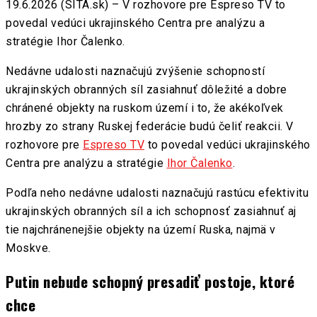
19.6.2026 (SITA.sk) – V rozhovore pre Espreso TV to
povedal vedúci ukrajinského Centra pre analýzu a
stratégie Ihor Čalenko.
Nedávne udalosti naznačujú zvýšenie schopností
ukrajinských obranných síl zasiahnuť dôležité a dobre
chránené objekty na ruskom území i to, že akékoľvek
hrozby zo strany Ruskej federácie budú čeliť reakcii. V
rozhovore pre
Espreso TV
to povedal vedúci ukrajinského
Centra pre analýzu a stratégie
Ihor Čalenko
.
Podľa neho nedávne udalosti naznačujú rastúcu efektivitu
ukrajinských obranných síl a ich schopnosť zasiahnuť aj
tie najchránenejšie objekty na území Ruska, najmä v
Moskve.
Putin nebude schopný presadiť postoje, ktoré
chce