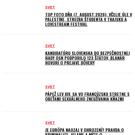
SVET
TOP FOTO DŇA (7. AUGUST 2026): VČELIE ÚLE V
PALESTÍNE, STREĽBA ŠTUDENTA V THAJSKU A
LOVESTREAM FESTIVAL
SVET
KANDIDATÚRU SLOVENSKA DO BEZPEČNOSTNEJ
RADY OSN PODPORILO 123 ŠTÁTOV, BLANÁR
HOVORÍ O PREJAVE DÔVERY
SVET
PÁPEŽ LEV XIV. SA VO FRANCÚZSKU STRETNE S
OBEŤAMI SEXUÁLNEHO ZNEUŽÍVANIA KŇAZMI
SVET
JE EURÓPA NAOZAJ V OHROZENÍ? PRAVDA O
KRIMINALITE, ISLAME A MÝTE O