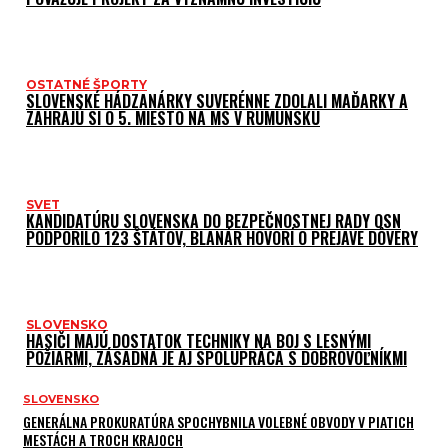
OSTATNÉ ŠPORTY
SLOVENSKÉ HÁDZANÁRKY SUVERÉNNE ZDOLALI MAĎARKY A
ZAHRAJÚ SI O 5. MIESTO NA MS V RUMUNSKU
SVET
KANDIDATÚRU SLOVENSKA DO BEZPEČNOSTNEJ RADY OSN
PODPORILO 123 ŠTÁTOV, BLANÁR HOVORÍ O PREJAVE DÔVERY
SLOVENSKO
HASIČI MAJÚ DOSTATOK TECHNIKY NA BOJ S LESNÝMI
POŽIARMI, ZÁSADNÁ JE AJ SPOLUPRÁCA S DOBROVOĽNÍKMI
SLOVENSKO
GENERÁLNA PROKURATÚRA SPOCHYBNILA VOLEBNÉ OBVODY V PIATICH
MESTÁCH A TROCH KRAJOCH