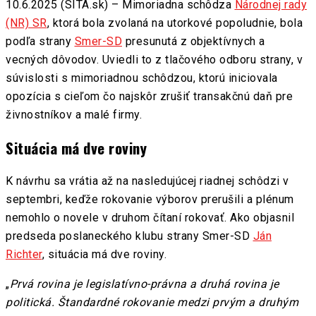
10.6.2025 (SITA.sk) – Mimoriadna schôdza
Národnej rady
(NR) SR
, ktorá bola zvolaná na utorkové popoludnie, bola
podľa strany
Smer-SD
presunutá z objektívnych a
vecných dôvodov. Uviedli to z tlačového odboru strany, v
súvislosti s mimoriadnou schôdzou, ktorú iniciovala
opozícia s cieľom čo najskôr zrušiť transakčnú daň pre
živnostníkov a malé firmy.
Situácia má dve roviny
K návrhu sa vrátia až na nasledujúcej riadnej schôdzi v
septembri, keďže rokovanie výborov prerušili a plénum
nemohlo o novele v druhom čítaní rokovať. Ako objasnil
predseda poslaneckého klubu strany Smer-SD
Ján
Richter
, situácia má dve roviny.
„
Prvá rovina je legislatívno-právna a druhá rovina je
politická. Štandardné rokovanie medzi prvým a druhým