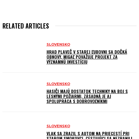
RELATED ARTICLES
SLOVENSKO
HRAD PLAVEČ V STAREJ ĽUBOVNI SA DOČKÁ
OBNOVY, MIGAĽ POVAŽUJE PROJEKT ZA
VÝZNAMNÚ INVESTÍCIU
SLOVENSKO
HASIČI MAJÚ DOSTATOK TECHNIKY NA BOJ S
LESNÝMI POŽIARMI, ZÁSADNÁ JE AJ
SPOLUPRÁCA S DOBROVOĽNÍKMI
SLOVENSKO
VLAK SA ZRAZIL S AUTOM NA PRIECESTÍ PRI
STAROM SMOKOVCI, CESTUJÚCI SA NEZRANILI