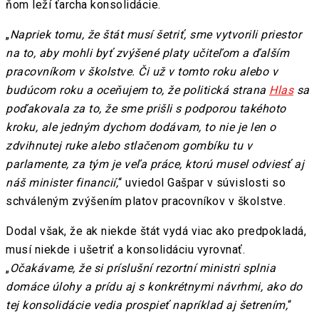
ňom leží ťarcha konsolidácie.
„
Napriek tomu, že štát musí šetriť, sme vytvorili priestor
na to, aby mohli byť zvýšené platy učiteľom a ďalším
pracovníkom v školstve. Či už v tomto roku alebo v
budúcom roku a oceňujem to, že politická strana
Hlas
sa
poďakovala za to, že sme prišli s podporou takéhoto
kroku, ale jedným dychom dodávam, to nie je len o
zdvihnutej ruke alebo stlačenom gombíku tu v
parlamente, za tým je veľa práce, ktorú musel odviesť aj
náš minister financií,
“ uviedol Gašpar v súvislosti so
schváleným zvýšením platov pracovníkov v školstve.
Dodal však, že ak niekde štát vydá viac ako predpokladá,
musí niekde i ušetriť a konsolidáciu vyrovnať.
„
Očakávame, že si príslušní rezortní ministri splnia
domáce úlohy a prídu aj s konkrétnymi návrhmi, ako do
tej konsolidácie vedia prospieť napríklad aj šetrením,
“