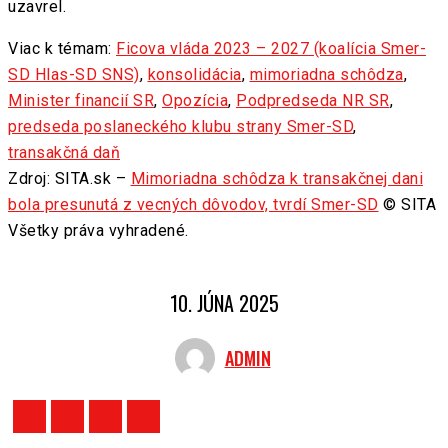
uzavrel.
Viac k témam:
Ficova vláda 2023 – 2027 (koalícia Smer-
SD Hlas-SD SNS)
,
konsolidácia
,
mimoriadna schôdza
,
Minister financií SR
,
Opozícia
,
Podpredseda NR SR
,
predseda poslaneckého klubu strany Smer-SD
,
transakčná daň
Zdroj: SITA.sk –
Mimoriadna schôdza k transakčnej dani
bola presunutá z vecných dôvodov, tvrdí Smer-SD
© SITA
Všetky práva vyhradené.
10. JÚNA 2025
ADMIN