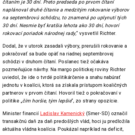
čítaním je 30 dní. Preto predseda po prvom čítaní
naplánoval druhé čítanie a medzitým rokovanie výborov
na septembrovú schôdzu, to znamená po uplynutí tých
30 dní. Nesmie byť kratšia lehota ako 30 dní, hovorí
rokovací poriadok národnej rady,
“ vysvetlil Richter.
Dodal, že v utorok zasadali výbory, prerušili rokovanie a
pokračovať sa bude opäť na riadnej septembrovej
schôdzi v druhom čítaní. Poslanec tiež očakáva
pozmeňujúce návrhy. Na margo politickej roviny Richter
uviedol, že ide o tvrdé politikárčenie a snahu nabúrať
jednotu v koalícii, ktorá sa získala prístupom koaličných
partnerov v prvom čítaní. Hovoril tiež o pokračovaní v
politike „
čím horšie, tým lepšie
“, zo strany opozície.
Minister financií
Ladislav Kamenický
(Smer-SD) označil
transakčnú daň za daň predošlých vlád, hoci ju predložila
aktuálna vládna koalícia. Poukázal napríklad na deficit,