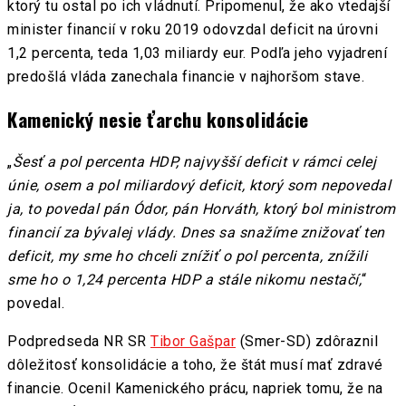
ktorý tu ostal po ich vládnutí. Pripomenul, že ako vtedajší
minister financií v roku 2019 odovzdal deficit na úrovni
1,2 percenta, teda 1,03 miliardy eur. Podľa jeho vyjadrení
predošlá vláda zanechala financie v najhoršom stave.
Kamenický nesie ťarchu konsolidácie
„
Šesť a pol percenta HDP, najvyšší deficit v rámci celej
únie, osem a pol miliardový deficit, ktorý som nepovedal
ja, to povedal pán Ódor, pán Horváth, ktorý bol ministrom
financií za bývalej vlády. Dnes sa snažíme znižovať ten
deficit, my sme ho chceli znížiť o pol percenta, znížili
sme ho o 1,24 percenta HDP a stále nikomu nestačí,
“
povedal.
Podpredseda NR SR
Tibor Gašpar
(Smer-SD) zdôraznil
dôležitosť konsolidácie a toho, že štát musí mať zdravé
financie. Ocenil Kamenického prácu, napriek tomu, že na