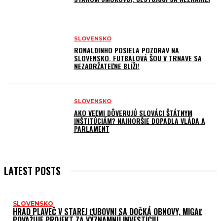
SLOVENSKO
RONALDINHO POSIELA POZDRAV NA
SLOVENSKO. FUTBALOVÁ ŠOU V TRNAVE SA
NEZADRŽATEĽNE BLÍŽI!
SLOVENSKO
AKO VEĽMI DÔVERUJÚ SLOVÁCI ŠTÁTNYM
INŠTITÚCIÁM? NAJHORŠIE DOPADLA VLÁDA A
PARLAMENT
LATEST POSTS
SLOVENSKO
HRAD PLAVEČ V STAREJ ĽUBOVNI SA DOČKÁ OBNOVY, MIGAĽ
POVAŽUJE PROJEKT ZA VÝZNAMNÚ INVESTÍCIU