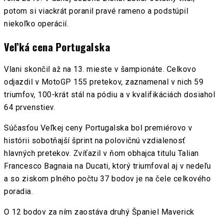
potom si viackrát poranil pravé rameno a podstúpil
niekoľko operácií.
Veľká cena Portugalska
Vlani skončil až na 13. mieste v šampionáte. Celkovo
odjazdil v MotoGP 155 pretekov, zaznamenal v nich 59
triumfov, 100-krát stál na pódiu a v kvalifikáciách dosiahol
64 prvenstiev.
Súčasťou Veľkej ceny Portugalska bol premiérovo v
histórii sobotňajší šprint na polovičnú vzdialenosť
hlavných pretekov. Zvíťazil v ňom obhajca titulu Talian
Francesco Bagnaia na Ducati, ktorý triumfoval aj v nedeľu
a so ziskom plného počtu 37 bodov je na čele celkového
poradia.
O 12 bodov za ním zaostáva druhý Španiel Maverick