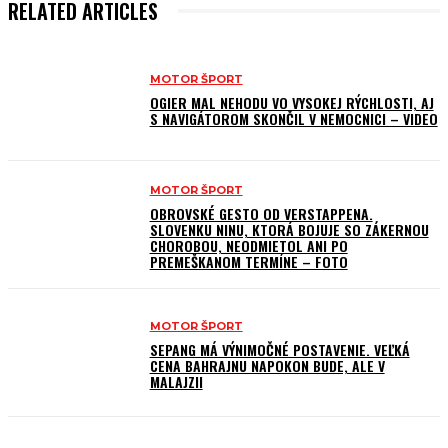
RELATED ARTICLES
MOTOR ŠPORT
OGIER MAL NEHODU VO VYSOKEJ RÝCHLOSTI, AJ
S NAVIGÁTOROM SKONČIL V NEMOCNICI – VIDEO
MOTOR ŠPORT
OBROVSKÉ GESTO OD VERSTAPPENA.
SLOVENKU NINU, KTORÁ BOJUJE SO ZÁKERNOU
CHOROBOU, NEODMIETOL ANI PO
PREMEŠKANOM TERMÍNE – FOTO
MOTOR ŠPORT
SEPANG MÁ VÝNIMOČNÉ POSTAVENIE. VEĽKÁ
CENA BAHRAJNU NAPOKON BUDE, ALE V
MALAJZII