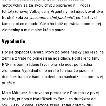
motocyklov sa za svoju chybu ospravedlnil. Počas
tohtotýždňovej Veľkej ceny Argentíny mal absolvovať dve
trestné kolá za
„nezodpovedné jazdenie“,
no štartovať
tam napokon nebude. Čaká ho totiž operácia spomenutej
zlomeniny a minimálne krátka pauza.
Vypadnutie
Horšie dopadol Oliveira, ktorý po páde nejaký čas ležal na
zemi a z trate ho odniesli na nosidlách. Podľa jeho tímu
RNF má pomliaždenú ľavú nohu, ale neutrpel žiadnu
zlomeninu. Vypadnutie ho mrzí o to viac, že jazdil na
domácej trati a v čase incidentu sa nachádzal na pódiovej
priečke.
Marc Márquez štartoval po pretekov v Portimau z prvej
pozície, pričom v kvalifikácii zvíťazil len druhýkrát od
roku 2019. V danej sezóne získal zatiaľ ostatný titul,