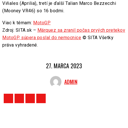
Viňales (Aprilia), tretí je ďalší Talian Marco Bezzecchi
(Mooney VR46) so 16 bodmi.
Viac k témam:
MotoGP
Zdroj: SITA.sk –
Márquez sa zranil počas prvých pretekov
MotoGP, súpera poslal do nemocnice
© SITA Všetky
práva vyhradené.
27. MARCA 2023
ADMIN