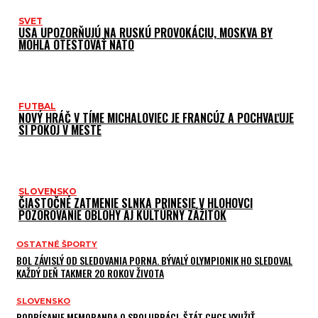
SVET
USA UPOZORŇUJÚ NA RUSKÚ PROVOKÁCIU, MOSKVA BY
MOHLA OTESTOVAŤ NATO
FUTBAL
NOVÝ HRÁČ V TÍME MICHALOVIEC JE FRANCÚZ A POCHVAĽUJE
SI POKOJ V MESTE
SLOVENSKO
ČIASTOČNÉ ZATMENIE SLNKA PRINESIE V HLOHOVCI
POZOROVANIE OBLOHY AJ KULTÚRNY ZÁŽITOK
OSTATNÉ ŠPORTY
BOL ZÁVISLÝ OD SLEDOVANIA PORNA. BÝVALÝ OLYMPIONIK HO SLEDOVAL
KAŽDÝ DEŇ TAKMER 20 ROKOV ŽIVOTA
SLOVENSKO
PODPÍSANIE MEMORANDA O SPOLUPRÁCI, ŠTÁT CHCE VYUŽIŤ