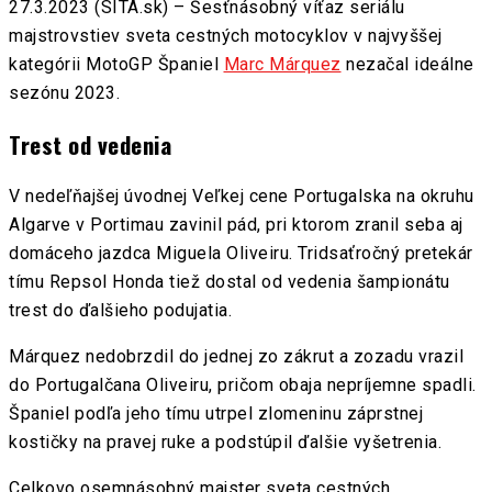
27.3.2023 (SITA.sk) – Šesťnásobný víťaz seriálu
majstrovstiev sveta cestných motocyklov v najvyššej
kategórii MotoGP Španiel
Marc Márquez
nezačal ideálne
sezónu 2023.
Trest od vedenia
V nedeľňajšej úvodnej Veľkej cene Portugalska na okruhu
Algarve v Portimau zavinil pád, pri ktorom zranil seba aj
domáceho jazdca Miguela Oliveiru. Tridsaťročný pretekár
tímu Repsol Honda tiež dostal od vedenia šampionátu
trest do ďalšieho podujatia.
Márquez nedobrzdil do jednej zo zákrut a zozadu vrazil
do Portugalčana Oliveiru, pričom obaja nepríjemne spadli.
Španiel podľa jeho tímu utrpel zlomeninu záprstnej
kostičky na pravej ruke a podstúpil ďalšie vyšetrenia.
Celkovo osemnásobný majster sveta cestných