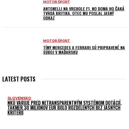
MOTOR ŠPORT
ANTONELLI NA VRCHOLE F1, NO DOMA HO ČAKÁ
TVRDÁ KRITIKA. OTEC MU POSLAL JASNÝ
ODKAZ
MOTOR ŠPORT
TÍMY MERCEDES A FERRARI SÚ PRIPRAVENÉ NA
SÚBOJ V MAĎARSKU
LATEST POSTS
SLOVENSKO
NKÚ VARUJE PRED NETRANSPARENTNÝM SYSTÉMOM DOTÁCIÍ,
TAKMER 30 MILIÓNOV EUR BOLO ROZDELENÝCH BEZ JASNÝCH
KRITÉRIÍ